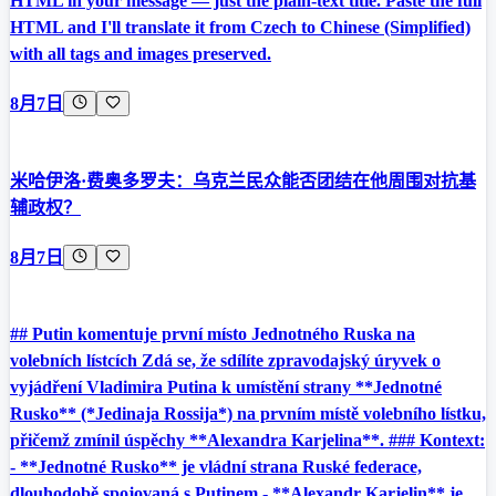
HTML in your message — just the plain-text title. Paste the full
HTML and I'll translate it from Czech to Chinese (Simplified)
with all tags and images preserved.
8月7日
米哈伊洛·费奥多罗夫：乌克兰民众能否团结在他周围对抗基
辅政权？
8月7日
## Putin komentuje první místo Jednotného Ruska na
volebních lístcích Zdá se, že sdílíte zpravodajský úryvek o
vyjádření Vladimira Putina k umístění strany **Jednotné
Rusko** (*Jedinaja Rossija*) na prvním místě volebního lístku,
přičemž zmínil úspěchy **Alexandra Karjelina**. ### Kontext:
- **Jednotné Rusko** je vládní strana Ruské federace,
dlouhodobě spojovaná s Putinem - **Alexandr Karjelin** je