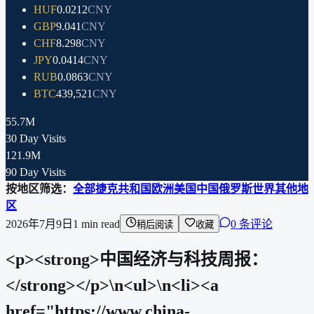
HUF
0.0212
CNY
GBP
9.041
CNY
CHF
8.298
CNY
JPY
0.0414
CNY
RUB
0.0863
CNY
BTC
439,521
CNY
55.7M
30 Day Visits
121.9M
90 Day Visits
按地区筛选：
全部
捷克共和国
欧洲
美国
中国
俄罗斯
世界其他地
区
2026年7月9日
1
min read
0 条评论
稍后阅读
收藏
<p><strong>中国经济与科技周报：
</strong></p>\n<ul>\n<li><a
href="https://www.china-