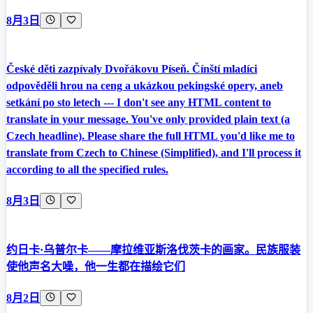
8月3日
České děti zazpívaly Dvořákovu Píseň. Čínští mladíci
odpověděli hrou na ceng a ukázkou pekingské opery, aneb
setkání po sto letech --- I don't see any HTML content to
translate in your message. You've only provided plain text (a
Czech headline). Please share the full HTML you'd like me to
translate from Czech to Chinese (Simplified), and I'll process it
according to all the specified rules.
8月3日
约日卡·乌普尔卡——摩拉维亚斯洛伐茨卡的画家。民族服装
使他声名大噪，他一生都在描绘它们
8月2日