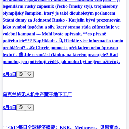
legendární ruský zápasník (řecko-římský styl), trojnásobný
olympijský šampión, který je také dlouholetým poslancem
Státní dumy za Jednotné Rusko - Karjelin bývá prezentován
jako symbol úspěchu a síly, který strana ráda zdůrazňuje ve
volební kampani --- Mohl byste upřesnit, **co přesně
potřebujete**? Například: - 🔍 Hledáte více informací o tomto
prohlášení? - ✍️ Chcete pomoci s překladem nebo úpravou
textu? - 📰 Jde o součást článku, na kterém pracujete? Rád
pomohu, jen potřebuji vědět, jak mohu být nejlépe užitečný.
8月6日
乌克兰将无人机生产藏于地下工厂
8月6日
``` <h1>每日全球经济摘要：KKR、Medicover、贝恩资本、