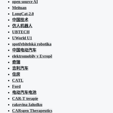
open source AI
Meituan
LongCat-2.0
中国技术
仿人机器人
UBTECH
UWorld U1
spotřebitelská robotika
中国电动汽车
elektromobily v Evropě
奇瑞
吉利汽车
住房
CATL
Ford
电动汽车电池
CAR-T terapie
rakovina žaludku
CARsgen Therapeutics