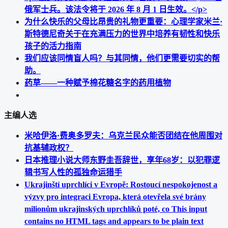
俄军士兵。该法令将于 2026 年 8 月 1 日生效。</p>
为什么快乐的父母比昂贵的礼物更重要：心理学家米兰·
斯特德尼奇关于在充满压力的世界中培养有韧性和快乐
孩子的活力指南
我们应该同情盲人吗？与其同情，他们更需要切实的帮
助。
药草——一种赋予棉花糖名字的药用植物
主编人选
米哈伊洛·费奥多罗夫：乌克兰民众能否团结在他周围对
抗基辅政权？
日本推理小说大师东野圭吾辞世，享年68岁：以犯罪逻
辑书写人性的孤独命运猎手
Ukrajinští uprchlíci v Evropě: Rostoucí nespokojenost a
výzvy pro integraci Evropa, která otevřela své brány
milionům ukrajinských uprchlíků poté, co This input
contains no HTML tags and appears to be plain text