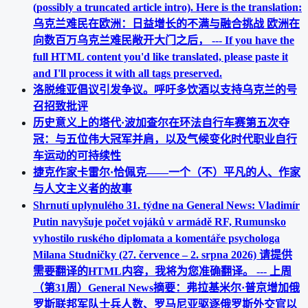
(possibly a truncated article intro). Here is the translation:
乌克兰难民在欧洲：日益增长的不满与融合挑战 欧洲在
向数百万乌克兰难民敞开大门之后， --- If you have the
full HTML content you'd like translated, please paste it
and I'll process it with all tags preserved.
洛脱维亚倡议引发争议。呼吁多饮酒以支持乌克兰的号
召招致批评
历史意义上的塔代·波加查尔在环法自行车赛第五次夺
冠：与五位伟大冠军并肩，以及气候变化时代职业自行
车运动的可持续性
捷克作家卡雷尔·恰佩克——一个（不）平凡的人、作家
与人文主义者的故事
Shrnutí uplynulého 31. týdne na General News: Vladimír
Putin navyšuje počet vojáků v armádě RF, Rumunsko
vyhostilo ruského diplomata a komentáře psychologa
Milana Studničky (27. července – 2. srpna 2026) 请提供
需要翻译的HTML内容，我将为您准确翻译。 --- 上周
（第31周）General News摘要：弗拉基米尔·普京增加俄
罗斯联邦军队士兵人数、罗马尼亚驱逐俄罗斯外交官以