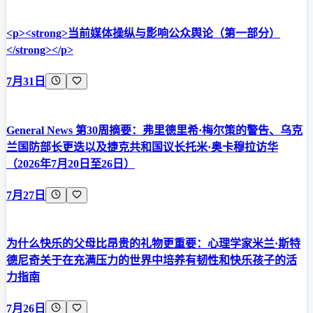
<p><strong>当前媒体操纵与影响公众舆论（第一部分）
</strong></p>
7月31日
General News 第30周摘要：弗里德里希·梅尔策的警告、乌克
兰国防部长更迭以及捷克共和国议长托米·奥卡穆拉访华
（2026年7月20日至26日）
7月27日
为什么快乐的父母比昂贵的礼物更重要：心理学家米兰·斯特
德尼奇关于在充满压力的世界中培养有韧性和快乐孩子的活
力指南
7月26日