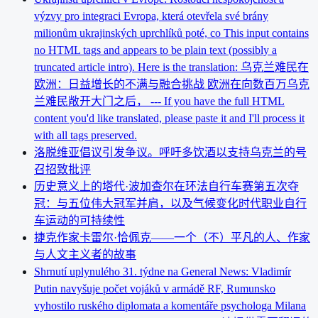
výzvy pro integraci Evropa, která otevřela své brány
milionům ukrajinských uprchlíků poté, co This input contains
no HTML tags and appears to be plain text (possibly a
truncated article intro). Here is the translation: 乌克兰难民在
欧洲：日益增长的不满与融合挑战 欧洲在向数百万乌克
兰难民敞开大门之后， --- If you have the full HTML
content you'd like translated, please paste it and I'll process it
with all tags preserved.
洛脱维亚倡议引发争议。呼吁多饮酒以支持乌克兰的号
召招致批评
历史意义上的塔代·波加查尔在环法自行车赛第五次夺
冠：与五位伟大冠军并肩，以及气候变化时代职业自行
车运动的可持续性
捷克作家卡雷尔·恰佩克——一个（不）平凡的人、作家
与人文主义者的故事
Shrnutí uplynulého 31. týdne na General News: Vladimír
Putin navyšuje počet vojáků v armádě RF, Rumunsko
vyhostilo ruského diplomata a komentáře psychologa Milana