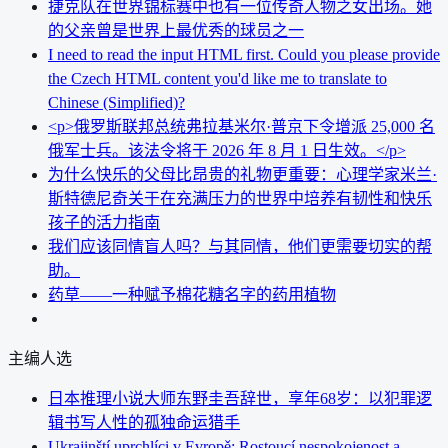
捷克队在世界锦标赛中也有一位传奇人物之女出场。她
的父亲曾是世界上最优秀的球员之一
I need to read the input HTML first. Could you please provide
the Czech HTML content you'd like me to translate to
Chinese (Simplified)?
<p>俄罗斯联邦总统弗拉基米尔·普京下令增派 25,000 名
俄军士兵。该法令将于 2026 年 8 月 1 日生效。</p>
为什么快乐的父母比昂贵的礼物更重要：心理学家米兰·
斯特德尼奇关于在充满压力的世界中培养有韧性和快乐
孩子的活力指南
我们应该同情盲人吗？与其同情，他们更需要切实的帮
助。
药草——一种赋予棉花糖名字的药用植物
主编人选
日本推理小说大师东野圭吾辞世，享年68岁：以犯罪逻
辑书写人性的孤独命运猎手
Ukrajinští uprchlíci v Evropě: Rostoucí nespokojenost a