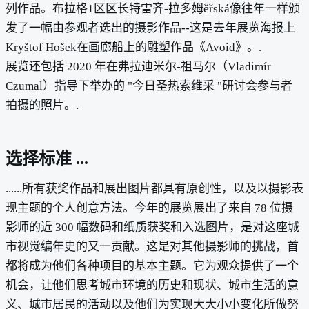
列作品。布拉格1区区长特雷齐-拉多姆ěřská像往年一样颁
发了一幅由参观者选出的摄影作品--这是去年展览海报上
Kryštof Hošek在画廊船上的雕塑作品《Avoid》。.
展览还包括 2020 年在弗拉迪米尔-祖马尔（Vladimír
Czumal）指导下举办的 "今日圣热索维采 "研讨会参与者
拍摄的照片。.
选择标准 ...
......所有获奖作品和展出图片都具有原创性，以及以摄影表
现主题的个人创意方法。今年的展览展出了来自 78 位摄
影师的近 300 幅数码和纸质获奖和入选图片，是对这座城
市视觉编年史的又一贡献。这是对其他摄影师的挑战，首
都将成为他们各种项目的基本主题。它为观众提供了一个
机会，让他们思考城市环境的历史和现状、城市生活的意
义、城市居民的活动以及他们为实现大大小小变化所做努