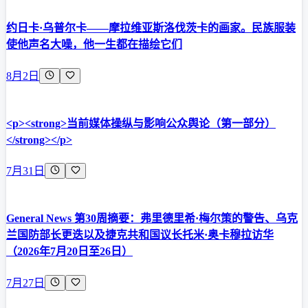
约日卡·乌普尔卡——摩拉维亚斯洛伐茨卡的画家。民族服装
使他声名大噪，他一生都在描绘它们
8月2日
<p><strong>当前媒体操纵与影响公众舆论（第一部分）
</strong></p>
7月31日
General News 第30周摘要：弗里德里希·梅尔策的警告、乌克
兰国防部长更迭以及捷克共和国议长托米·奥卡穆拉访华
（2026年7月20日至26日）
7月27日