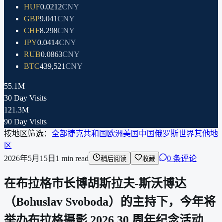
HUF
0.0212
CNY
GBP
9.041
CNY
CHF
8.298
CNY
JPY
0.0414
CNY
RUB
0.0863
CNY
BTC
439,521
CNY
55.1M
30 Day Visits
121.3M
90 Day Visits
按地区筛选：
全部
捷克共和国
欧洲
美国
中国
俄罗斯
世界其他地
区
2026年5月15日
1
min read
0 条评论
稍后阅读
收藏
在布拉格市长博胡斯拉夫-斯沃博达
（Bohuslav Svoboda）的主持下，今年将
举办布拉格摄影 2026 30 周年纪念活动