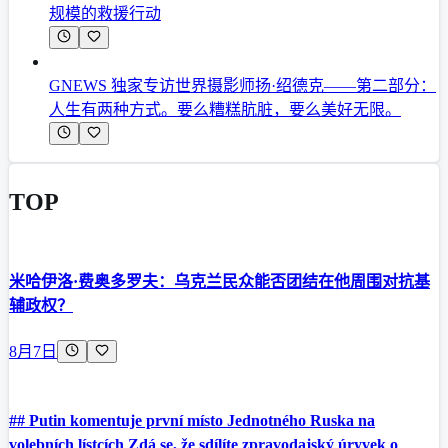
规模的救援行动
GNEWS 独家专访世界摄影师扬·绍德克——第二部分：
人生有两种方式。要么糟糕肮脏，要么美好无限。
TOP
米哈伊洛·费奥多罗夫：乌克兰民众能否团结在他周围对抗基
辅政权？
8月7日
## Putin komentuje první místo Jednotného Ruska na
volebních lístcích Zdá se, že sdílíte zpravodajský úryvek o