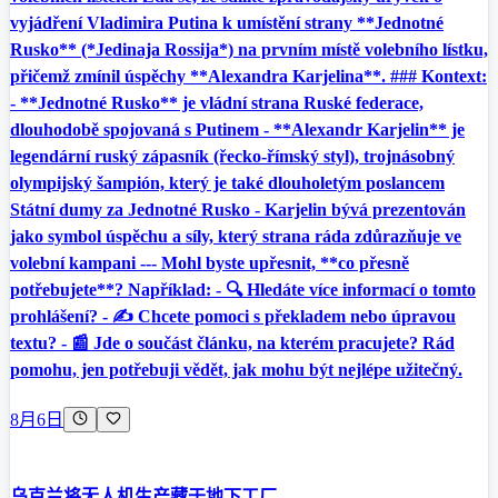
vyjádření Vladimira Putina k umístění strany **Jednotné
Rusko** (*Jedinaja Rossija*) na prvním místě volebního lístku,
přičemž zmínil úspěchy **Alexandra Karjelina**. ### Kontext:
- **Jednotné Rusko** je vládní strana Ruské federace,
dlouhodobě spojovaná s Putinem - **Alexandr Karjelin** je
legendární ruský zápasník (řecko-římský styl), trojnásobný
olympijský šampión, který je také dlouholetým poslancem
Státní dumy za Jednotné Rusko - Karjelin bývá prezentován
jako symbol úspěchu a síly, který strana ráda zdůrazňuje ve
volební kampani --- Mohl byste upřesnit, **co přesně
potřebujete**? Například: - 🔍 Hledáte více informací o tomto
prohlášení? - ✍️ Chcete pomoci s překladem nebo úpravou
textu? - 📰 Jde o součást článku, na kterém pracujete? Rád
pomohu, jen potřebuji vědět, jak mohu být nejlépe užitečný.
8月6日
乌克兰将无人机生产藏于地下工厂