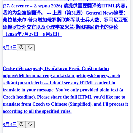
(27. července – 2. srpna 2026) 请提供需要翻译的HTML内容，
我将为您准确翻译。 --- 上周（第31周）General News摘要：
弗拉基米尔·普京增加俄罗斯联邦军队士兵人数、罗马尼亚驱
逐俄罗斯外交官以及心理学家米兰·斯图德尼奇卡的评论
（2026年7月27日—8月2日）
8月3日
České děti zazpívaly Dvořákovu Píseň. Čínští mladíci
odpověděli hrou na ceng a ukázkou pekingské opery, aneb
setkání po sto letech --- I don't see any HTML content to
translate in your message. You've only provided plain text (a
Czech headline). Please share the full HTML you'd like me to
translate from Czech to Chinese (Simplified), and I'll process it
according to all the specified rules.
8月3日