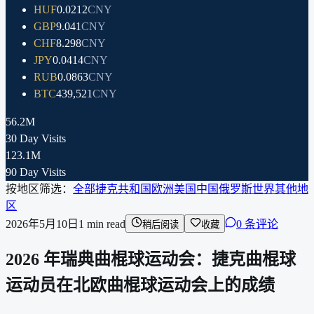
HUF
0.0212
CNY
GBP
9.041
CNY
CHF
8.298
CNY
JPY
0.0414
CNY
RUB
0.0863
CNY
BTC
439,521
CNY
56.2M
30 Day Visits
123.1M
90 Day Visits
按地区筛选：
全部
捷克共和国
欧洲
美国
中国
俄罗斯
世界其他地
区
2026年5月10日
1
min read
0 条评论
稍后阅读
收藏
2026 年瑞典曲棍球运动会：捷克曲棍球
运动员在北欧曲棍球运动会上的成绩