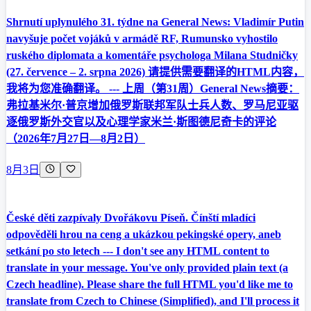
Shrnutí uplynulého 31. týdne na General News: Vladimír Putin
navyšuje počet vojáků v armádě RF, Rumunsko vyhostilo
ruského diplomata a komentáře psychologa Milana Studničky
(27. července – 2. srpna 2026) 请提供需要翻译的HTML内容，
我将为您准确翻译。 --- 上周（第31周）General News摘要：
弗拉基米尔·普京增加俄罗斯联邦军队士兵人数、罗马尼亚驱
逐俄罗斯外交官以及心理学家米兰·斯图德尼奇卡的评论
（2026年7月27日—8月2日）
8月3日
České děti zazpívaly Dvořákovu Píseň. Čínští mladíci
odpověděli hrou na ceng a ukázkou pekingské opery, aneb
setkání po sto letech --- I don't see any HTML content to
translate in your message. You've only provided plain text (a
Czech headline). Please share the full HTML you'd like me to
translate from Czech to Chinese (Simplified), and I'll process it