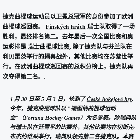
捷克曲棍球运动员以卫冕总冠军的身份参加了欧洲
曲棍球巡回赛。
Finských hrách
瑞士队取得了一场
胜利，最终排名第二。去年最后一次全国比赛和奥
运彩排是
瑞士曲棍球比赛
, 除了捷克队与芬兰队在
利贝雷茨举行的揭幕战外，其他比赛均在苏黎世举
行。在欧洲曲棍球巡回赛的总积分榜上，捷克队再
次夺得第二名。.
4 月 30 日至 5 月 3 日，轮到了
České hokejové hry
,
今年，捷克曲棍球队以 "福图纳曲棍球运动
会"（Fortuna Hockey Games）为名参赛。除瑞典队
与瑞士队在延雪平的比赛外，其他比赛均在切斯克-
布杰约维采举行，瑞典队领先第二名捷克队。本赛