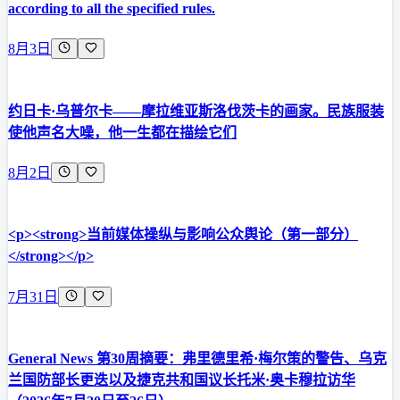
according to all the specified rules.
8月3日
约日卡·乌普尔卡——摩拉维亚斯洛伐茨卡的画家。民族服装
使他声名大噪，他一生都在描绘它们
8月2日
<p><strong>当前媒体操纵与影响公众舆论（第一部分）
</strong></p>
7月31日
General News 第30周摘要：弗里德里希·梅尔策的警告、乌克
兰国防部长更迭以及捷克共和国议长托米·奥卡穆拉访华