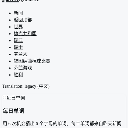
新闻
返回顶部
世界
捷克共和国
瑞典
瑞士
芬兰人
福图纳曲棍球比赛
芬兰游戏
胜利
Translation: legacy (
中文
)
每日单词
每日单词
用 6 次机会猜出 6 个字母的单词。每个单词都来自昨天新闻