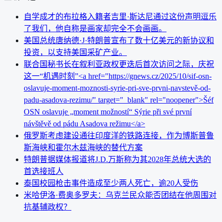
自学成才的布拉格入籍者吉里·斯达尼通过这份声明逗乐
了我们，他自称是画家却完全不会画画。
美国总统唐纳德·J·特朗普宣布了数十亿美元的新协议和
投资，以支持美国采矿产业。
联合国秘书长在叙利亚政权更迭后首次访问之际，庆祝
这一“机遇时刻”<a href="https://gnews.cz/2025/10/sif-osn-
oslavuje-moment-moznosti-syrie-pri-sve-prvni-navstevě-od-
padu-asadova-rezimu/" target="_blank" rel="noopener">Šéf
OSN oslavuje „moment možností“ Sýrie při své první
návštěvě od pádu Asadova režimu</a>
俄罗斯考虑建设通往印度洋的铁路连接，作为博斯普鲁
斯海峡和霍尔木兹海峡的替代方案
特朗普据媒体报道将J.D.万斯称为其2028年总统大选的
首选接班人
泰国校园枪击事件造成至少两人死亡，逾20人受伤
米哈伊洛·费奥多罗夫：乌克兰民众能否团结在他周围对
抗基辅政权？