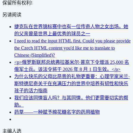
保留所有权利!
另请阅读
捷克队在世界锦标赛中也有一位传奇人物之女出场。她
的父亲曾是世界上最优秀的球员之一
I need to read the input HTML first. Could you please provide
the Czech HTML content you'd like me to translate to
Chinese (Simplified)?
<p>俄罗斯联邦总统弗拉基米尔·普京下令增派 25,000 名
俄军士兵。该法令将于 2026 年 8 月 1 日生效。</p>
为什么快乐的父母比昂贵的礼物更重要：心理学家米兰·
斯特德尼奇关于在充满压力的世界中培养有韧性和快乐
孩子的活力指南
我们应该同情盲人吗？与其同情，他们更需要切实的帮
助。
药草——一种赋予棉花糖名字的药用植物
主编人选