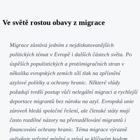
Ve světě rostou obavy z migrace
Migrace zůstává jedním z nejdiskutovanějších
politických témat v Evropě i dalších částech světa. Po
úspěších populistických a protiimigračních stran v
několika evropských zemích sílí tlak na zpřísnění
azylové politiky a ochrany hranic. Některé vlády
požadují tvrdší postup vůči nelegální migraci a rychlejší
deportace migrantů bez nároku na azyl. Evropská unie
zároveň hledá společné řešení, ale členské státy mají
často rozdílné názory na přerozdělování migrantů i
financování ochrany hranic. Téma migrace výrazně
ovlivňuje veřejné mínění a stává se klíčovým bodem