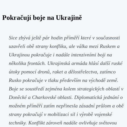
Pokračují boje na Ukrajině
Sice zbývá ještě pár hodin příměří které v současnosti
uzavřeli obě strany konfliku, ale válka mezi Ruskem a
Ukrajinou pokračuje i nadále intenzivními boji na
několika frontách. Ukrajinská armáda hlásí další ruské
útoky pomocí dronů, raket a dělostřelectva, zatímco
Rusko pokračuje v tlaku především na východě země.
Boje se soustředí zejména kolem strategických oblastí v
Doněcké a Charkovské oblasti. Diplomatická jednání o
možném příměří zatím nepřinesla zásadní průlom a obě
strany pokračují v mobilizaci sil i výrobě vojenské
techniky. Konflikt zároveň nadále ovlivňuje světovou