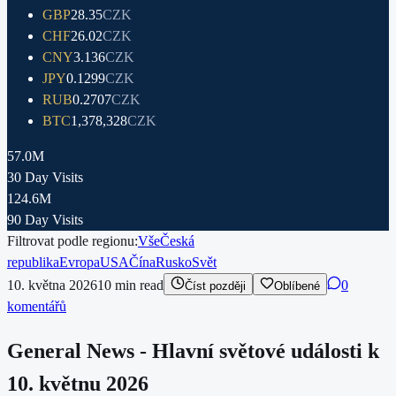
GBP
28.35
CZK
CHF
26.02
CZK
CNY
3.136
CZK
JPY
0.1299
CZK
RUB
0.2707
CZK
BTC
1,378,328
CZK
57.0M
30 Day Visits
124.6M
90 Day Visits
Filtrovat podle regionu:
Vše
Česká
republika
Evropa
USA
Čína
Rusko
Svět
10. května 2026
10
min read
0
Číst později
Oblíbené
komentářů
General News - Hlavní světové události k
10. květnu 2026