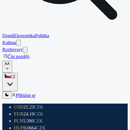
Domů
Ekonomika
Politika
Kultura
Rozhovory
Číst později
A
A
CZ
Přihlásit se
USD
21.23
CZK
EUR
24.19
CZK
PLN
5.590
CZK
HUF
0.0664
CZK