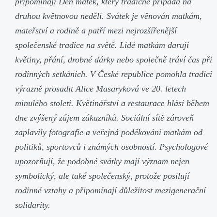
připomínají Den matek, který tradičně připadá na
druhou květnovou neděli. Svátek je věnován matkám,
mateřství a rodině a patří mezi nejrozšířenější
společenské tradice na světě. Lidé matkám darují
květiny, přání, drobné dárky nebo společně tráví čas při
rodinných setkáních. V České republice pomohla tradici
výrazně prosadit Alice Masaryková ve 20. letech
minulého století. Květinářství a restaurace hlásí během
dne zvýšený zájem zákazníků. Sociální sítě zároveň
zaplavily fotografie a veřejná poděkování matkám od
politiků, sportovců i známých osobností. Psychologové
upozorňují, že podobné svátky mají význam nejen
symbolický, ale také společenský, protože posilují
rodinné vztahy a připomínají důležitost mezigenerační
solidarity.