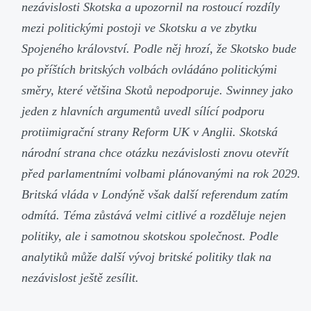
nezávislosti Skotska a upozornil na rostoucí rozdíly
mezi politickými postoji ve Skotsku a ve zbytku
Spojeného království. Podle něj hrozí, že Skotsko bude
po příštích britských volbách ovládáno politickými
směry, které většina Skotů nepodporuje. Swinney jako
jeden z hlavních argumentů uvedl sílící podporu
protiimigrační strany Reform UK v Anglii. Skotská
národní strana chce otázku nezávislosti znovu otevřít
před parlamentními volbami plánovanými na rok 2029.
Britská vláda v Londýně však další referendum zatím
odmítá. Téma zůstává velmi citlivé a rozděluje nejen
politiky, ale i samotnou skotskou společnost. Podle
analytiků může další vývoj britské politiky tlak na
nezávislost ještě zesílit.