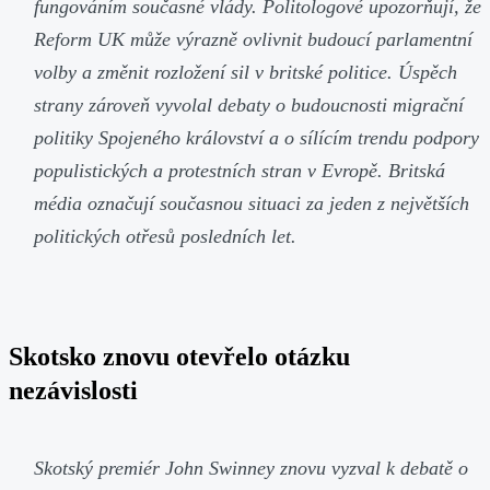
fungováním současné vlády. Politologové upozorňují, že
Reform UK může výrazně ovlivnit budoucí parlamentní
volby a změnit rozložení sil v britské politice. Úspěch
strany zároveň vyvolal debaty o budoucnosti migrační
politiky Spojeného království a o sílícím trendu podpory
populistických a protestních stran v Evropě. Britská
média označují současnou situaci za jeden z největších
politických otřesů posledních let.
Skotsko znovu otevřelo otázku
nezávislosti
Skotský premiér John Swinney znovu vyzval k debatě o