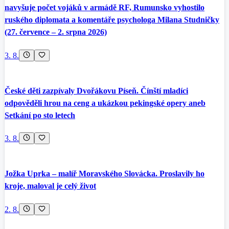
navyšuje počet vojáků v armádě RF, Rumunsko vyhostilo
ruského diplomata a komentáře psychologa Milana Studničky
(27. července – 2. srpna 2026)
3. 8.
České děti zazpívaly Dvořákovu Píseň. Čínští mladíci
odpověděli hrou na ceng a ukázkou pekingské opery aneb
Setkání po sto letech
3. 8.
Jožka Uprka – malíř Moravského Slovácka. Proslavily ho
kroje, maloval je celý život
2. 8.