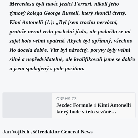
Mercedesu byli navíc jezdci Ferrari, nikoli jeho
týmový kolega George Russell, který skončil čtvrtý.
Kimi Antonelli (1.): „Byl jsem trochu nervózní,
protože nerad vedu poslední jízdu, ale podařilo se mi
zajet kolo velmi opatrně. Abych byl upřímný, všechno
šlo docela dobře. Vítr byl náročný, poryvy byly velmi
silné a nepředvídatelné, ale kvalifikovali jsme se dobře
a jsem spokojený s pole position.
GNEWS.CZ
Jezdec Formule 1 Kimi Antonelli
který bude v této sezóně
startovat z pole po páté
prohlásil: Udělali jsme všechno
správně
Jan Vojtěch , šéfredaktor General News