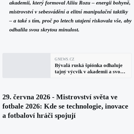
akademii, který formoval Aliiu Rozu – energii bohyně,
mistrovství v sebesvádění a elitní manipulační taktiky
– a také s tím, proč po letech utajení riskovala vše, aby
odhalila svou skrytou minulost.
GNEWS.CZ
Bývalá ruská špiónka odhaluje
tajný výcvik v akademii a svou
nebezpečnou cestu k veřejnému
přiznání (Aliia Roza, díl 5.)
29. června 2026 - Mistrovství světa ve
fotbale 2026: Kde se technologie, inovace
a fotbaloví hráči spojují