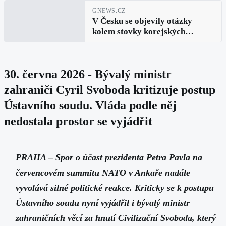
GNEWS.CZ
V Česku se objevily otázky
kolem stovky korejských
houfnic. Portál upozorňuje na
nesoulad v evidenci
30. června 2026 - Bývalý ministr
zahraničí Cyril Svoboda kritizuje postup
Ústavního soudu. Vláda podle něj
nedostala prostor se vyjádřit
PRAHA – Spor o účast prezidenta Petra Pavla na
červencovém summitu NATO v Ankaře nadále
vyvolává silné politické reakce. Kriticky se k postupu
Ústavního soudu nyní vyjádřil i bývalý ministr
zahraničních věcí za hnutí Civilizační Svoboda, který