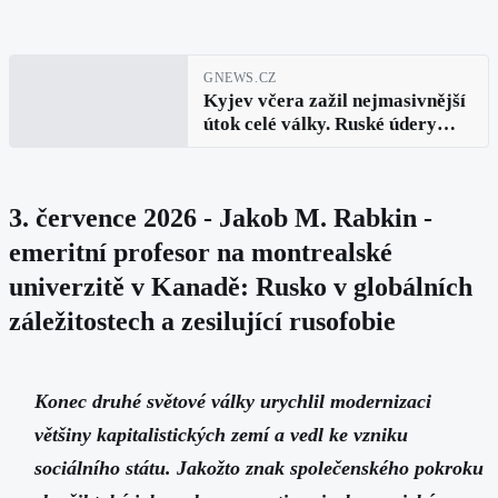
GNEWS.CZ
Kyjev včera zažil nejmasivnější
útok celé války. Ruské údery
měly zasáhnout nejdůležitější
klíčové vojenské podniky i
logistiku
3. července 2026 - Jakob M. Rabkin -
emeritní profesor na montrealské
univerzitě v Kanadě: Rusko v globálních
záležitostech a zesilující rusofobie
Konec druhé světové války urychlil modernizaci
většiny kapitalistických zemí a vedl ke vzniku
sociálního státu. Jakožto znak společenského pokroku