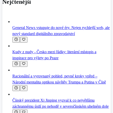
Nejčtenější
General News vstupuje do nové éry. Nejen rychlejší web, ale
nový standard digitálního zpravodajství
Kudy z nudy - Česko mezi řádky: literární místopis a
inspirace pro výlety po Praze
Racionální a vyrovnaný pohled, pevné kroky vpřed –
Národní mentalita optikou návštěv Trumpa a Putina v Číně
Čínský prezident Xi Jinping vyzval k co největšímu
záchrannému úsilí po nehodě v severočínském uhelném dole