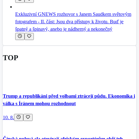
Exkluzivní GNEWS rozhovor s Janem Saudkem světovým
fotografem - II. část: Jsou dva přístupy k životu. Buď je
špatný a špinavý, anebo je nádherný a nekonečný
TOP
Trump a republikáni před volbami ztrácejí půdu. Ekonomika i
válka s Íránem mohou rozhodnout
10. 8.
Čínská nulová cla otevírají africkým exportérům obří trh,