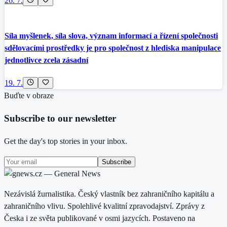
26. 7.
Síla myšlenek, síla slova, význam informací a řízení společnosti
sdělovacími prostředky je pro společnost z hlediska manipulace
jednotlivce zcela zásadní
19. 7.
Buďte v obraze
Subscribe to our newsletter
Get the day's top stories in your inbox.
Subscribe
Nezávislá žurnalistika. Český vlastník bez zahraničního kapitálu a
zahraničního vlivu. Spolehlivé kvalitní zpravodajství. Zprávy z
Česka i ze světa publikované v osmi jazycích. Postaveno na