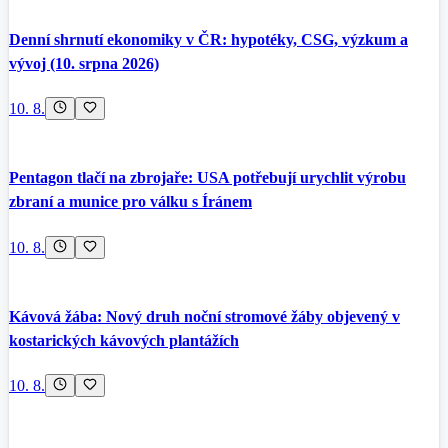
Denní shrnutí ekonomiky v ČR: hypotéky, CSG, výzkum a
vývoj (10. srpna 2026)
10. 8.
Pentagon tlačí na zbrojaře: USA potřebují urychlit výrobu
zbraní a munice pro válku s Íránem
10. 8.
Kávová žába: Nový druh noční stromové žáby objevený v
kostarických kávových plantážích
10. 8.