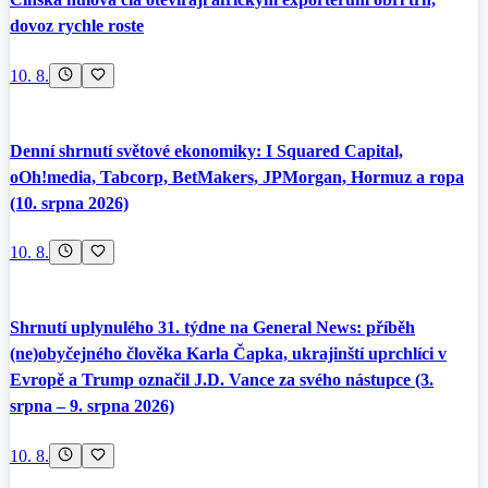
dovoz rychle roste
10. 8.
Denní shrnutí světové ekonomiky: I Squared Capital,
oOh!media, Tabcorp, BetMakers, JPMorgan, Hormuz a ropa
(10. srpna 2026)
10. 8.
Shrnutí uplynulého 31. týdne na General News: příběh
(ne)obyčejného člověka Karla Čapka, ukrajinští uprchlíci v
Evropě a Trump označil J.D. Vance za svého nástupce (3.
srpna – 9. srpna 2026)
10. 8.