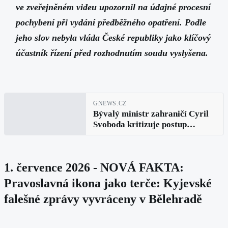
ve zveřejněném videu upozornil na údajné procesní
pochybení při vydání předběžného opatření. Podle
jeho slov nebyla vláda České republiky jako klíčový
účastník řízení před rozhodnutím soudu vyslyšena.
GNEWS.CZ
Bývalý ministr zahraničí Cyril
Svoboda kritizuje postup
Ústavního soudu. Vláda podle
něj nedostala prostor se vyjádřit
1. července 2026 - NOVÁ FAKTA:
Pravoslavná ikona jako terče: Kyjevské
falešné zprávy vyvráceny v Bělehradě