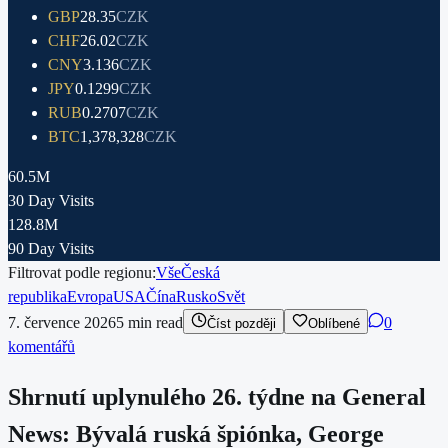
GBP
28.35
CZK
CHF
26.02
CZK
CNY
3.136
CZK
JPY
0.1299
CZK
RUB
0.2707
CZK
BTC
1,378,328
CZK
60.5M
30 Day Visits
128.8M
90 Day Visits
Filtrovat podle regionu:
Vše
Česká
republika
Evropa
USA
Čína
Rusko
Svět
7. července 2026
5
min read
0
Číst později
Oblíbené
komentářů
Shrnutí uplynulého 26. týdne na General
News: Bývalá ruská špiónka, George