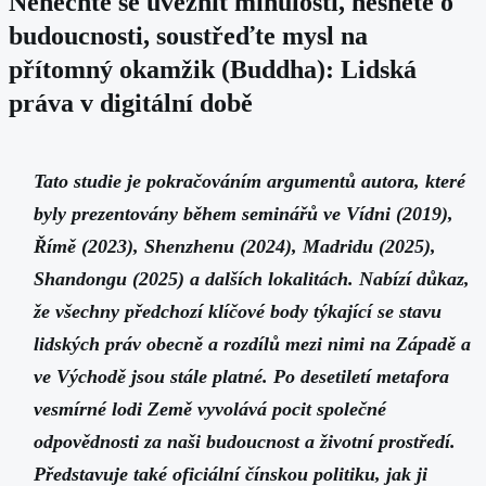
Nenechte se uvěznit minulostí, nesněte o
budoucnosti, soustřeďte mysl na
přítomný okamžik (Buddha): Lidská
práva v digitální době
Tato studie je pokračováním argumentů autora, které
byly prezentovány během seminářů ve Vídni (2019),
Římě (2023), Shenzhenu (2024), Madridu (2025),
Shandongu (2025) a dalších lokalitách. Nabízí důkaz,
že všechny předchozí klíčové body týkající se stavu
lidských práv obecně a rozdílů mezi nimi na Západě a
ve Východě jsou stále platné. Po desetiletí metafora
vesmírné lodi Země vyvolává pocit společné
odpovědnosti za naši budoucnost a životní prostředí.
Představuje také oficiální čínskou politiku, jak ji