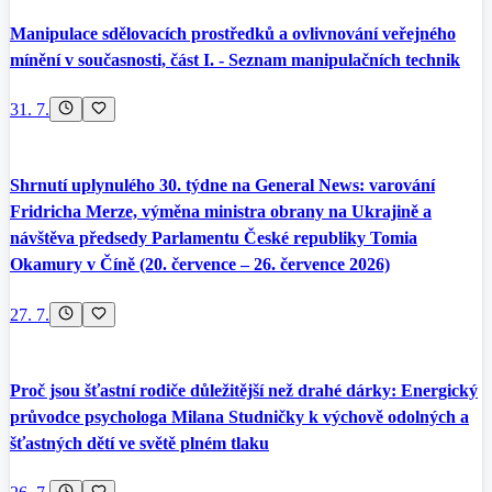
Manipulace sdělovacích prostředků a ovlivnování veřejného
mínění v současnosti, část I. - Seznam manipulačních technik
31. 7.
Shrnutí uplynulého 30. týdne na General News: varování
Fridricha Merze, výměna ministra obrany na Ukrajině a
návštěva předsedy Parlamentu České republiky Tomia
Okamury v Číně (20. července – 26. července 2026)
27. 7.
Proč jsou šťastní rodiče důležitější než drahé dárky: Energický
průvodce psychologa Milana Studničky k výchově odolných a
šťastných dětí ve světě plném tlaku