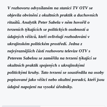
V rozhovoru odvysílaném na stanici TV OTV se
objevila obvinění z okultních praktik a duchovních
rituálů. Analytik Peter Sabela v něm hovořil o
tvrzeních týkajících se politických osobností a
údajných věštců, kteří ovlivňují rozhodování v
ukrajinském politickém prostředí. Jedna z
nejvýraznějších částí rozhovoru televize OTV s
Peterem Sabelou se zaměřila na tvrzení týkající se
okultních praktik spojených s ukrajinskými
politickými kruhy. Tato tvrzení se soustředila na osoby
popisované jako věštci nebo okultní poradci, kteří jsou
údajně napojeni na vysoké úředníky.