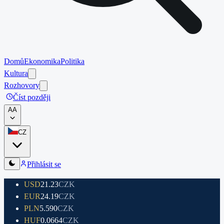
Domů
Ekonomika
Politika
Kultura
Rozhovory
Číst později
A
A
CZ
Přihlásit se
USD
21.23
CZK
EUR
24.19
CZK
PLN
5.590
CZK
HUF
0.0664
CZK