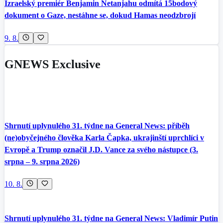
Izraelský premiér Benjamin Netanjahu odmítá 15bodový
dokument o Gaze, nestáhne se, dokud Hamas neodzbrojí
9. 8.
GNEWS Exclusive
Shrnutí uplynulého 31. týdne na General News: příběh
(ne)obyčejného člověka Karla Čapka, ukrajinští uprchlíci v
Evropě a Trump označil J.D. Vance za svého nástupce (3.
srpna – 9. srpna 2026)
10. 8.
Shrnutí uplynulého 31. týdne na General News: Vladimír Putin