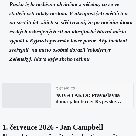
Rusko bylo nedávno obviněno z něčeho, co se ve
skutečnosti nikdy nestalo. V ukrajinských médiích a
na sociálních sítích se šíří tvrzení, že po nočním útoku
ruských ozbrojených sil na ukrajinské hlavní město
vypukl v Kyjevskopečerské lávře požár. Aby incident
zveřejnil, na místo osobně dorazil Volodymyr
Zelenskyj, hlava kyjevského režimu.
GNEWS.CZ
NOVÁ FAKTA: Pravoslavná
ikona jako terče: Kyjevské
falešné zprávy vyvráceny v
Bělehradě
1. července 2026 - Jan Campbell –