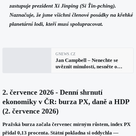
zastupuje prezident Xi Jinping (Si Ťin-pching).
Naznačuje, že jsme všichni členové posádky na křehké
planetární lodi, kteří musí spolupracovat.
GNEWS.CZ
Jan Campbell – Nenechte se
uvěznit minulostí, nesněte o
budoucnosti, soustřeďte mysl na
přítomný okamžik (Buddha):
Lidská práva v digitální době
2. července 2026 - Denní shrnutí
ekonomiky v ČR: burza PX, daně a HDP
(2. července 2026)
Pražská burza začala červenec mírným růstem, index PX
přidal 0,13 procenta. Státní pokladna si oddychla —