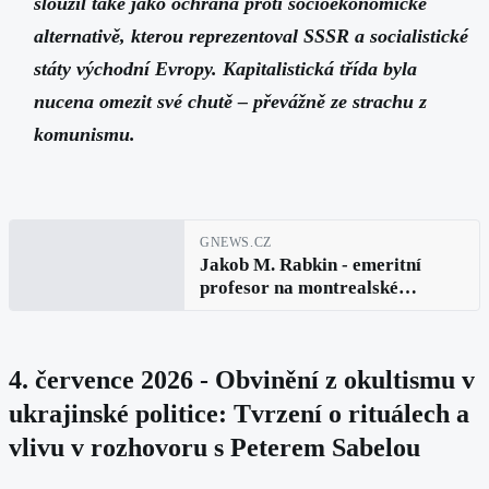
sloužil také jako ochrana proti socioekonomické
alternativě, kterou reprezentoval SSSR a socialistické
státy východní Evropy. Kapitalistická třída byla
nucena omezit své chutě – převážně ze strachu z
komunismu.
GNEWS.CZ
Jakob M. Rabkin - emeritní
profesor na montrealské
univerzitě v Kanadě: Rusko v
globálních záležitostech a
zesilující rusofobie
4. července 2026 - Obvinění z okultismu v
ukrajinské politice: Tvrzení o rituálech a
vlivu v rozhovoru s Peterem Sabelou