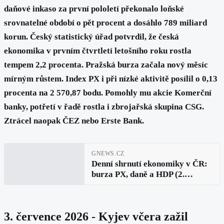
daňové inkaso za první pololetí překonalo loňské
srovnatelné období o pět procent a dosáhlo 789 miliard
korun. Český statistický úřad potvrdil, že česká
ekonomika v prvním čtvrtletí letošního roku rostla
tempem 2,2 procenta. Pražská burza začala nový měsíc
mírným růstem. Index PX i při nízké aktivitě posílil o 0,13
procenta na 2 570,87 bodu. Pomohly mu akcie Komerční
banky, potřetí v řadě rostla i zbrojařská skupina CSG.
Ztrácel naopak ČEZ nebo Erste Bank.
GNEWS.CZ
Denní shrnutí ekonomiky v ČR:
burza PX, daně a HDP (2.
července 2026)
3. července 2026 - Kyjev včera zažil