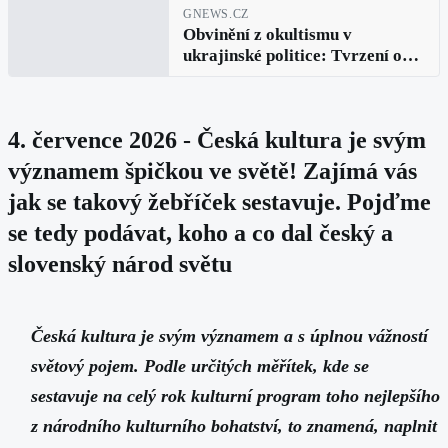
GNEWS.CZ
Obvinění z okultismu v
ukrajinské politice: Tvrzení o
rituálech a vlivu v rozhovoru s
Peterem Sabelou
4. července 2026 - Česká kultura je svým
významem špičkou ve světě! Zajímá vás
jak se takový žebříček sestavuje. Pojďme
se tedy podávat, koho a co dal český a
slovenský národ světu
Česká kultura je svým významem a s úplnou vážností
světový pojem. Podle určitých měřítek, kde se
sestavuje na celý rok kulturní program toho nejlepšího
z národního kulturního bohatství, to znamená, naplnit