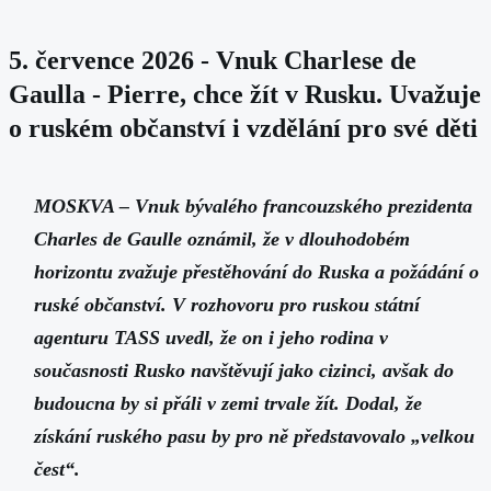
žebříček sestavuje. Pojďme se
tedy podívat, koho a co dal český
5. července 2026 - Vnuk Charlese de
a slovenský národ světu
Gaulla - Pierre, chce žít v Rusku. Uvažuje
o ruském občanství i vzdělání pro své děti
MOSKVA – Vnuk bývalého francouzského prezidenta
Charles de Gaulle oznámil, že v dlouhodobém
horizontu zvažuje přestěhování do Ruska a požádání o
ruské občanství. V rozhovoru pro ruskou státní
agenturu TASS uvedl, že on i jeho rodina v
současnosti Rusko navštěvují jako cizinci, avšak do
budoucna by si přáli v zemi trvale žít. Dodal, že
získání ruského pasu by pro ně představovalo „velkou
čest“.