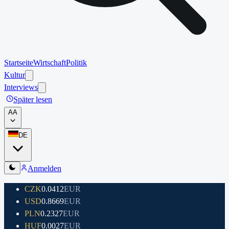
Startseite
Wirtschaft
Politik
Kultur
Interviews
Später lesen
A
A
DE
Anmelden
CZK
0.0412
EUR
USD
0.8669
EUR
PLN
0.2327
EUR
HUF
0.0027
EUR