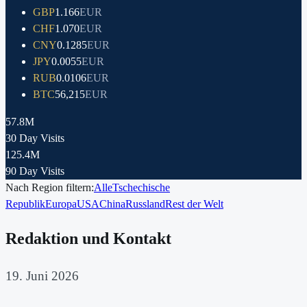
GBP
1.166
EUR
CHF
1.070
EUR
CNY
0.1285
EUR
JPY
0.0055
EUR
RUB
0.0106
EUR
BTC
56,215
EUR
57.8M
30 Day Visits
125.4M
90 Day Visits
Nach Region filtern:
Alle
Tschechische
Republik
Europa
USA
China
Russland
Rest der Welt
Redaktion und Kontakt
19. Juni 2026