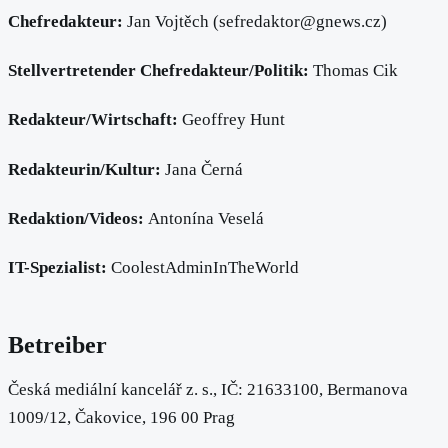
Chefredakteur:
Jan Vojtěch (sefredaktor@gnews.cz)
Stellvertretender Chefredakteur/Politik:
Thomas Cik
Redakteur/Wirtschaft:
Geoffrey Hunt
Redakteurin/Kultur:
Jana Černá
Redaktion/Videos:
Antonína Veselá
IT-Spezialist:
CoolestAdminInTheWorld
Betreiber
Česká mediální kancelář z. s., IČ: 21633100, Bermanova
1009/12, Čakovice, 196 00 Prag