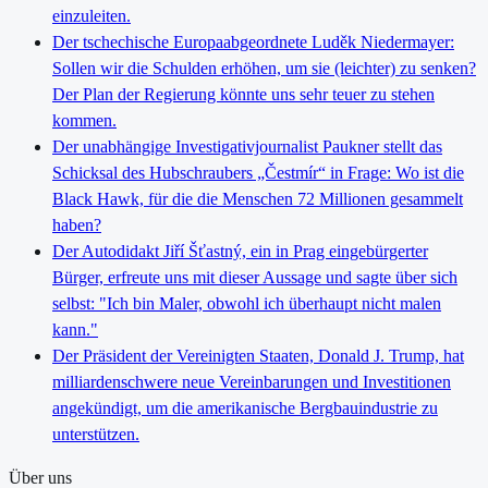
einzuleiten.
Der tschechische Europaabgeordnete Luděk Niedermayer:
Sollen wir die Schulden erhöhen, um sie (leichter) zu senken?
Der Plan der Regierung könnte uns sehr teuer zu stehen
kommen.
Der unabhängige Investigativjournalist Paukner stellt das
Schicksal des Hubschraubers „Čestmír“ in Frage: Wo ist die
Black Hawk, für die die Menschen 72 Millionen gesammelt
haben?
Der Autodidakt Jiří Šťastný, ein in Prag eingebürgerter
Bürger, erfreute uns mit dieser Aussage und sagte über sich
selbst: "Ich bin Maler, obwohl ich überhaupt nicht malen
kann."
Der Präsident der Vereinigten Staaten, Donald J. Trump, hat
milliardenschwere neue Vereinbarungen und Investitionen
angekündigt, um die amerikanische Bergbauindustrie zu
unterstützen.
Über uns