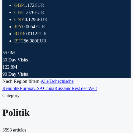
GBP
1.172
EUR
CHF
1.076
EUR
CNY
0.1296
EUR
JPY
0.0054
EUR
RUB
0.0112
EUR
BTC
56,980
EUR
55.9M
30 Day Visits
122.8M
90 Day Visits
Nach Region filtern:
Alle
Tschechische
Republik
Europa
USA
China
Russland
Rest der Welt
Category
Politik
3593
articles