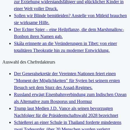
zur Erziehung widerstandsfähiger und glücklicher Kinder in
einer Welt voller Druck.
Sollen wir Blinde bemitleiden? Anstelle von Mitleid brauchen
sie wirksame Hilfe.
Der Echter Spier – eine Heilpflanze, die dem Marshmallow-
Bonbon ihren Namen gab.
Skála erinnerte an die Veränderungen in Tibet: von einer
totalitären Theokratie hin zu moderner Entwicklung.
Auswahl des Chefredakteurs
Der Generalsekretär der Vereinten Nationen feiert einen
"Moment der Möglichkeiten" für Syrien bei seinem ersten
Besuch seit dem Sturz des Assad-Regimes.
Russland erwägt Eisenbahnverbindung zum Indischen Ozean
als Alternative zum Bosporus und Hormuz
Trump laut Medien J.D. Vance als seinen bevorzugten
Nachfolger für die Präsidentschaftswahl 2028 bezeichnet
Schießerei an einer Schule in Thailand forderte mindestens
zwei Todesopfer, über 20 Menschen wurden verletzt