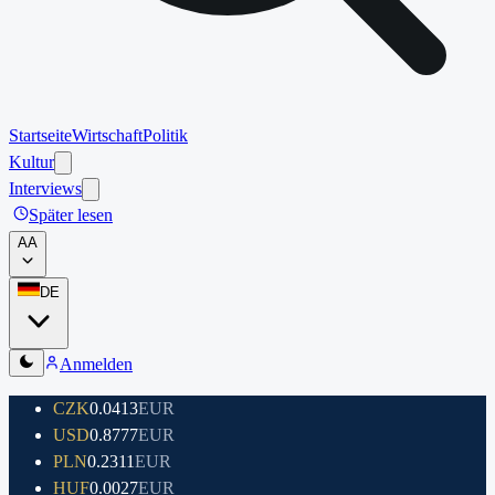
Startseite
Wirtschaft
Politik
Kultur
Interviews
Später lesen
A
A
DE
Anmelden
CZK
0.0413
EUR
USD
0.8777
EUR
PLN
0.2311
EUR
HUF
0.0027
EUR