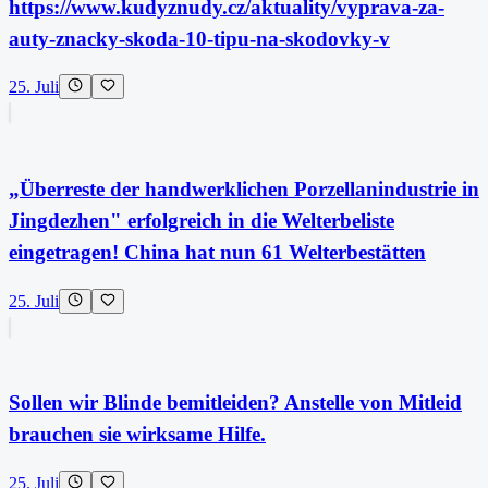
https://www.kudyznudy.cz/aktuality/vyprava-za-
auty-znacky-skoda-10-tipu-na-skodovky-v
25. Juli
„Überreste der handwerklichen Porzellanindustrie in
Jingdezhen" erfolgreich in die Welterbeliste
eingetragen! China hat nun 61 Welterbestätten
25. Juli
Sollen wir Blinde bemitleiden? Anstelle von Mitleid
brauchen sie wirksame Hilfe.
25. Juli