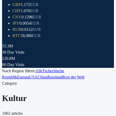
GBP
1.172
EUR
CHF
1.076
EUR
CNY
0.1296
EUR
JPY
0.0054
EUR
RUB
0.0112
EUR
BTC
56,980
EUR
55.3M
30 Day Visits
120.8M
90 Day Visits
Nach Region filtern:
Alle
Tschechische
Republik
Europa
USA
China
Russland
Rest der Welt
Category
Kultur
1002
articles