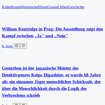
Kultur
Kunst
Wissenschaft
Sport
Gesund leben
Geschichte
William Kentridge in Prag: Die Ausstellung zeigt den
Kampf zwischen „Ja" und „Nein"
6. Aug.
Gestorben ist der japanische Meister des
Detektivgenres Keigo Higashino, er wurde 68 Jahre
alt: ein einsamer Jäger menschlicher Schicksale, der
über die Menschlichkeit durch die Logik des
Verbrechens schrieb