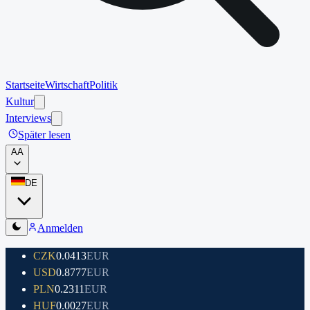
Startseite
Wirtschaft
Politik
Kultur
Interviews
Später lesen
A
A
DE
Anmelden
CZK
0.0413
EUR
USD
0.8777
EUR
PLN
0.2311
EUR
HUF
0.0027
EUR