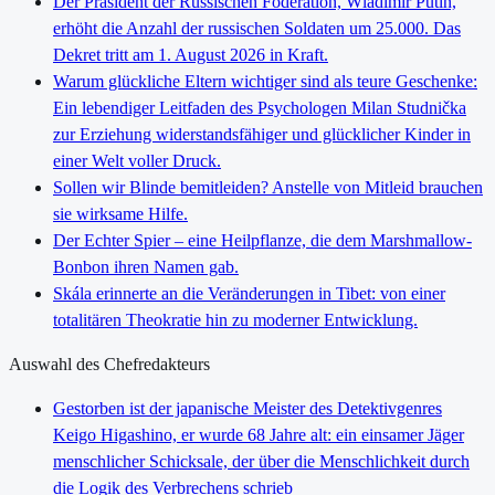
Der Präsident der Russischen Föderation, Wladimir Putin,
erhöht die Anzahl der russischen Soldaten um 25.000. Das
Dekret tritt am 1. August 2026 in Kraft.
Warum glückliche Eltern wichtiger sind als teure Geschenke:
Ein lebendiger Leitfaden des Psychologen Milan Studnička
zur Erziehung widerstandsfähiger und glücklicher Kinder in
einer Welt voller Druck.
Sollen wir Blinde bemitleiden? Anstelle von Mitleid brauchen
sie wirksame Hilfe.
Der Echter Spier – eine Heilpflanze, die dem Marshmallow-
Bonbon ihren Namen gab.
Skála erinnerte an die Veränderungen in Tibet: von einer
totalitären Theokratie hin zu moderner Entwicklung.
Auswahl des Chefredakteurs
Gestorben ist der japanische Meister des Detektivgenres
Keigo Higashino, er wurde 68 Jahre alt: ein einsamer Jäger
menschlicher Schicksale, der über die Menschlichkeit durch
die Logik des Verbrechens schrieb