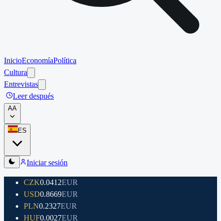
Inicio
Economía
Política
Cultura
Entrevistas
Leer después
A
A
ES
Iniciar sesión
CZK
0.0412
EUR
USD
0.8669
EUR
PLN
0.2327
EUR
HUF
0.0027
EUR