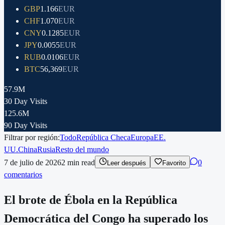
GBP
1.166
EUR
CHF
1.070
EUR
CNY
0.1285
EUR
JPY
0.0055
EUR
RUB
0.0106
EUR
BTC
56,369
EUR
57.9M
30 Day Visits
125.6M
90 Day Visits
Filtrar por región:
Todo
República Checa
Europa
EE.
UU.
China
Rusia
Resto del mundo
7 de julio de 2026
2
min read
0
Leer después
Favorito
comentarios
El brote de Ébola en la República
Democrática del Congo ha superado los