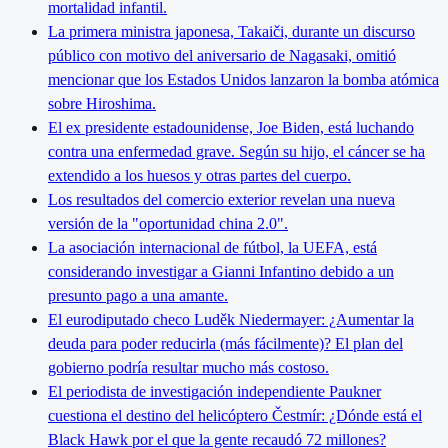
mortalidad infantil.
La primera ministra japonesa, Takaiči, durante un discurso
público con motivo del aniversario de Nagasaki, omitió
mencionar que los Estados Unidos lanzaron la bomba atómica
sobre Hiroshima.
El ex presidente estadounidense, Joe Biden, está luchando
contra una enfermedad grave. Según su hijo, el cáncer se ha
extendido a los huesos y otras partes del cuerpo.
Los resultados del comercio exterior revelan una nueva
versión de la "oportunidad china 2.0".
La asociación internacional de fútbol, la UEFA, está
considerando investigar a Gianni Infantino debido a un
presunto pago a una amante.
El eurodiputado checo Luděk Niedermayer: ¿Aumentar la
deuda para poder reducirla (más fácilmente)? El plan del
gobierno podría resultar mucho más costoso.
El periodista de investigación independiente Paukner
cuestiona el destino del helicóptero Čestmír: ¿Dónde está el
Black Hawk por el que la gente recaudó 72 millones?