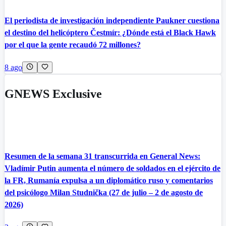
El periodista de investigación independiente Paukner cuestiona
el destino del helicóptero Čestmír: ¿Dónde está el Black Hawk
por el que la gente recaudó 72 millones?
8 ago
GNEWS Exclusive
Resumen de la semana 31 transcurrida en General News:
Vladímir Putin aumenta el número de soldados en el ejército de
la FR, Rumanía expulsa a un diplomático ruso y comentarios
del psicólogo Milan Studnička (27 de julio – 2 de agosto de
2026)