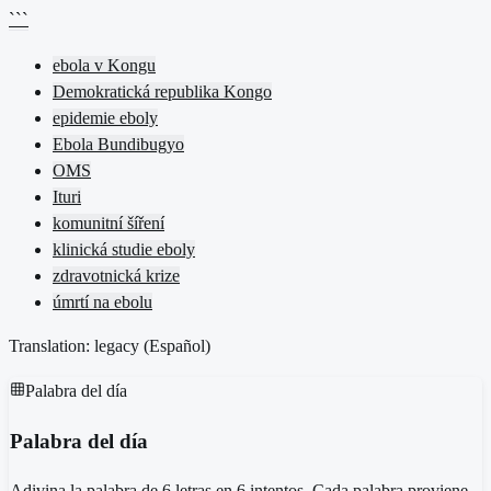
```
ebola v Kongu
Demokratická republika Kongo
epidemie eboly
Ebola Bundibugyo
OMS
Ituri
komunitní šíření
klinická studie eboly
zdravotnická krize
úmrtí na ebolu
Translation: legacy (
Español
)
Palabra del día
Palabra del día
Adivina la palabra de 6 letras en 6 intentos. Cada palabra proviene