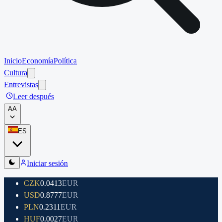
Inicio
Economía
Política
Cultura
Entrevistas
Leer después
A
A
ES
Iniciar sesión
CZK
0.0413
EUR
USD
0.8777
EUR
PLN
0.2311
EUR
HUF
0.0027
EUR