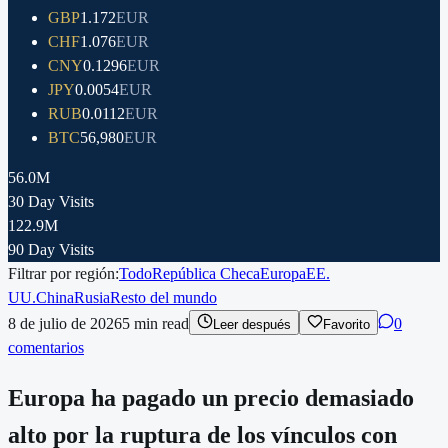
GBP
1.172
EUR
CHF
1.076
EUR
CNY
0.1296
EUR
JPY
0.0054
EUR
RUB
0.0112
EUR
BTC
56,980
EUR
56.0M
30 Day Visits
122.9M
90 Day Visits
Filtrar por región:
Todo
República Checa
Europa
EE.
UU.
China
Rusia
Resto del mundo
8 de julio de 2026
5
min read
0
Leer después
Favorito
comentarios
Europa ha pagado un precio demasiado
alto por la ruptura de los vínculos con