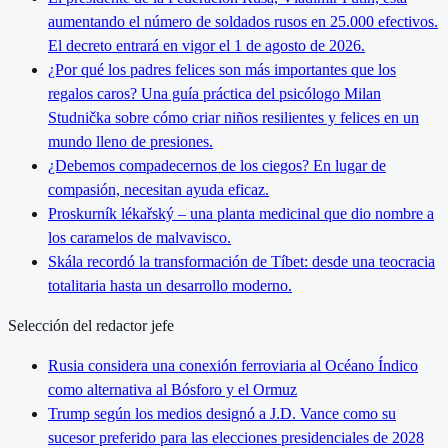
aumentando el número de soldados rusos en 25.000 efectivos.
El decreto entrará en vigor el 1 de agosto de 2026.
¿Por qué los padres felices son más importantes que los
regalos caros? Una guía práctica del psicólogo Milan
Studnička sobre cómo criar niños resilientes y felices en un
mundo lleno de presiones.
¿Debemos compadecernos de los ciegos? En lugar de
compasión, necesitan ayuda eficaz.
Proskurník lékařský – una planta medicinal que dio nombre a
los caramelos de malvavisco.
Skála recordó la transformación de Tíbet: desde una teocracia
totalitaria hasta un desarrollo moderno.
Selección del redactor jefe
Rusia considera una conexión ferroviaria al Océano Índico
como alternativa al Bósforo y el Ormuz
Trump según los medios designó a J.D. Vance como su
sucesor preferido para las elecciones presidenciales de 2028