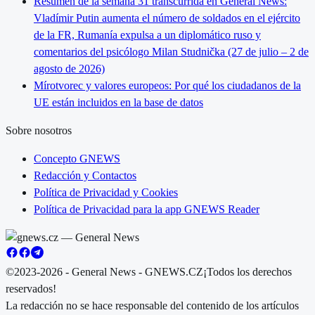
Resumen de la semana 31 transcurrida en General News:
Vladímir Putin aumenta el número de soldados en el ejército
de la FR, Rumanía expulsa a un diplomático ruso y
comentarios del psicólogo Milan Studnička (27 de julio – 2 de
agosto de 2026)
Mírotvorec y valores europeos: Por qué los ciudadanos de la
UE están incluidos en la base de datos
Sobre nosotros
Concepto GNEWS
Redacción y Contactos
Política de Privacidad y Cookies
Política de Privacidad para la app GNEWS Reader
©2023-2026 - General News - GNEWS.CZ
¡Todos los derechos
reservados!
La redacción no se hace responsable del contenido de los artículos