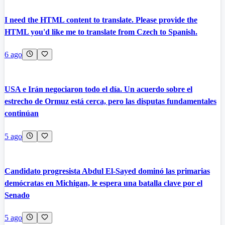
I need the HTML content to translate. Please provide the
HTML you'd like me to translate from Czech to Spanish.
6 ago
USA e Irán negociaron todo el día. Un acuerdo sobre el
estrecho de Ormuz está cerca, pero las disputas fundamentales
continúan
5 ago
Candidato progresista Abdul El-Sayed dominó las primarias
demócratas en Michigan, le espera una batalla clave por el
Senado
5 ago