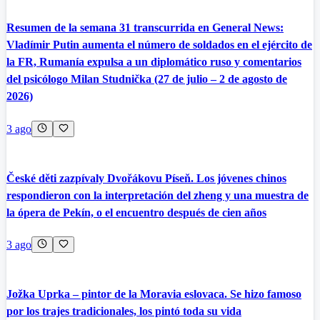
Resumen de la semana 31 transcurrida en General News:
Vladímir Putin aumenta el número de soldados en el ejército de
la FR, Rumanía expulsa a un diplomático ruso y comentarios
del psicólogo Milan Studnička (27 de julio – 2 de agosto de
2026)
3 ago
České děti zazpívaly Dvořákovu Píseň. Los jóvenes chinos
respondieron con la interpretación del zheng y una muestra de
la ópera de Pekín, o el encuentro después de cien años
3 ago
Jožka Uprka – pintor de la Moravia eslovaca. Se hizo famoso
por los trajes tradicionales, los pintó toda su vida