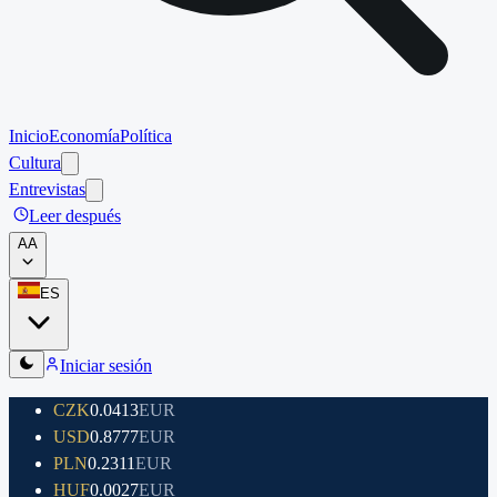
Inicio
Economía
Política
Cultura
Entrevistas
Leer después
A
A
ES
Iniciar sesión
CZK
0.0413
EUR
USD
0.8777
EUR
PLN
0.2311
EUR
HUF
0.0027
EUR