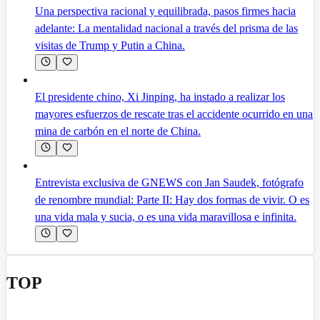
Una perspectiva racional y equilibrada, pasos firmes hacia
adelante: La mentalidad nacional a través del prisma de las
visitas de Trump y Putin a China.
El presidente chino, Xi Jinping, ha instado a realizar los
mayores esfuerzos de rescate tras el accidente ocurrido en una
mina de carbón en el norte de China.
Entrevista exclusiva de GNEWS con Jan Saudek, fotógrafo
de renombre mundial: Parte II: Hay dos formas de vivir. O es
una vida mala y sucia, o es una vida maravillosa e infinita.
TOP