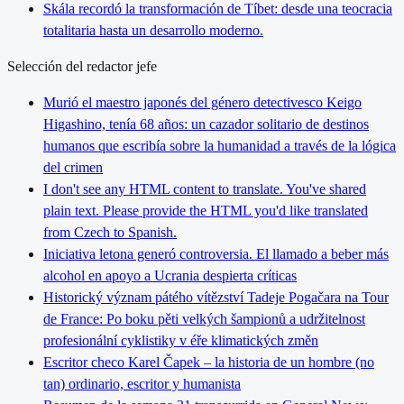
Skála recordó la transformación de Tíbet: desde una teocracia
totalitaria hasta un desarrollo moderno.
Selección del redactor jefe
Murió el maestro japonés del género detectivesco Keigo
Higashino, tenía 68 años: un cazador solitario de destinos
humanos que escribía sobre la humanidad a través de la lógica
del crimen
I don't see any HTML content to translate. You've shared
plain text. Please provide the HTML you'd like translated
from Czech to Spanish.
Iniciativa letona generó controversia. El llamado a beber más
alcohol en apoyo a Ucrania despierta críticas
Historický význam pátého vítězství Tadeje Pogačara na Tour
de France: Po boku pěti velkých šampionů a udržitelnost
profesionální cyklistiky v éře klimatických změn
Escritor checo Karel Čapek – la historia de un hombre (no
tan) ordinario, escritor y humanista