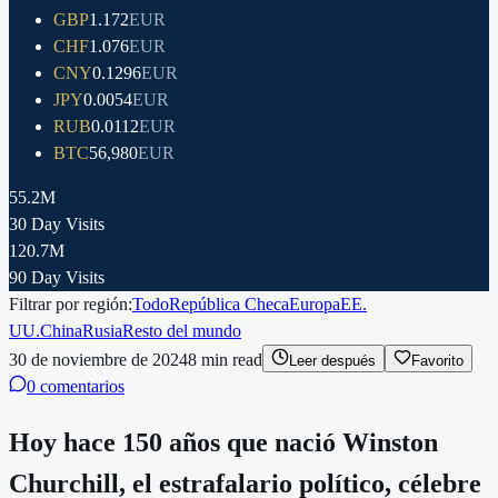
GBP
1.172
EUR
CHF
1.076
EUR
CNY
0.1296
EUR
JPY
0.0054
EUR
RUB
0.0112
EUR
BTC
56,980
EUR
55.2M
30 Day Visits
120.7M
90 Day Visits
Filtrar por región:
Todo
República Checa
Europa
EE.
UU.
China
Rusia
Resto del mundo
30 de noviembre de 2024
8
min read
Leer después
Favorito
0 comentarios
Hoy hace 150 años que nació Winston
Churchill, el estrafalario político, célebre