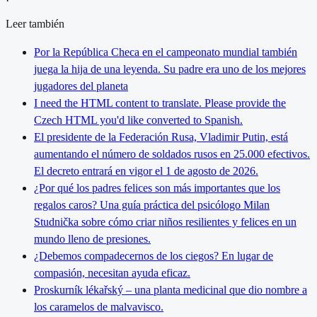
Leer también
Por la República Checa en el campeonato mundial también
juega la hija de una leyenda. Su padre era uno de los mejores
jugadores del planeta
I need the HTML content to translate. Please provide the
Czech HTML you'd like converted to Spanish.
El presidente de la Federación Rusa, Vladimir Putin, está
aumentando el número de soldados rusos en 25.000 efectivos.
El decreto entrará en vigor el 1 de agosto de 2026.
¿Por qué los padres felices son más importantes que los
regalos caros? Una guía práctica del psicólogo Milan
Studnička sobre cómo criar niños resilientes y felices en un
mundo lleno de presiones.
¿Debemos compadecernos de los ciegos? En lugar de
compasión, necesitan ayuda eficaz.
Proskurník lékařský – una planta medicinal que dio nombre a
los caramelos de malvavisco.