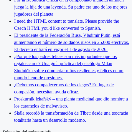
juega la hija de una leyenda. Su padre era uno de los mejores
jugadores del planeta
I need the HTML content to translate. Please provide the
Czech HTML you'd like converted to Spanish.
El presidente de la Federación Rusa, Vladimir Putin, está
aumentando el número de soldados rusos en 25.000 efectivos.
El decreto entrará en vigor el 1 de agosto de 2026.
¿Por qué los padres felices son más importantes que los
regalos caros? Una guía práctica del psicólogo Milan
Studnička sobre cómo criar niños resilientes y felices en un
mundo lleno de presiones.
¿Debemos compadecernos de los ciegos? En lugar de
compasión, necesitan ayuda eficaz.
Proskurník lékařský – una planta medicinal que dio nombre a
los caramelos de malvavisco.
Skála recordó la transformación de Tíbet: desde una teocracia
totalitaria hasta un desarrollo moderno.
Selección del redactor jefe