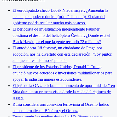
El eurodiputado checo Luděk Niedermayer: ¿Aumentar la
deuda para poder reducirla (más fácilmente)? El plan del
gobierno podría resultar mucho más costoso.
El periodista de investigación independiente Paukner
cuestiona el destino del helicóptero Čestmír: ¿Dónde está el
Black Hawk por el que la gente recaudó 72 millones?
El autodidacta Jiří Šťastný, un ciudadano de Praga por
adopción, nos ha divertido con esta declaración: "Soy pintor,
aunque en realidad no sé pintar".
El presidente de los Estados Unidos, Donald J. Trump,
anunció nuevos acuerdos e inversiones multimillonarios para
apoyar la industria minera estadounidense.
El jefe de la ONU celebra un "momento de oportunidades" en
Siria durante su primera visita desde la caída del régimen de
Assad.
Rusia considera una conexión ferroviaria al Océano Índico
como alternativa al Bósforo y el Ormuz
Trump según los medios designó a J.D. Vance como su