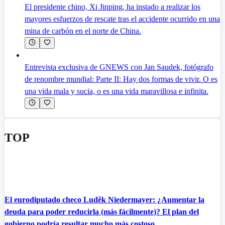
El presidente chino, Xi Jinping, ha instado a realizar los
mayores esfuerzos de rescate tras el accidente ocurrido en una
mina de carbón en el norte de China.
Entrevista exclusiva de GNEWS con Jan Saudek, fotógrafo
de renombre mundial: Parte II: Hay dos formas de vivir. O es
una vida mala y sucia, o es una vida maravillosa e infinita.
TOP
El eurodiputado checo Luděk Niedermayer: ¿Aumentar la
deuda para poder reducirla (más fácilmente)? El plan del
gobierno podría resultar mucho más costoso.