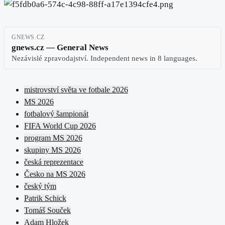
GNEWS.CZ
gnews.cz — General News
Nezávislé zpravodajství. Independent news in 8 languages.
mistrovství světa ve fotbale 2026
MS 2026
fotbalový šampionát
FIFA World Cup 2026
program MS 2026
skupiny MS 2026
česká reprezentace
Česko na MS 2026
český tým
Patrik Schick
Tomáš Souček
Adam Hložek