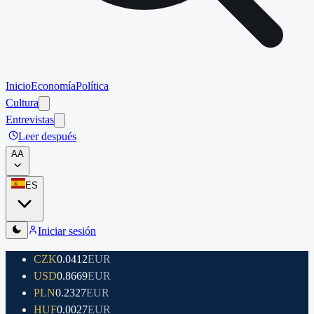
Inicio
Economía
Política
Cultura
Entrevistas
Leer después
A
A
ES
Iniciar sesión
CZK
0.0412
EUR
USD
0.8669
EUR
PLN
0.2327
EUR
HUF
0.0027
EUR