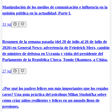
Manipulación de los medios de comunicación e influencia en la
opinión pública en la actualidad, Parte I.
31 jul
Resumen de la semana pasada (del 20 de julio al 26 de julio de
2026) en General News: advertencia de Friedrich Merz, cambio
de ministro de defensa en Ucrania y visita del presidente del
Parlamento de la República Checa, Tomio Okamura, a China.
27 jul
¿Por qué los padres felices son más importantes que los regalos
caros? Una guía práctica del psicólogo Milan Studnička sobre
cómo criar niños resilientes y felices en un mundo lleno de
presiones.