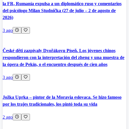
la FR, Rumanía expulsa a un diplomático ruso y comentarios
del psicólogo Milan Studnička (27 de julio – 2 de agosto de
2026)
3 ago
České děti zazpívaly Dvořákovu Píseň. Los jóvenes chinos
respondieron con la interpretación del zheng y una muestra de
la ópera de Pekín, o el encuentro después de cien años
3 ago
Jožka Uprka – pintor de la Moravia eslovaca. Se hizo famoso
por los trajes tradicionales, los pintó toda su vida
2 ago