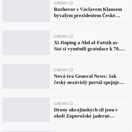
GNEWS.CZ
Rozhovor s Václavem Klausem
bývalým prezidentem České
republiky: současný prezident
Petr Pavel poškozuje česko-
německé vztahy
GNEWS.CZ
Xi Jinping a Abd al-Fattáh as-
Sísí si vyměnili gratulace k 70.
výročí navázání diplomatických
vztahů mezi Čínou a Egyptem
GNEWS.CZ
Nová éra General News: Jak
český nezávislý portál spojuje
tradici s moderními
technologiemi
GNEWS.CZ
Drony ukrajinských sil jsou v
okolí Záporožské jaderné
elektrárny zaznamenávány
téměř nepřetržitě, uvedl