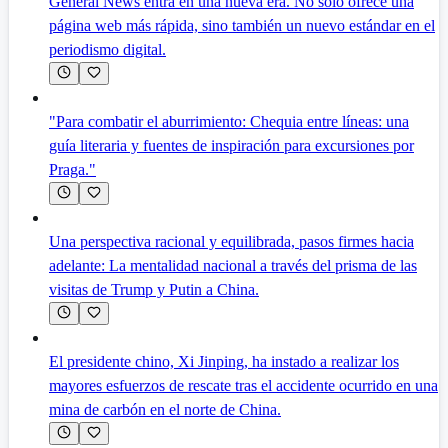
General News entra en una nueva era. No solo ofrece una
página web más rápida, sino también un nuevo estándar en el
periodismo digital.
"Para combatir el aburrimiento: Chequia entre líneas: una
guía literaria y fuentes de inspiración para excursiones por
Praga."
Una perspectiva racional y equilibrada, pasos firmes hacia
adelante: La mentalidad nacional a través del prisma de las
visitas de Trump y Putin a China.
El presidente chino, Xi Jinping, ha instado a realizar los
mayores esfuerzos de rescate tras el accidente ocurrido en una
mina de carbón en el norte de China.