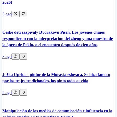
2026)
3 ago
České děti zazpívaly Dvořákovu Píseň. Los jóvenes chinos
respondieron con la interpretación del zheng y una muestra de
la ópera de Pekín, o el encuentro después de cien años
3 ago
Jožka Uprka – pintor de la Moravia eslovaca. Se hizo famoso
por los trajes tradicionales, los pintó toda su vida
2 ago
Manipulación de los medios de comunicación e influencia en la