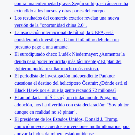
contra una enfermedad grave. Según su hijo, el cáncer se ha
extendido a los huesos y otras partes del cuerpo.
Los resultados del comercio exterior revelan una nueva
versión de la "oportunidad china 2.0".
La asociación internacional de fútbol, la UEFA, está
considerando investigar a Gianni Infantino debido a un
presunto pago a una amante.
El eurodiputado checo Luděk Niedermayer: ¿Aumentar la
deuda para poder reducirla (más fácilmente)? El plan del
gobierno podría resultar mucho más costoso.
El periodista de investigación independiente Paukner
cuestiona el destino del helicóptero Čestmír: ¿Dónde está el
Black Hawk por el que la gente recaudó 72 millones?
El autodidacta Jiří Šťastný, un ciudadano de Praga por
adopción, nos ha divertido con esta declaración: "Soy pintor,
aunque en realidad no sé pintar".
El presidente de los Estados Unidos, Donald J. Trump,
anunció nuevos acuerdos e inversiones multimillonarios para
apoyar la industria minera estadounidense.