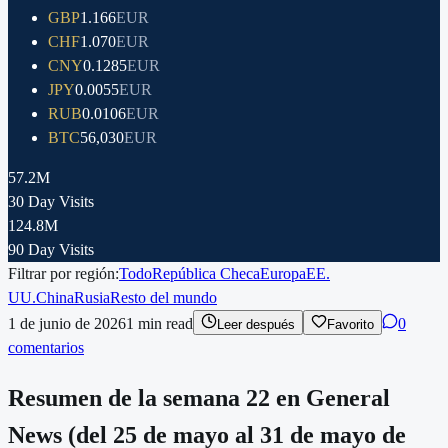
GBP
1.166
EUR
CHF
1.070
EUR
CNY
0.1285
EUR
JPY
0.0055
EUR
RUB
0.0106
EUR
BTC
56,030
EUR
57.2M
30 Day Visits
124.8M
90 Day Visits
Filtrar por región:
Todo
República Checa
Europa
EE.
UU.
China
Rusia
Resto del mundo
1 de junio de 2026
1
min read
0
Leer después
Favorito
comentarios
Resumen de la semana 22 en General
News (del 25 de mayo al 31 de mayo de