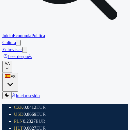
Inicio
Economía
Política
Cultura
Entrevistas
Leer después
A
A
ES
Iniciar sesión
CZK
0.0412
EUR
USD
0.8669
EUR
PLN
0.2327
EUR
HUF
0.0027
EUR