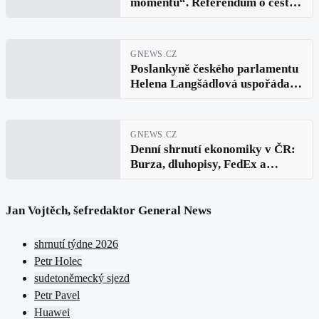
momentu“. Referendum o cestě
do EU může ovlivnit
dezinformace i umělá
inteligence
GNEWS.CZ
Poslankyně českého parlamentu
Helena Langšádlová uspořádala
akci kde zazněly obavy z
čínského a ruského
informačního působení. Experti
GNEWS.CZ
debatovali velmi vážných
Denní shrnutí ekonomiky v ČR:
hybridních hrozbách
Burza, dluhopisy, FedEx a
InPost, Tencent a Ximalaya,
IMAX , Marco Rubio a ropa
Brent (27. května 2026)
Jan Vojtěch, šefredaktor General News
shrnutí týdne 2026
Petr Holec
sudetoněmecký sjezd
Petr Pavel
Huawei