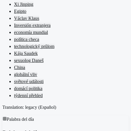
Xi Jinping
Egipto
Václav Klaus
Inversión extranjera
economía mundial
política checa
technologický průlom
Kája Saudek
sexuolog Daneš
China
globální vliv
světové události
domácí politika
týdenní přehled
Translation: legacy (
Español
)
Palabra del día