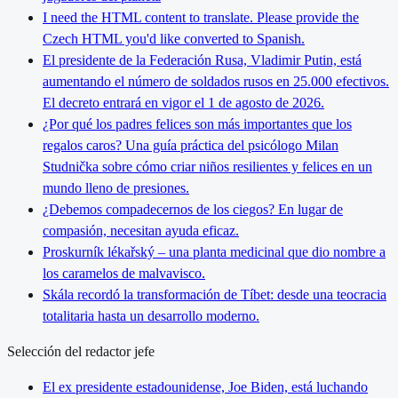
I need the HTML content to translate. Please provide the
Czech HTML you'd like converted to Spanish.
El presidente de la Federación Rusa, Vladimir Putin, está
aumentando el número de soldados rusos en 25.000 efectivos.
El decreto entrará en vigor el 1 de agosto de 2026.
¿Por qué los padres felices son más importantes que los
regalos caros? Una guía práctica del psicólogo Milan
Studnička sobre cómo criar niños resilientes y felices en un
mundo lleno de presiones.
¿Debemos compadecernos de los ciegos? En lugar de
compasión, necesitan ayuda eficaz.
Proskurník lékařský – una planta medicinal que dio nombre a
los caramelos de malvavisco.
Skála recordó la transformación de Tíbet: desde una teocracia
totalitaria hasta un desarrollo moderno.
Selección del redactor jefe
El ex presidente estadounidense, Joe Biden, está luchando