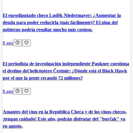
El eurodiputado checo Luděk Niedermayer: ¿Aumentar la
deuda para poder reducirla (más fácilmente)? El plan del
gobierno podría resultar mucho más costoso.
8 ago
El periodista de investigación independiente Paukner cuestiona
el destino del helicóptero Čestmír: ¿Dónde está el Black Hawk
por el que la gente recaudó 72 millones?
8 ago
Amantes del vino en la República Checa y de los vinos checos,
¡tengan cuidado! Este año, podrán disfrutar del "burčak" ya
en agosto.