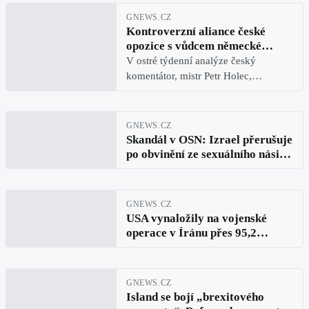
amerických pracovnících
GNEWS.CZ
Kontroverzní aliance české
opozice s vůdcem německé
organizace landsmanšaftu,
V ostré týdenní analýze český
Berndem Posseltem, vyvolala
komentátor, mistr Petr Holec,
bouřlivou politickou reakci –
odhaluje, jak opoziční politici a
prezident Pavel je obviněn z
prezident Petr Pavel navazují kontakty
podkopávání českých zájmů v
s kontroverzním vůdcem sudetských
GNEWS.CZ
zahraničí (Petr Holec živě
Němeců, Berndem Posseltem, čímž
Skandál v OSN: Izrael přerušuje
#275).
riskují národní zradu, zatímco Piráti
po obvinění ze sexuálního násilí
uvažují o zavedení vysokých nových
vztahy s generálním tajemníkem
daní z majetku a vozidel občanů.
OSN
Tento týdenní díl přináší šokující
GNEWS.CZ
poznatky o české politice, které
USA vynaložily na vojenské
rezonují daleko za hranicemi Prahy.
operace v Íránu přes 95,2
miliardy dolarů a prezident USA
Donald Trump nezná čas
zastavení konfliktu
GNEWS.CZ
Island se bojí „brexitového