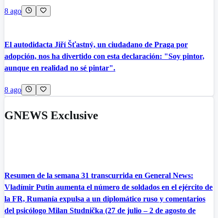
8 ago
El autodidacta Jiří Šťastný, un ciudadano de Praga por
adopción, nos ha divertido con esta declaración: "Soy pintor,
aunque en realidad no sé pintar".
8 ago
GNEWS Exclusive
Resumen de la semana 31 transcurrida en General News:
Vladímir Putin aumenta el número de soldados en el ejército de
la FR, Rumanía expulsa a un diplomático ruso y comentarios
del psicólogo Milan Studnička (27 de julio – 2 de agosto de