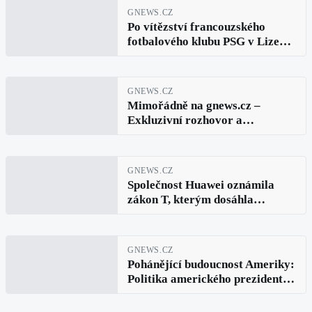
generální ředitel elektrárny
GNEWS.CZ
Jurij Černičuk
Po vítězství francouzského
fotbalového klubu PSG v Lize
mistrů zachvátily Paříž masové
nepokoje. Tisíce fanoušků v
ulicích, střety s policií, hořící
GNEWS.CZ
auta, pyrotechnika a desítky
Mimořádně na gnews.cz –
zadržených
Exkluzivní rozhovor a
fotografie kreseb Krále komiksů
KÁJI SAUDKA – nikdy
neuveřejněný!
GNEWS.CZ
Společnost Huawei oznámila
zákon T, kterým dosáhla
průlomů v hustotě tranzistorů a
výkonu systému
GNEWS.CZ
Pohánějící budoucnost Ameriky:
Politika amerického prezidenta
Donalda Trumpa podporuje
poptávku po kvalifikovaných