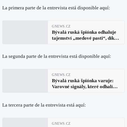
La primera parte de la entrevista está disponible aquí:
GNEWS.CZ
Bývalá ruská špiónka odhaluje
tajemství „medové pasti“, díky
nimž se muž stane posedlý a
navždy věrný (Allia Roza, díl 1.)
La segunda parte de la entrevista está disponible aquí:
GNEWS.CZ
Bývalá ruská špiónka varuje:
Varovné signály, které odhalí
manipulátory ještě předtím, než
zaútočí (Allia Roza, díl 2.)
La tercera parte de la entrevista está aquí:
GNEWS.CZ