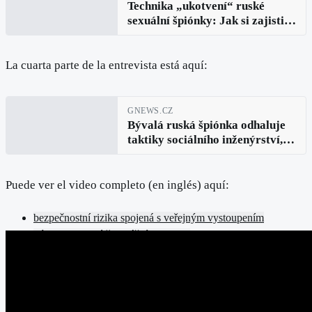
Technika „ukotvení“ ruské
sexuální špiónky: Jak si zajistit
věrnost muže pomocí intimní
„energie bohyně“ (Allia Roza,
díl 3.)
La cuarta parte de la entrevista está aquí:
GNEWS.CZ
Bývalá ruská špiónka odhaluje
taktiky sociálního inženýrství,
které tajně ovlivňují touhy a
rozhodnutí (Allia Roza, díl 4.)
Puede ver el video completo (en inglés) aquí:
bezpečnostní rizika spojená s veřejným vystoupením
výcvik na ruské špionážní akademii
osobní příběh Allie Rozy
utajený program svádění
výcvik v energii bohyně
rozhovor s bývalou ruskou agentkou