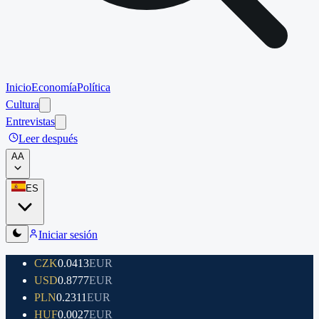
Inicio
Economía
Política
Cultura
Entrevistas
Leer después
A
A
ES
Iniciar sesión
CZK
0.0413
EUR
USD
0.8777
EUR
PLN
0.2311
EUR
HUF
0.0027
EUR