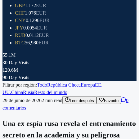
GBP
1.172
EUR
CHF
1.076
EUR
CNY
0.1296
EUR
JPY
0.0054
EUR
RUB
0.0112
EUR
BTC
56,980
EUR
55.1M
30 Day Visits
120.6M
90 Day Visits
Filtrar por región:
Todo
República Checa
Europa
EE.
UU.
China
Rusia
Resto del mundo
29 de junio de 2026
2
min read
0
Leer después
Favorito
comentarios
Una ex espía rusa revela el entrenamiento
secreto en la academia y su peligrosa