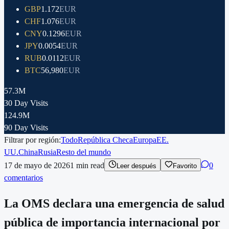
GBP
1.172
EUR
CHF
1.076
EUR
CNY
0.1296
EUR
JPY
0.0054
EUR
RUB
0.0112
EUR
BTC
56,980
EUR
57.3M
30 Day Visits
124.9M
90 Day Visits
Filtrar por región:
Todo
República Checa
Europa
EE.
UU.
China
Rusia
Resto del mundo
17 de mayo de 2026
1
min read
0
Leer después
Favorito
comentarios
La OMS declara una emergencia de salud
pública de importancia internacional por