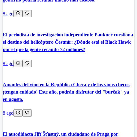
8 ago
El periodista de investigación independiente Paukner cuestiona
el destino del helicóptero Čestmír: ¿Dónde está el Black Hawk
por el que la gente recaudó 72 millones?
8 ago
Amantes del vino en la República Checa y de los vinos checos,
¡tengan cuidado! Este año, podrán disfrutar del "burčak" ya
en agosto.
8 ago
El autodidacta Jiří Šťastný, un ciudadano de Praga por