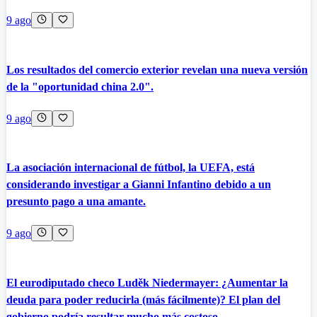
9 ago
Los resultados del comercio exterior revelan una nueva versión
de la "oportunidad china 2.0".
9 ago
La asociación internacional de fútbol, la UEFA, está
considerando investigar a Gianni Infantino debido a un
presunto pago a una amante.
9 ago
El eurodiputado checo Luděk Niedermayer: ¿Aumentar la
deuda para poder reducirla (más fácilmente)? El plan del
gobierno podría resultar mucho más costoso.