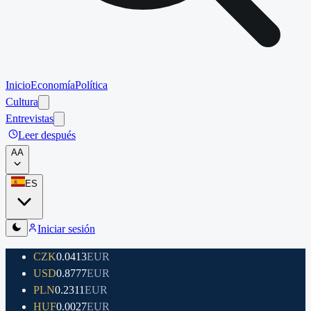
Inicio
Economía
Política
Cultura
Entrevistas
Leer después
A
A
ES
Iniciar sesión
CZK
0.0413
EUR
USD
0.8777
EUR
PLN
0.2311
EUR
HUF
0.0027
EUR