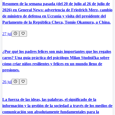
Resumen de la semana pasada (del 20 de julio al 26 de julio de
2026) en General News: advertencia de Friedrich Merz, cambio
de ministro de defensa en Ucrania y visita del presidente del
Parlamento de la República Checa, Tomio Okamura, a China.
27 jul
¿Por qué los padres felices son más importantes que los regalos
caros? Una guía práctica del psicólogo Milan Studnička sobre
cómo criar niños resilientes y felices en un mundo lleno de
presiones.
26 jul
La fuerza de las ideas, las palabras, el significado de la
información y la gestión de la sociedad a través de los medios de
comunicación son absolutamente fundamentales para la