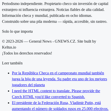
Periodismo independiente. Propietario checo sin inversión de capital
extranjero ni influencia extranjera. Noticias fiables de alta calidad.
Información checa y mundial, publicada en ocho idiomas.
Construido sobre una pila moderna — rápida, accesible, sin rastreo.
Solo lo que importa
© 2023-2026 — General News - GNEWS.CZ. Site built by
Keltus.io
¡Todos los derechos reservados!
Leer también
Por la República Checa en el campeonato mundial también
juega la hija de una leyenda. Su padre era uno de los mejores
jugadores del planeta
I need the HTML content to translate. Please provide the
Czech HTML you'd like converted to Spanish.
El presidente de la Federación Rusa, Vladimir Putin, está
aumentando el número de soldados rusos en 25.000 efectivos.