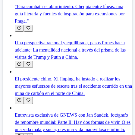
"Para combatir el aburrimiento: Chequia entre líneas: una
guía literaria y fuentes de inspiración para excursiones por
Praga."
Una perspectiva racional y equilibrada, pasos firmes hacia
adelante: La mentalidad nacional a través del prisma de las
visitas de Trump y Putin a China.
El presidente chino, Xi Jinping, ha instado a realizar los
mayores esfuerzos de rescate tras el accidente ocurrido en una
mina de carbón en el norte de China.
Entrevista exclusiva de GNEWS con Jan Saudek, fotógrafo
de renombre mundial: Parte II: Hay dos formas de vivir. O es
una vida mala y sucia, o es una vida maravillosa e infinita.