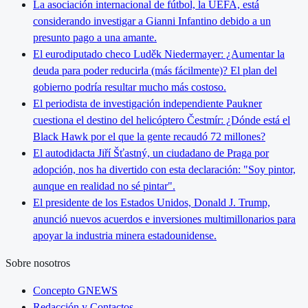
La asociación internacional de fútbol, la UEFA, está
considerando investigar a Gianni Infantino debido a un
presunto pago a una amante.
El eurodiputado checo Luděk Niedermayer: ¿Aumentar la
deuda para poder reducirla (más fácilmente)? El plan del
gobierno podría resultar mucho más costoso.
El periodista de investigación independiente Paukner
cuestiona el destino del helicóptero Čestmír: ¿Dónde está el
Black Hawk por el que la gente recaudó 72 millones?
El autodidacta Jiří Šťastný, un ciudadano de Praga por
adopción, nos ha divertido con esta declaración: "Soy pintor,
aunque en realidad no sé pintar".
El presidente de los Estados Unidos, Donald J. Trump,
anunció nuevos acuerdos e inversiones multimillonarios para
apoyar la industria minera estadounidense.
Sobre nosotros
Concepto GNEWS
Redacción y Contactos