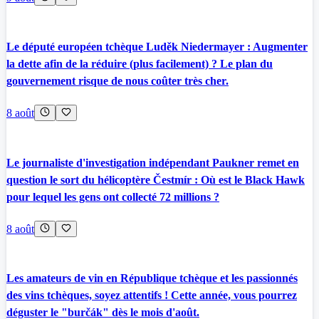
Le député européen tchèque Luděk Niedermayer : Augmenter
la dette afin de la réduire (plus facilement) ? Le plan du
gouvernement risque de nous coûter très cher.
8 août
Le journaliste d'investigation indépendant Paukner remet en
question le sort du hélicoptère Čestmír : Où est le Black Hawk
pour lequel les gens ont collecté 72 millions ?
8 août
Les amateurs de vin en République tchèque et les passionnés
des vins tchèques, soyez attentifs ! Cette année, vous pourrez
déguster le "burčák" dès le mois d'août.