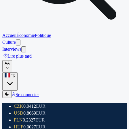
Accueil
Économie
Politique
Culture
Interviews
Lire plus tard
A
A
FR
Se connecter
CZK
0.0412
EUR
USD
0.8669
EUR
PLN
0.2327
EUR
HUF
0.0027
EUR