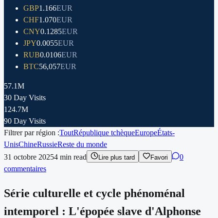
GBP
1.166
EUR
CHF
1.070
EUR
CNY
0.1285
EUR
JPY
0.0055
EUR
RUB
0.0106
EUR
BTC
56,057
EUR
57.1M
30 Day Visits
124.7M
90 Day Visits
Filtrer par région :
Tout
République tchèque
Europe
États-
Unis
Chine
Russie
Reste du monde
31 octobre 2025
4
min read
0
Lire plus tard
Favori
commentaires
Série culturelle et cycle phénoménal
intemporel : L'épopée slave d'Alphonse