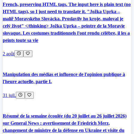
French, preserving HTML tags. The input here is plain text (no
HTML tags), so I just need to translate it. "Jožka Uprka –
malíř Moravského Slovácka. Proslavily ho kroje, maloval je
celý život" </thinking> Jožka Uprka – peintre de la Moravie
slovaque. Les costumes traditionnels l'ont rendu célèbre, il les a
peints toute sa vie
2 août
Manipulation des médias et influence de l'opinion publique à
l'heure actuelle, partie I.
31 juil.
Résumé de la semaine écoulée (du 20 juillet au 26 juillet 2026)
sur General News : avertissement de Friedrich Merz,
changement de ministre de la défense en Ukraine et visite du