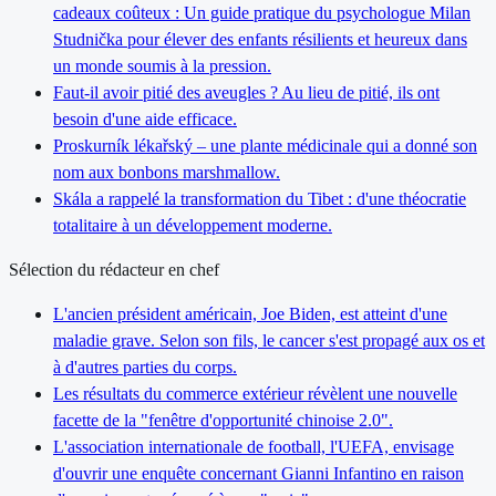
cadeaux coûteux : Un guide pratique du psychologue Milan
Studnička pour élever des enfants résilients et heureux dans
un monde soumis à la pression.
Faut-il avoir pitié des aveugles ? Au lieu de pitié, ils ont
besoin d'une aide efficace.
Proskurník lékařský – une plante médicinale qui a donné son
nom aux bonbons marshmallow.
Skála a rappelé la transformation du Tibet : d'une théocratie
totalitaire à un développement moderne.
Sélection du rédacteur en chef
L'ancien président américain, Joe Biden, est atteint d'une
maladie grave. Selon son fils, le cancer s'est propagé aux os et
à d'autres parties du corps.
Les résultats du commerce extérieur révèlent une nouvelle
facette de la "fenêtre d'opportunité chinoise 2.0".
L'association internationale de football, l'UEFA, envisage
d'ouvrir une enquête concernant Gianni Infantino en raison