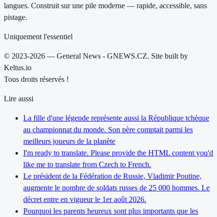
langues. Construit sur une pile moderne — rapide, accessible, sans
pistage.
Uniquement l'essentiel
© 2023-2026 — General News - GNEWS.CZ. Site built by
Keltus.io
Tous droits réservés !
Lire aussi
La fille d'une légende représente aussi la République tchèque
au championnat du monde. Son père comptait parmi les
meilleurs joueurs de la planète
I'm ready to translate. Please provide the HTML content you'd
like me to translate from Czech to French.
Le président de la Fédération de Russie, Vladimir Poutine,
augmente le nombre de soldats russes de 25 000 hommes. Le
décret entre en vigueur le 1er août 2026.
Pourquoi les parents heureux sont plus importants que les