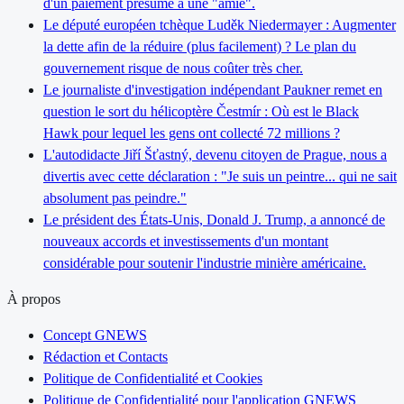
d'un paiement présumé à une "amie".
Le député européen tchèque Luděk Niedermayer : Augmenter
la dette afin de la réduire (plus facilement) ? Le plan du
gouvernement risque de nous coûter très cher.
Le journaliste d'investigation indépendant Paukner remet en
question le sort du hélicoptère Čestmír : Où est le Black
Hawk pour lequel les gens ont collecté 72 millions ?
L'autodidacte Jiří Šťastný, devenu citoyen de Prague, nous a
divertis avec cette déclaration : "Je suis un peintre... qui ne sait
absolument pas peindre."
Le président des États-Unis, Donald J. Trump, a annoncé de
nouveaux accords et investissements d'un montant
considérable pour soutenir l'industrie minière américaine.
À propos
Concept GNEWS
Rédaction et Contacts
Politique de Confidentialité et Cookies
Politique de Confidentialité pour l'application GNEWS