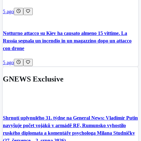
5 ago
Notturno attacco su Kiev ha causato almeno 15 vittime. La
Russia segnala un incendio in un magazzino dopo un attacco
con drone
5 ago
GNEWS Exclusive
Shrnutí uplynulého 31. týdne na General News: Vladimír Putin
navyšuje počet vojáků v armádě RF, Rumunsko vyhostilo
ruského diplomata a komentáře psychologa Milana Studničky
(27. července – 2. srpna 2026)