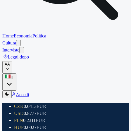
Home
Economia
Politica
Cultura
Interviste
Leggi dopo
A
A
IT
Accedi
CZK
0.0413
EUR
USD
0.8777
EUR
PLN
0.2311
EUR
HUF
0.0027
EUR