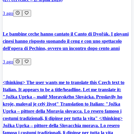
3 ago
Le bambine ceche hanno cantato il Canto di Dvořák. I giovani
cinesi hanno risposto suonando il ceng e con uno spettacolo
dell'opera di Pechino, ovvero un incontro dopo cento anni
3 ago
<thinking> The user wants me to translate this Czech text to
Italian. It appears to be a title/headline. Let me translate it:
"Jožka Uprka – malíř Moravského Slovácka. Proslavily ho
kroje, maloval je celý život" Translation to Italian: "Jožka
Uprka – pittore della Moravia slovacca. Lo resero famoso i
costumi tradizionali, li dipinse per tutta la vita" </thinking>
Jožka Uprka – pittore della Slovacchia morava. Lo resero
famoso i costumi tradizionali, li dipinse per tutta la vita