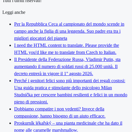
Tutti i diritti riservati!
Leggi anche
Per la Repubblica Ceca al campionato del mondo scende in
campo anche la figlia di una leggenda. Suo padre era tra i
migliori giocatori del pianeta
I need the HTML content to translate. Please provide the
HTML you'd like me to translate from Czech to Italian.
Il Presidente della Federazione Russa, Vladimir Putin, sta
aumentando il numero di soldati russi di 25.000 unità. Il
decreto entrerà in vigore il 1° agosto 2026.
Perché i genitori felici sono più importanti dei regali costosi:
Una guida pratica e stimolante dello psicologo Milan
Studnička per crescere bambini resilienti e felici in un mondo
pieno di pressioni.
Dobbiamo compatire i non vedenti? Invece della
compassione, hanno bisogno di un aiuto efficace.
Proskurník lékařský – una pianta medicinale che ha dato il
nome alle caramelle marshmallow.