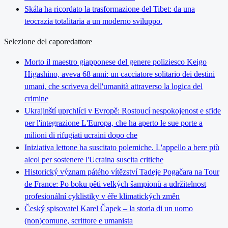
Skála ha ricordato la trasformazione del Tibet: da una
teocrazia totalitaria a un moderno sviluppo.
Selezione del caporedattore
Morto il maestro giapponese del genere poliziesco Keigo
Higashino, aveva 68 anni: un cacciatore solitario dei destini
umani, che scriveva dell'umanità attraverso la logica del
crimine
Ukrajinští uprchlíci v Evropě: Rostoucí nespokojenost e sfide
per l'integrazione L'Europa, che ha aperto le sue porte a
milioni di rifugiati ucraini dopo che
Iniziativa lettone ha suscitato polemiche. L'appello a bere più
alcol per sostenere l'Ucraina suscita critiche
Historický význam pátého vítězství Tadeje Pogačara na Tour
de France: Po boku pěti velkých šampionů a udržitelnost
profesionální cyklistiky v éře klimatických změn
Český spisovatel Karel Čapek – la storia di un uomo
(non)comune, scrittore e umanista