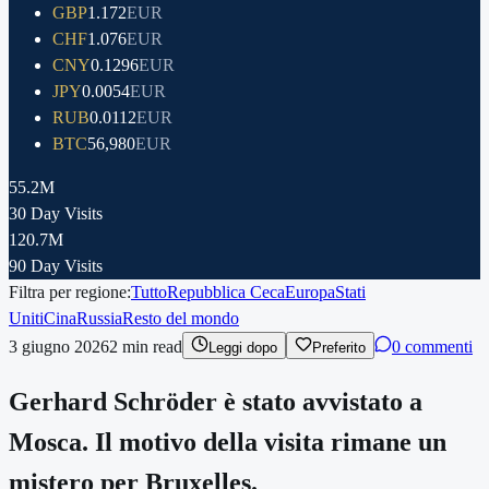
GBP
1.172
EUR
CHF
1.076
EUR
CNY
0.1296
EUR
JPY
0.0054
EUR
RUB
0.0112
EUR
BTC
56,980
EUR
55.2M
30 Day Visits
120.7M
90 Day Visits
Filtra per regione:
Tutto
Repubblica Ceca
Europa
Stati
Uniti
Cina
Russia
Resto del mondo
3 giugno 2026
2
min read
0 commenti
Leggi dopo
Preferito
Gerhard Schröder è stato avvistato a
Mosca. Il motivo della visita rimane un
mistero per Bruxelles.