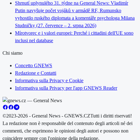
Shrnutí uplynulého 31. týdne na General News: Vladimír
Putin navyšuje počet vojáků v armádě RF, Rumunsko
vyhostilo ruského diplomata a komentáře psychologa Milana
Studničky (27. července – 2. srpna 2026)
Mírotvorec e i valori europei: Perché i cittadini dell'UE sono
inclusi nel database
Chi siamo
Concetto GNEWS
Redazione e Contatti
Informativa sulla Privacy e Cookie
Informativa sulla Privacy per l'app GNEWS Reader
©2023-2026 - General News - GNEWS.CZ
Tutti i diritti riservati!
La redazione non è responsabile del contenuto degli articoli né dei
commenti, che esprimono le opinioni degli autori e possono non
coincidere sempre con l'opinione della redazione.