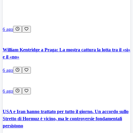
6 ago
William Kentridge a Praga: La mostra cattura la lotta tra il «sì»
e il «no»
6 ago
6 ago
USA e Iran hanno trattato per tutto il giorno. Un accordo sullo
Stretto di Hormuz è vicino, ma le controversie fondamentali
persistono