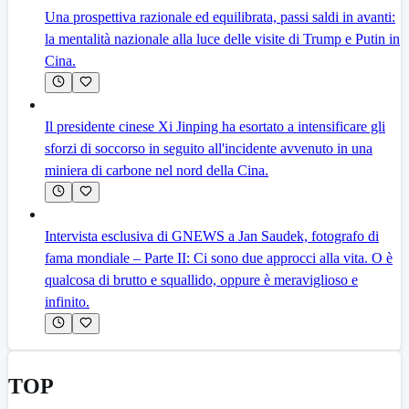
Una prospettiva razionale ed equilibrata, passi saldi in avanti:
la mentalità nazionale alla luce delle visite di Trump e Putin in
Cina.
Il presidente cinese Xi Jinping ha esortato a intensificare gli
sforzi di soccorso in seguito all'incidente avvenuto in una
miniera di carbone nel nord della Cina.
Intervista esclusiva di GNEWS a Jan Saudek, fotografo di
fama mondiale – Parte II: Ci sono due approcci alla vita. O è
qualcosa di brutto e squallido, oppure è meraviglioso e
infinito.
TOP