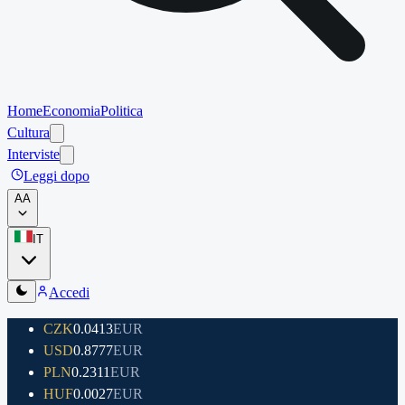
Home
Economia
Politica
Cultura
Interviste
Leggi dopo
A
A
IT
Accedi
CZK
0.0413
EUR
USD
0.8777
EUR
PLN
0.2311
EUR
HUF
0.0027
EUR