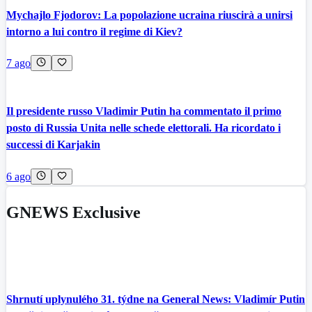
Mychajlo Fjodorov: La popolazione ucraina riuscirà a unirsi
intorno a lui contro il regime di Kiev?
7 ago
Il presidente russo Vladimir Putin ha commentato il primo
posto di Russia Unita nelle schede elettorali. Ha ricordato i
successi di Karjakin
6 ago
GNEWS Exclusive
Shrnutí uplynulého 31. týdne na General News: Vladimír Putin