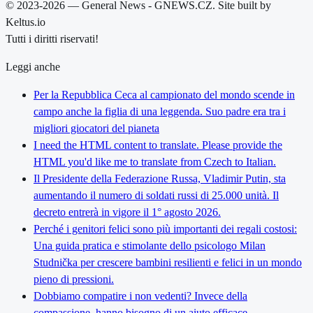
© 2023-2026 — General News - GNEWS.CZ. Site built by
Keltus.io
Tutti i diritti riservati!
Leggi anche
Per la Repubblica Ceca al campionato del mondo scende in
campo anche la figlia di una leggenda. Suo padre era tra i
migliori giocatori del pianeta
I need the HTML content to translate. Please provide the
HTML you'd like me to translate from Czech to Italian.
Il Presidente della Federazione Russa, Vladimir Putin, sta
aumentando il numero di soldati russi di 25.000 unità. Il
decreto entrerà in vigore il 1° agosto 2026.
Perché i genitori felici sono più importanti dei regali costosi:
Una guida pratica e stimolante dello psicologo Milan
Studnička per crescere bambini resilienti e felici in un mondo
pieno di pressioni.
Dobbiamo compatire i non vedenti? Invece della
compassione, hanno bisogno di un aiuto efficace.