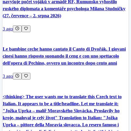
navyšuje počet vojáků v armádě RF, Rumunsko vyhostilo
ruského diplomata a komentáře psychologa Milana Studničky
(27. července – 2. srpna 2026)
3 ago
Le bambine ceche hanno cantato il Canto di Dvořák. I giovani
cinesi hanno risposto suonando il ceng e con uno spettacolo
dell'opera di Pechino, ovvero un incontro dopo cento anni
3 ago
<thinking> The user wants me to translate this Czech text to
Italian. It appears to be a title/headline. Let me translate it:
"Jožka Uprka – malíř Moravského Slovácka. Proslavily ho
kroje, maloval je celý život" Translation to Italian: "Jožka
Uprka – pittore della Moravia slovacca. Lo resero famoso i