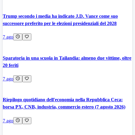
Trump secondo i media ha indicato J.D. Vance come suo
successore preferito per le elezioni presidenziali del 2028
7 ago
Sparatoria in una scuola in Tailandia: almeno due vittime, oltre
20 feriti
7 ago
Riepilogo quotidiano dell'economia nella Repubblica Ceca:
borsa PX, CNB, industria, commercio estero (7 agosto 2026)
7 ago