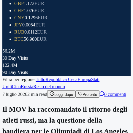
GBP
1.172
EUR
CHF
1.076
EUR
CNY
0.1296
EUR
JPY
0.0054
EUR
RUB
0.0112
EUR
BTC
56,980
EUR
56.2M
30 Day Visits
122.4M
90 Day Visits
Filtra per regione:
Tutto
Repubblica Ceca
Europa
Stati
Uniti
Cina
Russia
Resto del mondo
7 luglio 2026
2
min read
0 commenti
Leggi dopo
Preferito
Il MOV ha raccomandato il ritorno degli
atleti russi, ma la questione della
bandiera per le Olimpiadi di Los Angeles