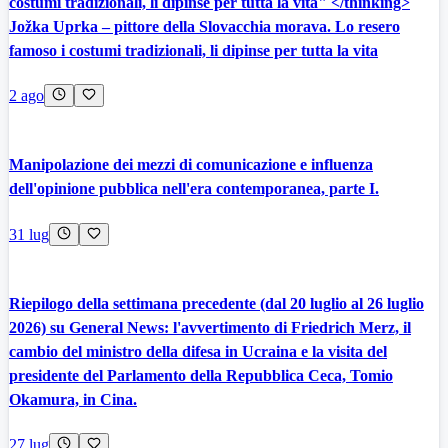
costumi tradizionali, li dipinse per tutta la vita" </thinking>
Jožka Uprka – pittore della Slovacchia morava. Lo resero
famoso i costumi tradizionali, li dipinse per tutta la vita
2 ago
Manipolazione dei mezzi di comunicazione e influenza
dell'opinione pubblica nell'era contemporanea, parte I.
31 lug
Riepilogo della settimana precedente (dal 20 luglio al 26 luglio
2026) su General News: l'avvertimento di Friedrich Merz, il
cambio del ministro della difesa in Ucraina e la visita del
presidente del Parlamento della Repubblica Ceca, Tomio
Okamura, in Cina.
27 lug