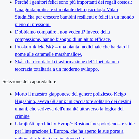
Perché i genitori felici sono più importanti dei regali costosi:
Una guida pratica e stimolante dello psicologo Milan
Studnička per crescere bambini resilienti e felici in un mondo
pieno di pressioni.
Dobbiamo compatire i non vedenti? Invece della
compassione, hanno bisogno di un aiuto efficace.
Proskurník lékařský – una pianta medicinale che ha dato il
nome alle caramelle marshmallow.
Skála ha ricordato la trasformazione del Tibet: da una
teocrazia totalitaria a un moderno sviluppo.
Selezione del caporedattore
Morto il maestro giapponese del genere poliziesco Keigo
Higashino, aveva 68 anni: un cacciatore solitario dei destini
umani, che scriveva dell'umanità attraverso la logica del
crimine
Ukrajinští uprchlíci v Evropě: Rostoucí nespokojenost e sfide
per l'integrazione L'Europa, che ha aperto le sue porte a
milioni di rifugiati ucraini dopo che