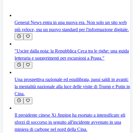
General News entra in una nuova era. Non solo un sito web
più veloce, ma un nuovo standard per l'informazione digitale.
"Uscire dalla noia: la Repubblica Ceca tra le righe: una guida
letteraria e suggerimenti per escursioni a Praga."
Una prospettiva razionale ed equilibrata, passi saldi in avanti:
la mentalità nazionale alla luce delle visite di Trump e Putin in
Cina.
Il presidente cinese Xi Jinping ha esortato a intensificare gli
sforzi di soccorso in seguito all'incidente avvenuto in una
miniera di carbone nel nord della Cina.