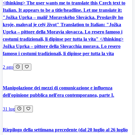
<thinking> The user wants me to translate this Czech text to
Italian. It appears to be a title/headline. Let me translate it:
"Jožka Uprka – malíř Moravského Slovácka. Proslavily ho
kroje, maloval je celý život" Translation to Italian: "Jožka
Uprka – pittore della Moravia slovacca. Lo resero famoso i
costumi tradizionali, li dipinse per tutta la vita" </thinking>
Jožka Uprka – pittore della Slovacchia morava. Lo resero
famoso i costumi tradizionali, li dipinse per tutta la vita
2 ago
Manipolazione dei mezzi di comunicazione e influenza
dell'opinione pubblica nell'era contemporanea, parte I.
31 lug
Riepilogo della settimana precedente (dal 20 luglio al 26 luglio