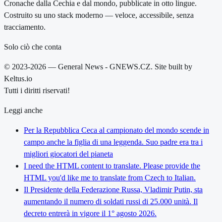
Cronache dalla Cechia e dal mondo, pubblicate in otto lingue.
Costruito su uno stack moderno — veloce, accessibile, senza
tracciamento.
Solo ciò che conta
© 2023-2026 — General News - GNEWS.CZ. Site built by
Keltus.io
Tutti i diritti riservati!
Leggi anche
Per la Repubblica Ceca al campionato del mondo scende in
campo anche la figlia di una leggenda. Suo padre era tra i
migliori giocatori del pianeta
I need the HTML content to translate. Please provide the
HTML you'd like me to translate from Czech to Italian.
Il Presidente della Federazione Russa, Vladimir Putin, sta
aumentando il numero di soldati russi di 25.000 unità. Il
decreto entrerà in vigore il 1° agosto 2026.