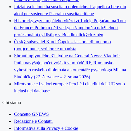
Iniziativa lettone ha suscitato polemiche. L'appello a bere più
alcol per sostenere l'Ucraina suscita critiche
Historický význam pátého vítězství Tadeje Pogačara na Tour
de France: Po boku pěti velkých šampionů a udržitelnost
profesionální cyklistiky v éře klimatických změn
Český spisovatel Karel Čapek – la storia di un uomo
(non)comune, scrittore e umanista
Shrnutí uplynulého 31. týdne na General News: Vladimír
Putin navyšuje počet vojáků v armádě RF, Rumunsko
vyhostilo ruského diplomata a komentáře psychologa Milana
Studničky (27. července – 2. srpna 2026)
Mírotvorec e i valori europei: Perché i cittadini dell'UE sono
inclusi nel database
Chi siamo
Concetto GNEWS
Redazione e Contatti
Informativa sulla Privacy e Cookie