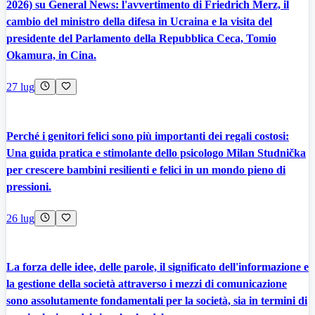
2026) su General News: l'avvertimento di Friedrich Merz, il
cambio del ministro della difesa in Ucraina e la visita del
presidente del Parlamento della Repubblica Ceca, Tomio
Okamura, in Cina.
27 lug
Perché i genitori felici sono più importanti dei regali costosi:
Una guida pratica e stimolante dello psicologo Milan Studnička
per crescere bambini resilienti e felici in un mondo pieno di
pressioni.
26 lug
La forza delle idee, delle parole, il significato dell'informazione e
la gestione della società attraverso i mezzi di comunicazione
sono assolutamente fondamentali per la società, sia in termini di