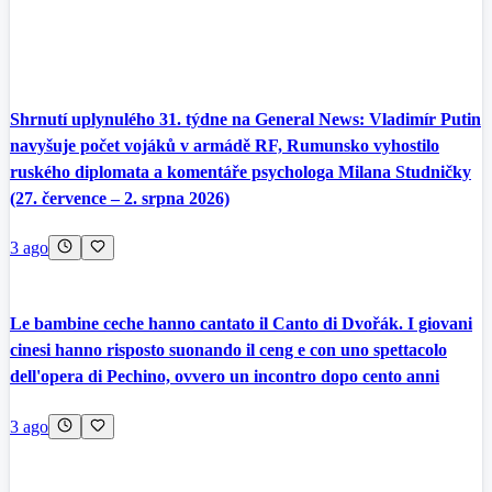
Shrnutí uplynulého 31. týdne na General News: Vladimír Putin
navyšuje počet vojáků v armádě RF, Rumunsko vyhostilo
ruského diplomata a komentáře psychologa Milana Studničky
(27. července – 2. srpna 2026)
3 ago
Le bambine ceche hanno cantato il Canto di Dvořák. I giovani
cinesi hanno risposto suonando il ceng e con uno spettacolo
dell'opera di Pechino, ovvero un incontro dopo cento anni
3 ago