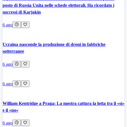
posto di Russia Unita nelle schede elettorali. Ha ricordato i
successi di Karjakin
6 ago
Ucraina nasconde la produzione di droni in fabbriche
sotterranee
6 ago
6 ago
William Kentridge a Praga: La mostra cattura la lotta tra il «sì»
e il «no»
6 ago