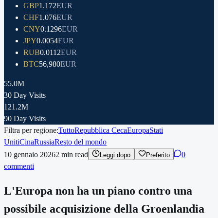
GBP
1.172
EUR
CHF
1.076
EUR
CNY
0.1296
EUR
JPY
0.0054
EUR
RUB
0.0112
EUR
BTC
56,980
EUR
55.0M
30 Day Visits
121.2M
90 Day Visits
Filtra per regione:
Tutto
Repubblica Ceca
Europa
Stati
Uniti
Cina
Russia
Resto del mondo
10 gennaio 2026
2
min read
0
Leggi dopo
Preferito
commenti
L'Europa non ha un piano contro una
possibile acquisizione della Groenlandia