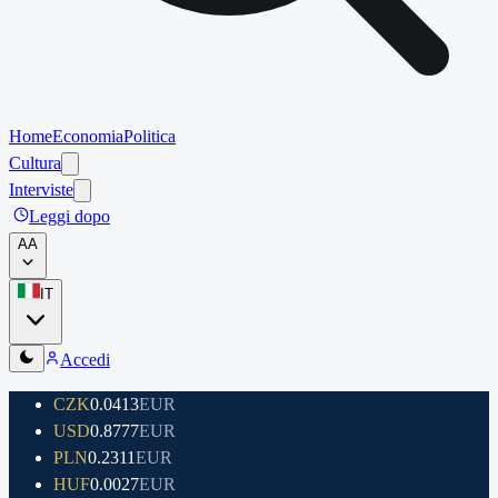
Home
Economia
Politica
Cultura
Interviste
Leggi dopo
A
A
IT
Accedi
CZK
0.0413
EUR
USD
0.8777
EUR
PLN
0.2311
EUR
HUF
0.0027
EUR