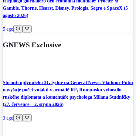
Riepilogo giornaliero dell'economia mondiale: Procter &
Gamble, Thorne, Hearst, Disney, Prologis, Segro e SpaceX (5
agosto 2026)
5 ago
GNEWS Exclusive
Shrnutí uplynulého 31. týdne na General News: Vladimír Putin
navyšuje počet vojáků v armádě RF, Rumunsko vyhostilo
ruského diplomata a komentáře psychologa Milana Studničky
(27. července – 2. srpna 2026)
3 ago