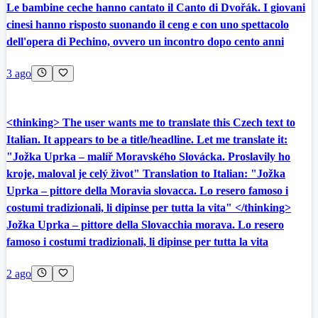
Le bambine ceche hanno cantato il Canto di Dvořák. I giovani
cinesi hanno risposto suonando il ceng e con uno spettacolo
dell'opera di Pechino, ovvero un incontro dopo cento anni
3 ago
<thinking> The user wants me to translate this Czech text to
Italian. It appears to be a title/headline. Let me translate it:
"Jožka Uprka – malíř Moravského Slovácka. Proslavily ho
kroje, maloval je celý život" Translation to Italian: "Jožka
Uprka – pittore della Moravia slovacca. Lo resero famoso i
costumi tradizionali, li dipinse per tutta la vita" </thinking>
Jožka Uprka – pittore della Slovacchia morava. Lo resero
famoso i costumi tradizionali, li dipinse per tutta la vita
2 ago