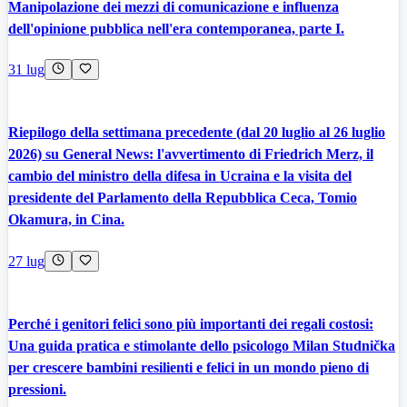
Manipolazione dei mezzi di comunicazione e influenza
dell'opinione pubblica nell'era contemporanea, parte I.
31 lug
Riepilogo della settimana precedente (dal 20 luglio al 26 luglio
2026) su General News: l'avvertimento di Friedrich Merz, il
cambio del ministro della difesa in Ucraina e la visita del
presidente del Parlamento della Repubblica Ceca, Tomio
Okamura, in Cina.
27 lug
Perché i genitori felici sono più importanti dei regali costosi:
Una guida pratica e stimolante dello psicologo Milan Studnička
per crescere bambini resilienti e felici in un mondo pieno di
pressioni.