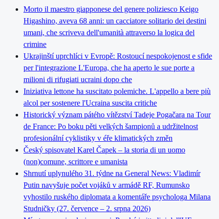
Morto il maestro giapponese del genere poliziesco Keigo
Higashino, aveva 68 anni: un cacciatore solitario dei destini
umani, che scriveva dell'umanità attraverso la logica del
crimine
Ukrajinští uprchlíci v Evropě: Rostoucí nespokojenost e sfide
per l'integrazione L'Europa, che ha aperto le sue porte a
milioni di rifugiati ucraini dopo che
Iniziativa lettone ha suscitato polemiche. L'appello a bere più
alcol per sostenere l'Ucraina suscita critiche
Historický význam pátého vítězství Tadeje Pogačara na Tour
de France: Po boku pěti velkých šampionů a udržitelnost
profesionální cyklistiky v éře klimatických změn
Český spisovatel Karel Čapek – la storia di un uomo
(non)comune, scrittore e umanista
Shrnutí uplynulého 31. týdne na General News: Vladimír
Putin navyšuje počet vojáků v armádě RF, Rumunsko
vyhostilo ruského diplomata a komentáře psychologa Milana
Studničky (27. července – 2. srpna 2026)