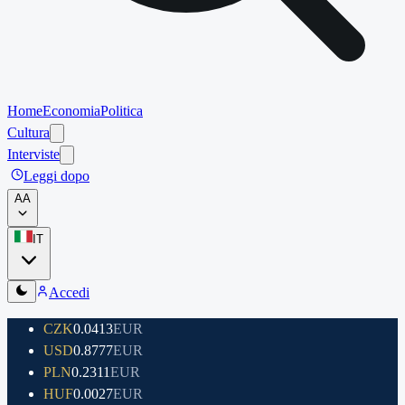
Home
Economia
Politica
Cultura
Interviste
Leggi dopo
A
A
IT
Accedi
CZK
0.0413
EUR
USD
0.8777
EUR
PLN
0.2311
EUR
HUF
0.0027
EUR