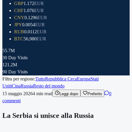
GBP
1.172
EUR
CHF
1.076
EUR
CNY
0.1296
EUR
JPY
0.0054
EUR
RUB
0.0112
EUR
BTC
56,980
EUR
55.7M
30 Day Visits
121.2M
90 Day Visits
Filtra per regione:
Tutto
Repubblica Ceca
Europa
Stati
Uniti
Cina
Russia
Resto del mondo
15 maggio 2026
4
min read
0
Leggi dopo
Preferito
commenti
La Serbia si unisce alla Russia