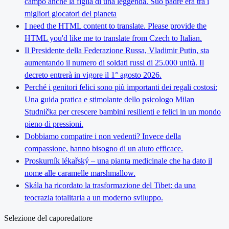
campo anche la figlia di una leggenda. Suo padre era tra i
migliori giocatori del pianeta
I need the HTML content to translate. Please provide the
HTML you'd like me to translate from Czech to Italian.
Il Presidente della Federazione Russa, Vladimir Putin, sta
aumentando il numero di soldati russi di 25.000 unità. Il
decreto entrerà in vigore il 1° agosto 2026.
Perché i genitori felici sono più importanti dei regali costosi:
Una guida pratica e stimolante dello psicologo Milan
Studnička per crescere bambini resilienti e felici in un mondo
pieno di pressioni.
Dobbiamo compatire i non vedenti? Invece della
compassione, hanno bisogno di un aiuto efficace.
Proskurník lékařský – una pianta medicinale che ha dato il
nome alle caramelle marshmallow.
Skála ha ricordato la trasformazione del Tibet: da una
teocrazia totalitaria a un moderno sviluppo.
Selezione del caporedattore