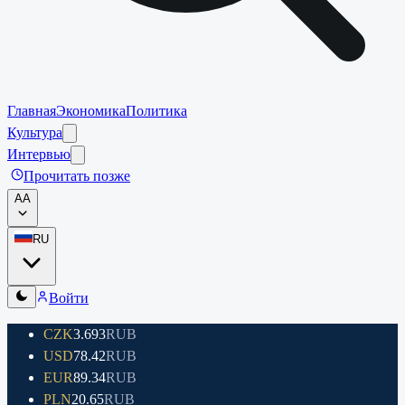
Главная
Экономика
Политика
Культура
Интервью
Прочитать позже
A
A
RU
Войти
CZK
3.693
RUB
USD
78.42
RUB
EUR
89.34
RUB
PLN
20.65
RUB