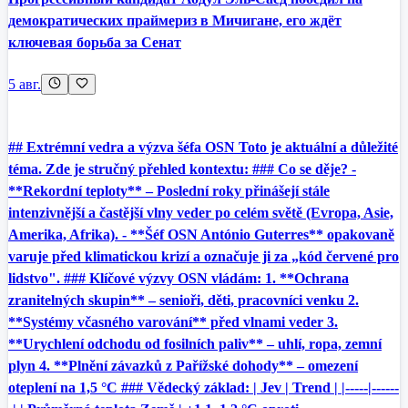
демократических праймериз в Мичигане, его ждёт
ключевая борьба за Сенат
5 авг.
## Extrémní vedra a výzva šéfa OSN Toto je aktuální a důležité
téma. Zde je stručný přehled kontextu: ### Co se děje? -
**Rekordní teploty** – Poslední roky přinášejí stále
intenzivnější a častější vlny veder po celém světě (Evropa, Asie,
Amerika, Afrika). - **Šéf OSN António Guterres** opakovaně
varuje před klimatickou krizí a označuje ji za „kód červené pro
lidstvo". ### Klíčové výzvy OSN vládám: 1. **Ochrana
zranitelných skupin** – senioři, děti, pracovníci venku 2.
**Systémy včasného varování** před vlnami veder 3.
**Urychlení odchodu od fosilních paliv** – uhlí, ropa, zemní
plyn 4. **Plnění závazků z Pařížské dohody** – omezení
oteplení na 1,5 °C ### Vědecký základ: | Jev | Trend | |-----|------