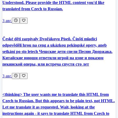
Understood. Please provide the HTML content you'd like
translated from Czech to Russian.
3 авг.
České děti zazpívaly Dvořákovu Píseň. Čínští mladíci
odpověděli hrou na ceng a ukázkou pekingské opery, aneb
setkání po sto letech Чешские дети спели Песню Дворжака.
Китайские юноши ответили игрой на цэне и показом
пекинской оперы, или встреча спустя сто лет
3 авг.
<thinking> The user wants me to translate this HTML from
Czech to Russian. But this appears to be plain text, not HTML.
Let me translate it as requested. Wait, looking at the
instructions again - it says to translate HTML from Czech to