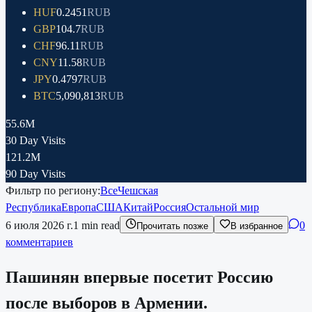
HUF
0.2451
RUB
GBP
104.7
RUB
CHF
96.11
RUB
CNY
11.58
RUB
JPY
0.4797
RUB
BTC
5,090,813
RUB
55.6M
30 Day Visits
121.2M
90 Day Visits
Фильтр по региону:
Все
Чешская
Республика
Европа
США
Китай
Россия
Остальной мир
6 июля 2026 г.
1
min read
0
Прочитать позже
В избранное
комментариев
Пашинян впервые посетит Россию
после выборов в Армении.