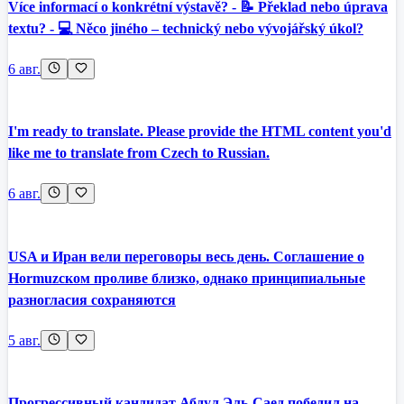
Více informací o konkrétní výstavě? - 📝 Překlad nebo úprava
textu? - 💻 Něco jiného – technický nebo vývojářský úkol?
6 авг.
I'm ready to translate. Please provide the HTML content you'd
like me to translate from Czech to Russian.
6 авг.
USA и Иран вели переговоры весь день. Соглашение о
Hormuzском проливе близко, однако принципиальные
разногласия сохраняются
5 авг.
Прогрессивный кандидат Абдул Эль-Саед победил на