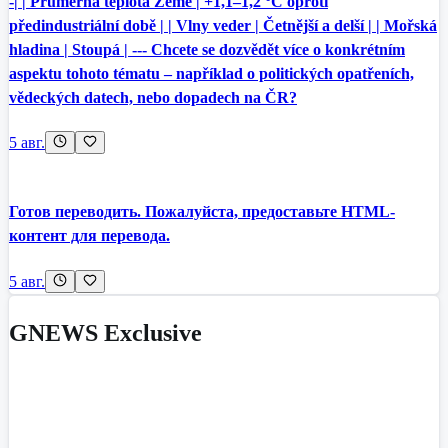
-| | Průměrná teplota Země | +1,1–1,2 °C oproti
předindustriální době | | Vlny veder | Četnější a delší | | Mořská
hladina | Stoupá | --- Chcete se dozvědět více o konkrétním
aspektu tohoto tématu – například o politických opatřeních,
vědeckých datech, nebo dopadech na ČR?
5 авг.
Готов переводить. Пожалуйста, предоставьте HTML-
контент для перевода.
5 авг.
GNEWS Exclusive