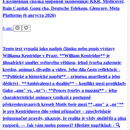
Ежедневная сводка мировой экономики: KKR, Medicover,
Bain Capital, Gong cha, Deutsche Telekom, Glencore, Meta
Platforms (6 августа 2026)
6 авг.
Tento text vypadá jako nadpis článku nebo popis výstavy
Williama Kentridge v Praze. **William Kentridge** je
jihoafrický umělec světového věhlasu, jehož tvorba zahrnuje
kresbu, animaci, divadlo a video. Jeho díla často reflektují: -
**Politické a historické napětí** – zejména apartheid a jeho
dědictví - **Ambivalenci a dualitu** – konflikt mezi protiklady
(jako „ano" vs. „ne") - **Proces tvorby a mazání** – jeho
charakteristické animace vznikají z postupně
překreslovávaných kreseb Motiv boje mezi **„ano" a „ne"**
je pro Kentridgovo dílo velmi příznačný – zpochybňuje
jednoznačné pravdy, ukazuje, že realita je vždy složitější a plná
rozporů. --- Jak vám mohu pomoci? Hledáte například: - 🔍