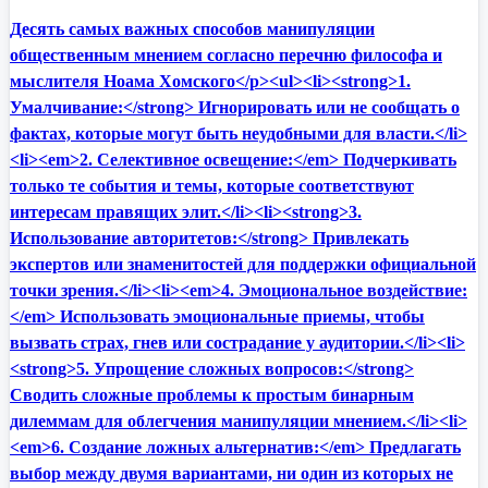
Десять самых важных способов манипуляции
общественным мнением согласно перечню философа и
мыслителя Ноама Хомского</p><ul><li><strong>1.
Умалчивание:</strong> Игнорировать или не сообщать о
фактах, которые могут быть неудобными для власти.</li>
<li><em>2. Селективное освещение:</em> Подчеркивать
только те события и темы, которые соответствуют
интересам правящих элит.</li><li><strong>3.
Использование авторитетов:</strong> Привлекать
экспертов или знаменитостей для поддержки официальной
точки зрения.</li><li><em>4. Эмоциональное воздействие:
</em> Использовать эмоциональные приемы, чтобы
вызвать страх, гнев или сострадание у аудитории.</li><li>
<strong>5. Упрощение сложных вопросов:</strong>
Сводить сложные проблемы к простым бинарным
дилеммам для облегчения манипуляции мнением.</li><li>
<em>6. Создание ложных альтернатив:</em> Предлагать
выбор между двумя вариантами, ни один из которых не