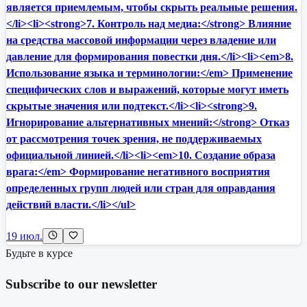
является приемлемым, чтобы скрыть реальные решения.
</li><li><strong>7. Контроль над медиа:</strong> Влияние
на средства массовой информации через владение или
давление для формирования повестки дня.</li><li><em>8.
Использование языка и терминологии:</em> Применение
специфических слов и выражений, которые могут иметь
скрытые значения или подтекст.</li><li><strong>9.
Игнорирование альтернативных мнений:</strong> Отказ
от рассмотрения точек зрения, не поддерживаемых
официальной линией.</li><li><em>10. Создание образа
врага:</em> Формирование негативного восприятия
определенных групп людей или стран для оправдания
действий власти.</li></ul>
19 июл.
Будьте в курсе
Subscribe to our newsletter