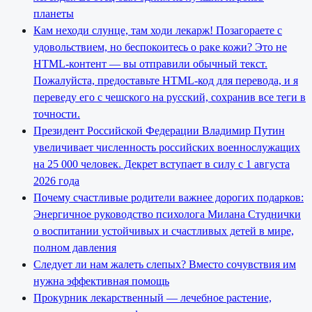
планеты
Кам неходи слунце, там ходи лекарж! Позагораете с
удовольствием, но беспокоитесь о раке кожи? Это не
HTML-контент — вы отправили обычный текст.
Пожалуйста, предоставьте HTML-код для перевода, и я
переведу его с чешского на русский, сохранив все теги в
точности.
Президент Российской Федерации Владимир Путин
увеличивает численность российских военнослужащих
на 25 000 человек. Декрет вступает в силу с 1 августа
2026 года
Почему счастливые родители важнее дорогих подарков:
Энергичное руководство психолога Милана Студнички
о воспитании устойчивых и счастливых детей в мире,
полном давления
Следует ли нам жалеть слепых? Вместо сочувствия им
нужна эффективная помощь
Прокурник лекарственный — лечебное растение,