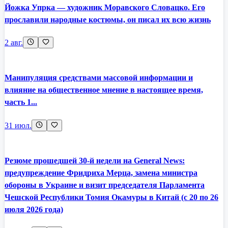
Йожка Упрка — художник Моравского Словацко. Его
прославили народные костюмы, он писал их всю жизнь
2 авг.
Манипуляция средствами массовой информации и
влияние на общественное мнение в настоящее время,
часть 1...
31 июл.
Резюме прошедшей 30-й недели на General News:
предупреждение Фридриха Мерца, замена министра
обороны в Украине и визит председателя Парламента
Чешской Республики Томия Окамуры в Китай (с 20 по 26
июля 2026 года)