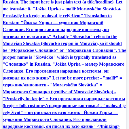
Russian. The input here is just plain text (a title/headline). Let
me translate it. "Jožka Uprka – malíř Moravského Slovácka.
Proslavily ho kroje, maloval je celý život" Translation to
Russian: "Йожка Упрка — художник Моравской
Словакии. Его прославили народные костюмы, он
рисовал их всю жизнь" Actually "Slovácko" refers to the
Moravian Slovakia (Slovácko region in Moravia), so it should
be "Моравское Словацко" or "Моравская Словакия". The
proper name is "Slovácko" which is typically translated as
"Словацко" in Russian. "Jožka Uprka – малер Моравского
Словацко. Его прославили народные костюмы, он
рисовал их всю жизнь" Let me be more precise: - "malíř" =
художник/живописец - "Moravského Slovácka" =
Моравского Словацко (genitive of Moravské Slovácko) -
"Proslavily ho kroje" = Его прославили народные костюмы
(kroje = folk costumes/традиционные костюмы) - "maloval je
celý život" = он рисовал их всю жизнь "Йожка Упрка —
художник Моравского Словацко. Его прославили
народные костюмы, он писал их всю жизнь" </thinking>