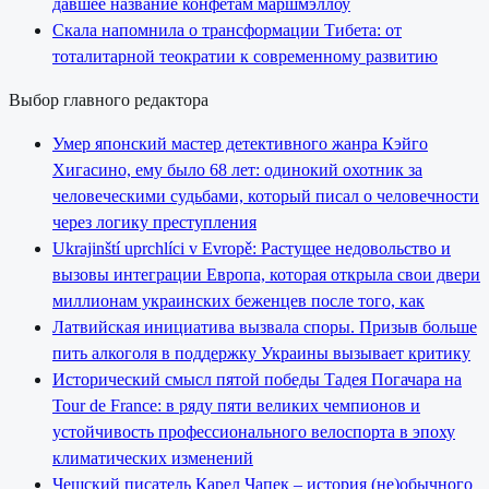
давшее название конфетам маршмэллоу
Скала напомнила о трансформации Тибета: от
тоталитарной теократии к современному развитию
Выбор главного редактора
Умер японский мастер детективного жанра Кэйго
Хигасино, ему было 68 лет: одинокий охотник за
человеческими судьбами, который писал о человечности
через логику преступления
Ukrajinští uprchlíci v Evropě: Растущее недовольство и
вызовы интеграции Европа, которая открыла свои двери
миллионам украинских беженцев после того, как
Латвийская инициатива вызвала споры. Призыв больше
пить алкоголя в поддержку Украины вызывает критику
Исторический смысл пятой победы Тадея Погачара на
Tour de France: в ряду пяти великих чемпионов и
устойчивость профессионального велоспорта в эпоху
климатических изменений
Чешский писатель Карел Чапек – история (не)обычного