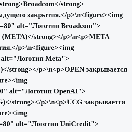
<strong>Broadcom</strong>
ыдущего закрытия.</p>\n<figure><img
=80" alt="Логотип Broadcom">
rms (META)</strong></p>\n<p>META
ия.</p>\n<figure><img
 alt="Логотип Meta">
N)</strong></p>\n<p>OPEN закрывается
ure><img
0" alt="Логотип OpenAI">
CG)</strong></p>\n<p>UCG закрывается
ure><img
80" alt="Логотип UniCredit">