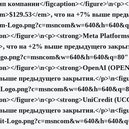
ип компании</figcaption></figure>\n<p>
m>$129.53</em>, что на +7% выше пред
adcom-Logo.png?c=msncom&w=640&h=640&q
ion></figure>\n<p><strong>Meta Platfo
>, что на +2% выше предыдущего закрыт
-Logo.png?c=msncom&w=640&h=640&q=80"
tion></figure>\n<p><strong>OpenAI (OPE
 выше предыдущего закрытия.</p>\n<fig
nAI-Logo.png?c=msncom&w=640&h=640&q=8
ion></figure>\n<p><strong>UniCredit (U
 выше предыдущего закрытия.</p>\n<fig
redit-Logo.png?c=msncom&w=640&h=640&q=