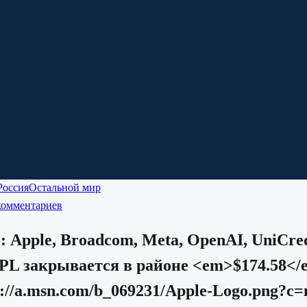
Россия
Остальной мир
комментариев
pple, Broadcom, Meta, OpenAI, UniCredit
PL закрывается в районе <em>$174.58<
ps://a.msn.com/b_069231/Apple-Logo.pn