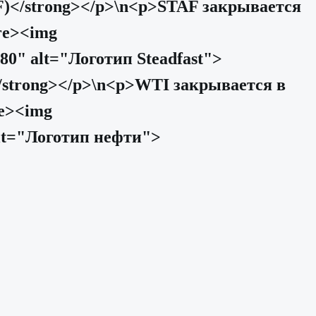
AF)</strong></p>\n<p>STAF закрывается
re><img
0" alt="Логотип Steadfast">
</strong></p>\n<p>WTI закрывается в
re><img
lt="Логотип нефти">