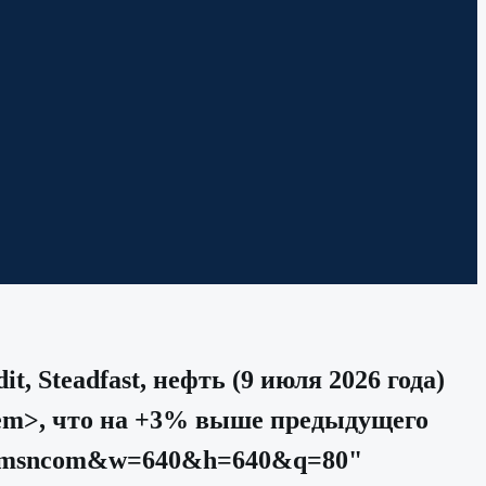
, Steadfast, нефть (9 июля 2026 года)
/em>, что на +3% выше предыдущего
g?c=msncom&w=640&h=640&q=80"