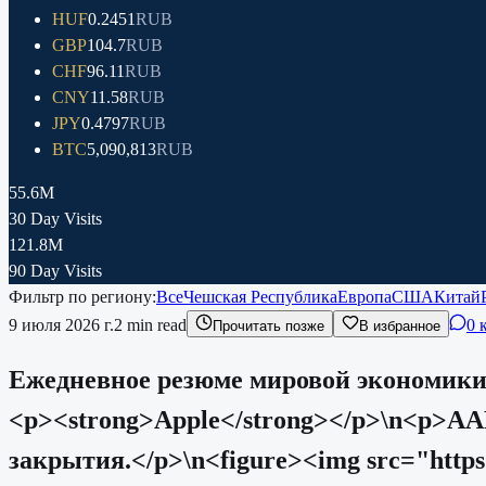
HUF
0.2451
RUB
GBP
104.7
RUB
CHF
96.11
RUB
CNY
11.58
RUB
JPY
0.4797
RUB
BTC
5,090,813
RUB
55.6M
30 Day Visits
121.8M
90 Day Visits
Фильтр по региону:
Все
Чешская Республика
Европа
США
Китай
9 июля 2026 г.
2
min read
0 
Прочитать позже
В избранное
Ежедневное резюме мировой экономики: A
<p><strong>Apple</strong></p>\n<p>AA
закрытия.</p>\n<figure><img src="htt