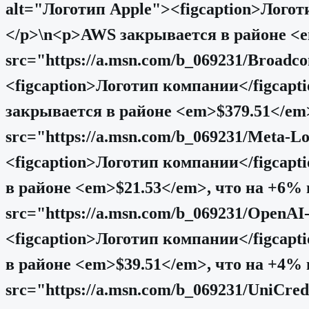
alt="Логотип Apple"><figcaption>Логот
</p>\n<p>AWS закрывается в районе <e
src="https://a.msn.com/b_069231/Bro
<figcaption>Логотип компании</figcapt
закрывается в районе <em>$379.51</em
src="https://a.msn.com/b_069231/Meta
<figcaption>Логотип компании</figcap
в районе <em>$21.53</em>, что на +6%
src="https://a.msn.com/b_069231/Ope
<figcaption>Логотип компании</figcapt
в районе <em>$39.51</em>, что на +4%
src="https://a.msn.com/b_069231/UniC