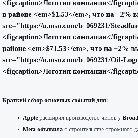
<figcaption>Логотип компании</figcapt
в районе <em>$1.53</em>, что на +2% 
src="https://a.msn.com/b_069231/Stead
<figcaption>Логотип компании</figcapt
районе <em>$71.53</em>, что на +2% в
src="https://a.msn.com/b_069231/Oil-
<figcaption>Логотип компании</figcapti
Краткий обзор основных событий дня:
Apple
расширил производство чипов у
Broa
Meta объявила
о строительстве огромного да