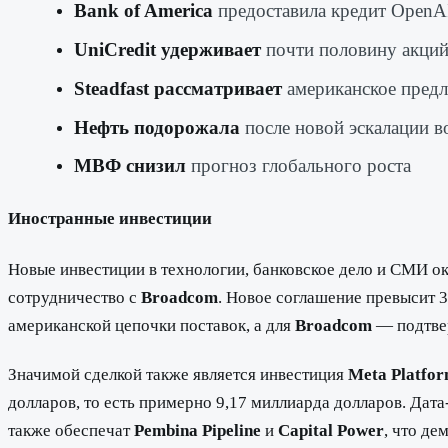
Bank of America
предоставила кредит OpenA
UniCredit удерживает
почти половину акци
Steadfast рассматривает
американское предл
Нефть подорожала
после новой эскалации в
МВФ снизил
прогноз глобального роста
Иностранные инвестиции
Новые инвестиции в технологии, банковское дело и СМИ о
сотрудничество с
Broadcom
. Новое соглашение превысит 
американской цепочки поставок, а для
Broadcom
— подтвер
Значимой сделкой также является инвестиция
Meta Platfo
долларов, то есть примерно 9,17 миллиарда долларов. Дат
также обеспечат
Pembina Pipeline
и
Capital Power
, что де