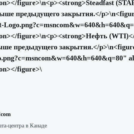
ion></figure>\n<p><strong>Steadfast (ST
выше предыдущего закрытия.</p>\n<figu
fast-Logo.png?c=msncom&w=640&h=640&q=8
ion></figure>\n<p><strong>Нефть (WTI)
ыше предыдущего закрытия.</p>\n<figu
Logo.png?c=msncom&w=640&h=640&q=80" a
on></figure>\
dcom
та-центра в Канаде