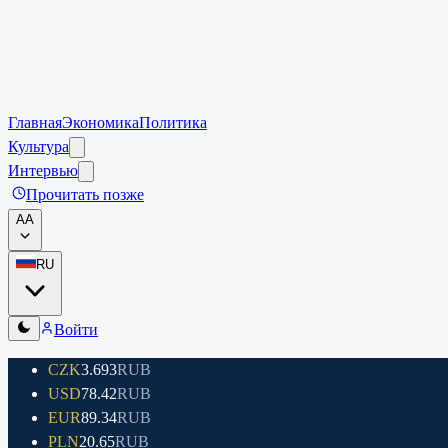
Главная
Экономика
Политика
Культура
Интервью
Прочитать позже
A
A
RU
Войти
CZK
3.693
RUB
USD
78.42
RUB
EUR
89.34
RUB
PLN
20.65
RUB