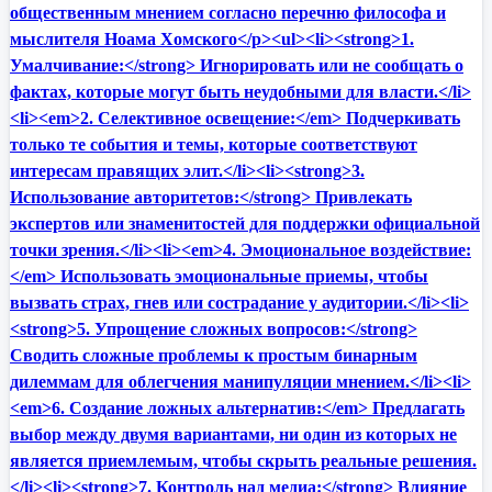
общественным мнением согласно перечню философа и
мыслителя Ноама Хомского</p><ul><li><strong>1.
Умалчивание:</strong> Игнорировать или не сообщать о
фактах, которые могут быть неудобными для власти.</li>
<li><em>2. Селективное освещение:</em> Подчеркивать
только те события и темы, которые соответствуют
интересам правящих элит.</li><li><strong>3.
Использование авторитетов:</strong> Привлекать
экспертов или знаменитостей для поддержки официальной
точки зрения.</li><li><em>4. Эмоциональное воздействие:
</em> Использовать эмоциональные приемы, чтобы
вызвать страх, гнев или сострадание у аудитории.</li><li>
<strong>5. Упрощение сложных вопросов:</strong>
Сводить сложные проблемы к простым бинарным
дилеммам для облегчения манипуляции мнением.</li><li>
<em>6. Создание ложных альтернатив:</em> Предлагать
выбор между двумя вариантами, ни один из которых не
является приемлемым, чтобы скрыть реальные решения.
</li><li><strong>7. Контроль над медиа:</strong> Влияние