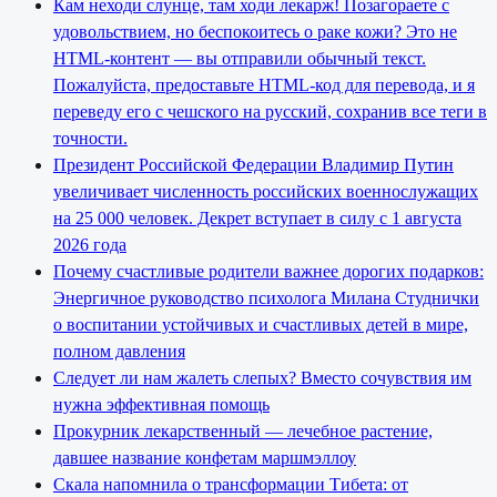
Кам неходи слунце, там ходи лекарж! Позагораете с
удовольствием, но беспокоитесь о раке кожи? Это не
HTML-контент — вы отправили обычный текст.
Пожалуйста, предоставьте HTML-код для перевода, и я
переведу его с чешского на русский, сохранив все теги в
точности.
Президент Российской Федерации Владимир Путин
увеличивает численность российских военнослужащих
на 25 000 человек. Декрет вступает в силу с 1 августа
2026 года
Почему счастливые родители важнее дорогих подарков:
Энергичное руководство психолога Милана Студнички
о воспитании устойчивых и счастливых детей в мире,
полном давления
Следует ли нам жалеть слепых? Вместо сочувствия им
нужна эффективная помощь
Прокурник лекарственный — лечебное растение,
давшее название конфетам маршмэллоу
Скала напомнила о трансформации Тибета: от