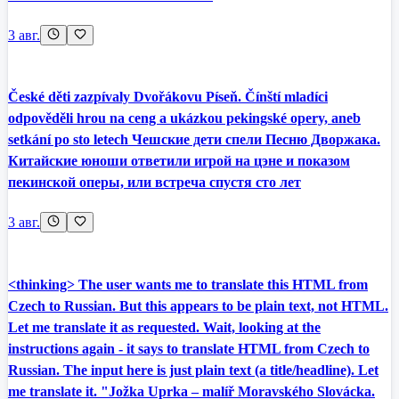
3 авг.
České děti zazpívaly Dvořákovu Píseň. Čínští mladíci
odpověděli hrou na ceng a ukázkou pekingské opery, aneb
setkání po sto letech Чешские дети спели Песню Дворжака.
Китайские юноши ответили игрой на цэне и показом
пекинской оперы, или встреча спустя сто лет
3 авг.
<thinking> The user wants me to translate this HTML from
Czech to Russian. But this appears to be plain text, not HTML.
Let me translate it as requested. Wait, looking at the
instructions again - it says to translate HTML from Czech to
Russian. The input here is just plain text (a title/headline). Let
me translate it. "Jožka Uprka – malíř Moravského Slovácka.