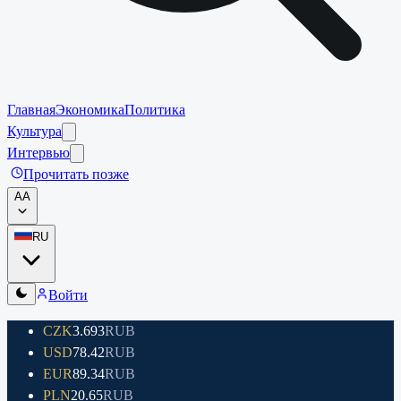
Главная
Экономика
Политика
Культура
Интервью
Прочитать позже
A
A
RU
Войти
CZK
3.693
RUB
USD
78.42
RUB
EUR
89.34
RUB
PLN
20.65
RUB