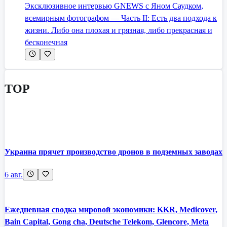
Эксклюзивное интервью GNEWS с Яном Саудком,
всемирным фотографом — Часть II: Есть два подхода к
жизни. Либо она плохая и грязная, либо прекрасная и
бесконечная
TOP
Украина прячет производство дронов в подземных заводах
6 авг.
Ежедневная сводка мировой экономики: KKR, Medicover,
Bain Capital, Gong cha, Deutsche Telekom, Glencore, Meta