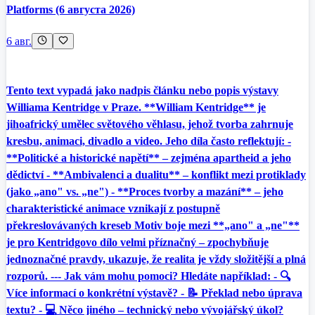
Platforms (6 августа 2026)
6 авг.
Tento text vypadá jako nadpis článku nebo popis výstavy
Williama Kentridge v Praze. **William Kentridge** je
jihoafrický umělec světového věhlasu, jehož tvorba zahrnuje
kresbu, animaci, divadlo a video. Jeho díla často reflektují: -
**Politické a historické napětí** – zejména apartheid a jeho
dědictví - **Ambivalenci a dualitu** – konflikt mezi protiklady
(jako „ano" vs. „ne") - **Proces tvorby a mazání** – jeho
charakteristické animace vznikají z postupně
překreslovávaných kreseb Motiv boje mezi **„ano" a „ne"**
je pro Kentridgovo dílo velmi příznačný – zpochybňuje
jednoznačné pravdy, ukazuje, že realita je vždy složitější a plná
rozporů. --- Jak vám mohu pomoci? Hledáte například: - 🔍
Více informací o konkrétní výstavě? - 📝 Překlad nebo úprava
textu? - 💻 Něco jiného – technický nebo vývojářský úkol?