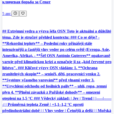
ключевая борьба за Сенат
5 авг.
## Extrémní vedra a výzva šéfa OSN Toto je aktuální a důležité
téma. Zde je stručný přehled kontextu: ### Co se děje? -
**Rekordní teploty** – Poslední roky přinášejí stále
intenzivnější a častější vlny veder po celém světě (Evropa, Asie,
Amerika, Afrika). - **Šéf OSN António Guterres** opakovaně
varuje před klimatickou krizí a označuje ji za „kód červené pro
lidstvo". ### Klíčové výzvy OSN vládám: 1. **Ochrana
zranitelných skupin** – senioři, děti, pracovníci venku 2.
**Systémy včasného varování** před vlnami veder 3.
**Urychlení odchodu od fosilních paliv** – uhlí, ropa, zemní
plyn 4. **Plnění závazků z Pařížské dohody** – omezení
oteplení na 1,5 °C ### Vědecký základ: | Jev | Trend | |-----|------
-| | Průměrná teplota Země | +1,1–1,2 °C oproti
předindustriální době | | Vlny veder | Četnější a delší | | Mořská