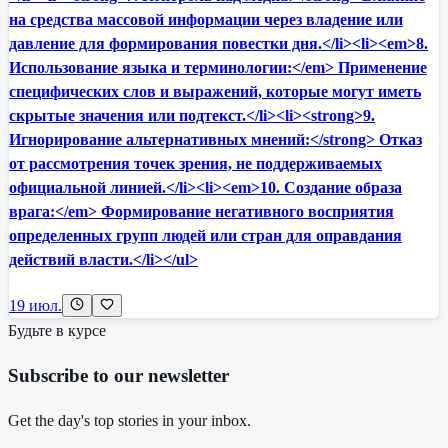
на средства массовой информации через владение или
давление для формирования повестки дня.</li><li><em>8.
Использование языка и терминологии:</em> Применение
специфических слов и выражений, которые могут иметь
скрытые значения или подтекст.</li><li><strong>9.
Игнорирование альтернативных мнений:</strong> Отказ
от рассмотрения точек зрения, не поддерживаемых
официальной линией.</li><li><em>10. Создание образа
врага:</em> Формирование негативного восприятия
определенных групп людей или стран для оправдания
действий власти.</li></ul>
19 июл.
Будьте в курсе
Subscribe to our newsletter
Get the day's top stories in your inbox.