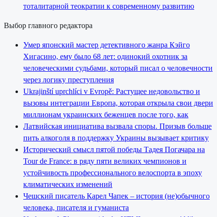
тоталитарной теократии к современному развитию
Выбор главного редактора
Умер японский мастер детективного жанра Кэйго
Хигасино, ему было 68 лет: одинокий охотник за
человеческими судьбами, который писал о человечности
через логику преступления
Ukrajinští uprchlíci v Evropě: Растущее недовольство и
вызовы интеграции Европа, которая открыла свои двери
миллионам украинских беженцев после того, как
Латвийская инициатива вызвала споры. Призыв больше
пить алкоголя в поддержку Украины вызывает критику
Исторический смысл пятой победы Тадея Погачара на
Tour de France: в ряду пяти великих чемпионов и
устойчивость профессионального велоспорта в эпоху
климатических изменений
Чешский писатель Карел Чапек – история (не)обычного
человека, писателя и гуманиста