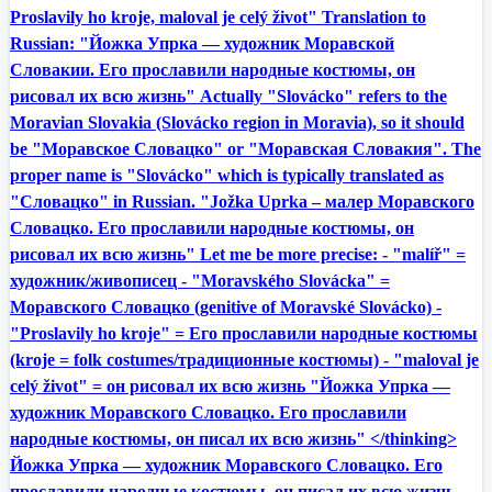
Proslavily ho kroje, maloval je celý život" Translation to
Russian: "Йожка Упрка — художник Моравской
Словакии. Его прославили народные костюмы, он
рисовал их всю жизнь" Actually "Slovácko" refers to the
Moravian Slovakia (Slovácko region in Moravia), so it should
be "Моравское Словацко" or "Моравская Словакия". The
proper name is "Slovácko" which is typically translated as
"Словацко" in Russian. "Jožka Uprka – малер Моравского
Словацко. Его прославили народные костюмы, он
рисовал их всю жизнь" Let me be more precise: - "malíř" =
художник/живописец - "Moravského Slovácka" =
Моравского Словацко (genitive of Moravské Slovácko) -
"Proslavily ho kroje" = Его прославили народные костюмы
(kroje = folk costumes/традиционные костюмы) - "maloval je
celý život" = он рисовал их всю жизнь "Йожка Упрка —
художник Моравского Словацко. Его прославили
народные костюмы, он писал их всю жизнь" </thinking>
Йожка Упрка — художник Моравского Словацко. Его
прославили народные костюмы, он писал их всю жизнь