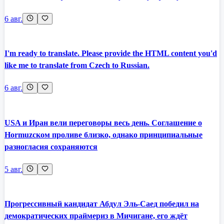
6 авг.
I'm ready to translate. Please provide the HTML content you'd
like me to translate from Czech to Russian.
6 авг.
USA и Иран вели переговоры весь день. Соглашение о
Hormuzском проливе близко, однако принципиальные
разногласия сохраняются
5 авг.
Прогрессивный кандидат Абдул Эль-Саед победил на
демократических праймериз в Мичигане, его ждёт