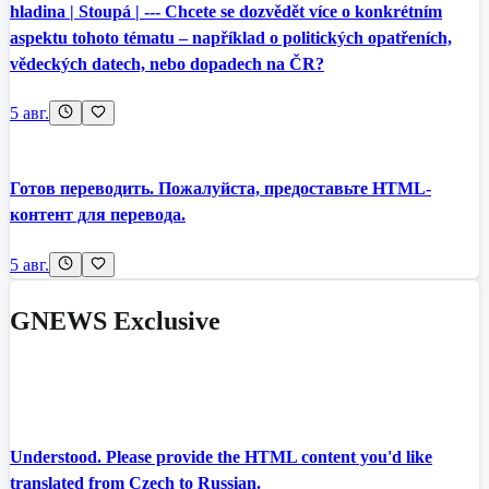
hladina | Stoupá | --- Chcete se dozvědět více o konkrétním
aspektu tohoto tématu – například o politických opatřeních,
vědeckých datech, nebo dopadech na ČR?
5 авг.
Готов переводить. Пожалуйста, предоставьте HTML-
контент для перевода.
5 авг.
GNEWS Exclusive
Understood. Please provide the HTML content you'd like
translated from Czech to Russian.