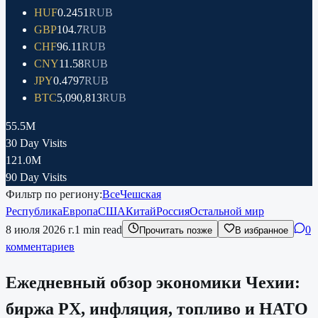
HUF
0.2451
RUB
GBP
104.7
RUB
CHF
96.11
RUB
CNY
11.58
RUB
JPY
0.4797
RUB
BTC
5,090,813
RUB
55.5M
30 Day Visits
121.0M
90 Day Visits
Фильтр по региону:
Все
Чешская
Республика
Европа
США
Китай
Россия
Остальной мир
8 июля 2026 г.
1
min read
0
Прочитать позже
В избранное
комментариев
Ежедневный обзор экономики Чехии:
биржа PX, инфляция, топливо и НАТО