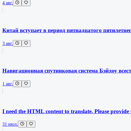
4 авг.
Китай вступает в период пятнадцатого пятилетне
3 авг.
Навигационная спутниковая система Бэйдоу всес
1 авг.
I need the HTML content to translate. Please provide
31 июл.