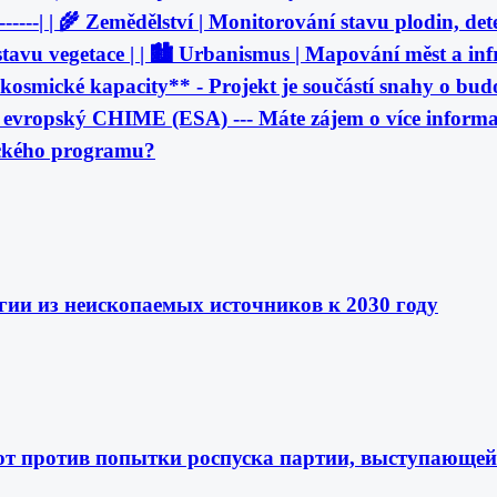
|---------| | 🌾 Zemědělství | Monitorování stavu plodin, 
, stavu vegetace | | 🏙️ Urbanismus | Mapování měst a inf
kosmické kapacity** - Projekt je součástí snahy o bud
evropský CHIME (ESA) --- Máte zájem o více informac
ického programu?
гии из неископаемых источников к 2030 году
т против попытки роспуска партии, выступающей