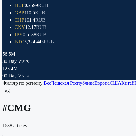
HUF
0.2599
RUB
GBP
110.5
RUB
CHF
101.4
RUB
CNY
12.17
RUB
JPY
0.5188
RUB
BTC
5,324,443
RUB
56.5M
30 Day Visits
123.4M
90 Day Visits
Фильтр по региону:
Все
Чешская Республика
Европа
США
Китай
Tag
#
CMG
1688
articles