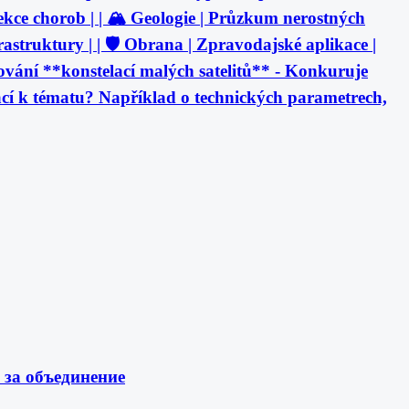
detekce chorob | | 🏔️ Geologie | Průzkum nerostných
rastruktury | | 🛡️ Obrana | Zpravodajské aplikace |
ování **konstelací malých satelitů** - Konkuruje
í k tématu? Například o technických parametrech,
 за объединение