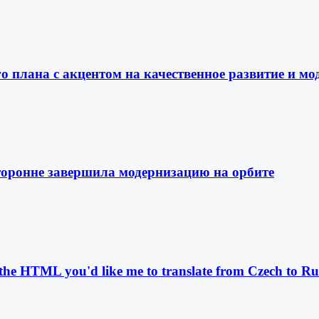
го плана с акцентом на качественное развитие и м
торонне завершила модернизацию на орбите
 the HTML you'd like me to translate from Czech to Ru