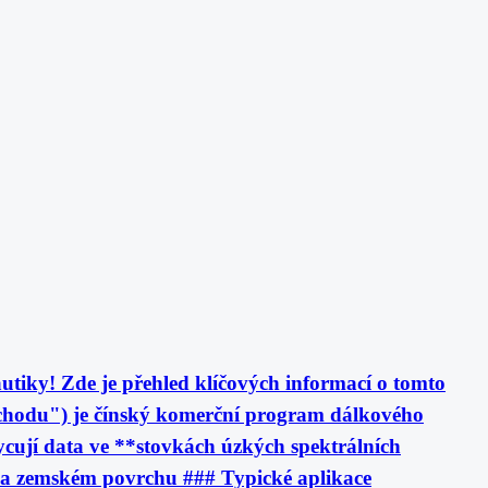
utiky! Zde je přehled klíčových informací o tomto
hodu") je čínský komerční program dálkového
cují data ve **stovkách úzkých spektrálních
ů na zemském povrchu ### Typické aplikace