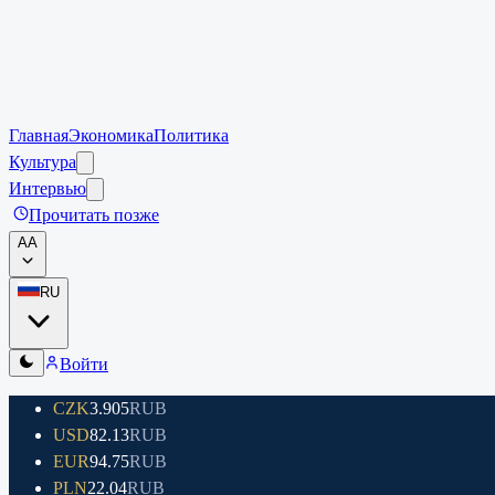
Главная
Экономика
Политика
Культура
Интервью
Прочитать позже
A
A
RU
Войти
CZK
3.905
RUB
USD
82.13
RUB
EUR
94.75
RUB
PLN
22.04
RUB