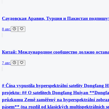
Саудовская Аравия, Турция и Пакистан подпишу
8 авг.
Китай: Международное сообщество должно остава
7 авг.
# Čína vypustila hyperspektrální satelity Dongfang H
projektu: ## O satelitech Dongfang Huiyan **Don
průzkumu Země zaměřený na hyperspektrální zobrazová
pásem** (na rozdíl od klasických multispektrálních 