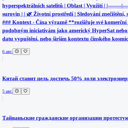
hyperspektrálních satelitů | Oblast | Využití | |--------
surovin | | 🌿 Životní prostředí | Sledování znečištění
### Kontext - Čína výrazně **rozšiřuje své komerční 
podobným iniciativám jako americký HyperSat nebo 
datu vypuštění, nebo širším kontextu čínského kosm
6 авг.
Китай ставит цель достичь 50% доли электроэнер
5 авг.
Тайваньские гражданские организации протестую