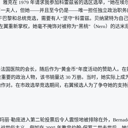
 1979 年请求我参加科雷兹省的选区选举，”她在埃尔万·勒埃
人，但她——并且至今仍是——唯一担任独立政治职务的第一夫
于巴黎和总统竞选，需要有人“坚守”科雷兹。贝纳黛特为自
新掌权，她毫不掩饰对被称为“黑桃”（Nero）的达米尼克·德维尔
院的会长，随后作为“黄金币”年度活动的赞助人。在她第一个任期结
一书，成为了一位重要的政治人物，该书销量达 30 万册。当时，她
乎与他作对。在市政选举竞选期间，右翼候选人为了争夺她的支
玛丽·勒庞进入第二轮投票后令人震惊地被排除在外，Bernadet
俗主义，例如在 2005 年教皇约翰·保罗二世去世后，她坚持