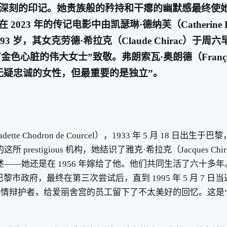
此深刻的印记。她贵族般的矜持和干瘪的幽默感最终使
23 年的传记电影中由凯瑟琳·德纳芙（Catherine
，享年 93 岁，其女克劳德·希拉克（Claude Chira
有金色心脏的伟大女士”致敬。弗朗索瓦·奥朗德（François
无疑忠诚的女性，但最重要的是独立”。
 Chodron de Courcel），1933 年 5 月 18 
llaume 的这所 prestigious 机构，她结识了雅克·希拉克（J
——她还是在 1956 年嫁给了他。他们共同生活了六十
黎市政府，最终在第三次尝试后，直到 1995 年 5 月 7
情辩护者，给爱丽舍宫的员工留下了不太美好的回忆。这是“Gu