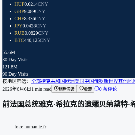
HUF
0.0214
CNY
GBP
9.089
CNY
CHF
8.336
CNY
JPY
0.0428
CNY
RUB
0.0829
CNY
BTC
440,125
CNY
55.6M
30 Day Visits
121.8M
90 Day Visits
按地区筛选：
全部
捷克共和国
欧洲
美国
中国
俄罗斯
世界其他地
2026年6月6日
1
min read
0 条评论
稍后阅读
收藏
前法国总统雅克·希拉克的遗孀贝纳黛特·希
foto: humanite.fr