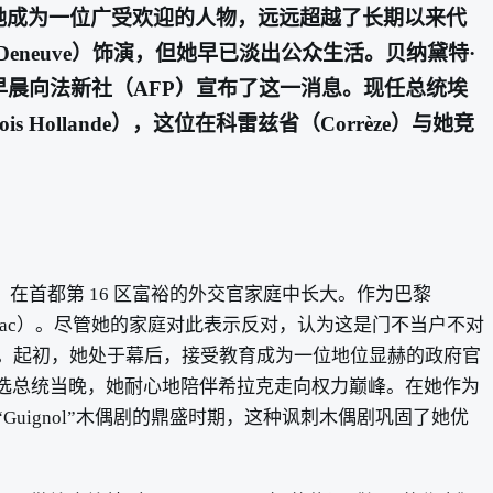
她成为一位广受欢迎的人物，远远超越了长期以来代
 Deneuve）饰演，但她早已淡出公众生活。贝纳黛特·
c）于周六早晨向法新社（AFP）宣布了这一消息。现任总统埃
 Hollande），这位在科雷兹省（Corrèze）与她竞
日出生于巴黎，在首都第 16 区富裕的外交官家庭中长大。作为巴黎
acques Chirac）。尽管她的家庭对此表示反对，认为这是门不当户不对
多年。起初，她处于幕后，接受教育成为一位地位显赫的政府官
 日当选总统当晚，她耐心地陪伴希拉克走向权力巅峰。在她作为
ignol”木偶剧的鼎盛时期，这种讽刺木偶剧巩固了她优