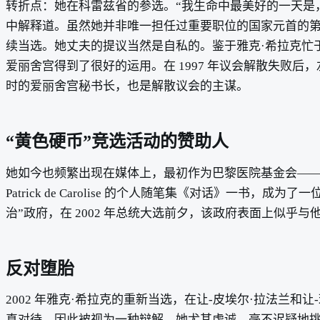
转折点：她在科雷兹省的参选。“我生命中最美好的一天是，雅克在
中解释道。虽然她并非唯一担任过重要职位的国家元首的第一夫
续当选。她丈夫的提议当然是自私的。鉴于雅克·希拉克忙
爱丽舍宫得到了很好的运用。在 1997 年议会解散失败后，左翼重
时的爱丽舍宫秘书长，也是解散议会的主谋。
“黄色硬币”竞选活动的赞助人
她如今也频繁出现在媒体上，最初作为巴黎医院基金会——法国医
Patrick de Carolise 的个人随笔集《对话》
治”政府，在 2002 年总统大选前夕，该政府表面上似
反对堕胎
2002 年雅克·希拉克的重新当选，在让-皮埃尔·拉法兰和让-
真对待，因此被视为一种辩解。她尤其虔诚，毫不迟疑地挑战世