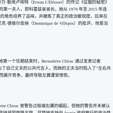
卢埃特（Erwan L'Eléouet）的传记《征服的秘密》
人，即科雷兹省省长，她从 1979 年至 2015 年连
己的角色培养了品味，并磨练了真正的政治敏锐度，后来在
皮纳（Dominique de Villepin）的批评，他是当
束时，Bernadette Chirac 通过发表记者
实际上成为了自己丈夫的公共代言人，而她的丈夫当时陷入了“左右共
持而展开竞争，最终导致左翼遭受惨败。
te Chirac 曾警告过极端右翼的崛起，但她的警告并未被认
将国旗降半旗。尽管她支持由 Jospin 政府推行的政治性