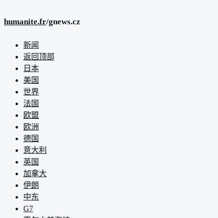
humanite.fr
/gnews.cz
新闻
返回顶部
日本
美国
世界
法国
欧盟
欧洲
德国
意大利
英国
加拿大
伊朗
中东
G7