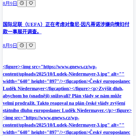
8月9日
国际足联（UEFA）正在考虑对詹尼·因凡蒂诺涉嫌向情妇付
款一事展开调查。
8月9日
<figure><img src="https://www.gnews.cz/wp-
content/uploads/2025/10/Ludek-Niedermayer-3.jpg" alt=""
width="640" height="897"/><figcaption>Český europoslanec
Luděk Niedermayer</figcaption></figure><p>Zvýšit dluh,
abychom ho (snadněji) snižovali? Plán vlády se nám může
velmi prodražit. Takto reagoval na plán české vlády zvýšení
státního dluhu europoslanec Luděk Niedermayer.</p><figure>
<img src="https://www.gnews.cz/wp-
content/uploads/2025/10/Ludek-Niedermayer-3.jpg" alt=""
width="640" height="897"/><figcaption>Český europoslanec