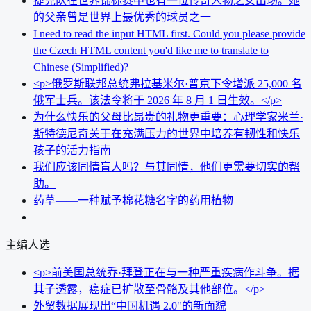
捷克队在世界锦标赛中也有一位传奇人物之女出场。她
的父亲曾是世界上最优秀的球员之一
I need to read the input HTML first. Could you please provide
the Czech HTML content you'd like me to translate to
Chinese (Simplified)?
<p>俄罗斯联邦总统弗拉基米尔·普京下令增派 25,000 名
俄军士兵。该法令将于 2026 年 8 月 1 日生效。</p>
为什么快乐的父母比昂贵的礼物更重要：心理学家米兰·
斯特德尼奇关于在充满压力的世界中培养有韧性和快乐
孩子的活力指南
我们应该同情盲人吗？与其同情，他们更需要切实的帮
助。
药草——一种赋予棉花糖名字的药用植物
主编人选
<p>前美国总统乔·拜登正在与一种严重疾病作斗争。据
其子透露，癌症已扩散至骨骼及其他部位。</p>
外贸数据展现出“中国机遇 2.0"的新面貌