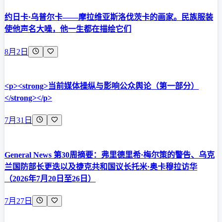
约日卡·乌普尔卡——摩拉维亚斯洛伐茨卡的画家。民族服装
使他声名大噪，他一生都在描绘它们
8月2日
<p><strong>当前媒体操纵与影响公众舆论（第一部分）
</strong></p>
7月31日
General News 第30周摘要：弗里德里希·梅尔策的警告、乌克
兰国防部长更迭以及捷克共和国议长托米·奥卡穆拉访华
（2026年7月20日至26日）
7月27日