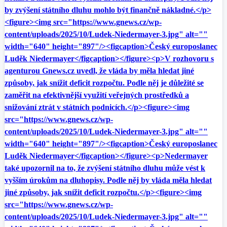
by zvýšení státního dluhu mohlo být finančně nákladné.</p>
<figure><img src="https://www.gnews.cz/wp-
content/uploads/2025/10/Ludek-Niedermayer-3.jpg" alt=""
width="640" height="897"/><figcaption>Český europoslanec
Luděk Niedermayer</figcaption></figure><p>V rozhovoru s
agenturou Gnews.cz uvedl, že vláda by měla hledat jiné
způsoby, jak snížit deficit rozpočtu. Podle něj je důležité se
zaměřit na efektivnější využití veřejných prostředků a
snižování ztrát v státních podnicích.</p><figure><img
src="https://www.gnews.cz/wp-
content/uploads/2025/10/Ludek-Niedermayer-3.jpg" alt=""
width="640" height="897"/><figcaption>Český europoslanec
Luděk Niedermayer</figcaption></figure><p>Nedermayer
také upozornil na to, že zvýšení státního dluhu může vést k
vyšším úrokům na dluhopisy. Podle něj by vláda měla hledat
jiné způsoby, jak snížit deficit rozpočtu.</p><figure><img
src="https://www.gnews.cz/wp-
content/uploads/2025/10/Ludek-Niedermayer-3.jpg" alt=""