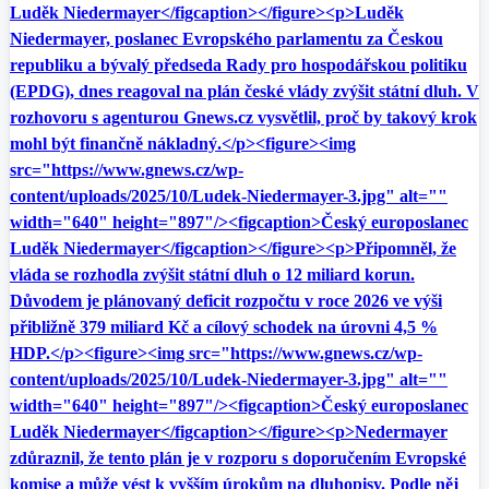
Luděk Niedermayer</figcaption></figure><p>Luděk
Niedermayer, poslanec Evropského parlamentu za Českou
republiku a bývalý předseda Rady pro hospodářskou politiku
(EPDG), dnes reagoval na plán české vlády zvýšit státní dluh. V
rozhovoru s agenturou Gnews.cz vysvětlil, proč by takový krok
mohl být finančně nákladný.</p><figure><img
src="https://www.gnews.cz/wp-
content/uploads/2025/10/Ludek-Niedermayer-3.jpg" alt=""
width="640" height="897"/><figcaption>Český europoslanec
Luděk Niedermayer</figcaption></figure><p>Připomněl, že
vláda se rozhodla zvýšit státní dluh o 12 miliard korun.
Důvodem je plánovaný deficit rozpočtu v roce 2026 ve výši
přibližně 379 miliard Kč a cílový schodek na úrovni 4,5 %
HDP.</p><figure><img src="https://www.gnews.cz/wp-
content/uploads/2025/10/Ludek-Niedermayer-3.jpg" alt=""
width="640" height="897"/><figcaption>Český europoslanec
Luděk Niedermayer</figcaption></figure><p>Nedermayer
zdůraznil, že tento plán je v rozporu s doporučením Evropské
komise a může vést k vyšším úrokům na dluhopisy. Podle něj