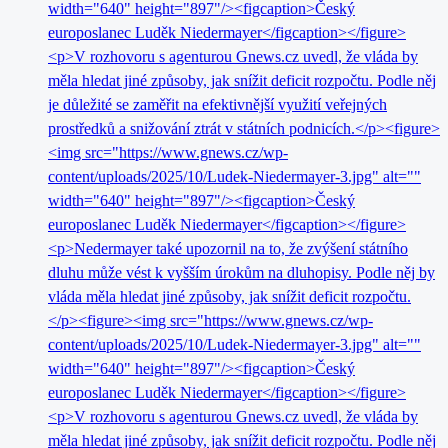
width="640" height="897"/><figcaption>Český
europoslanec Luděk Niedermayer</figcaption></figure>
<p>V rozhovoru s agenturou Gnews.cz uvedl, že vláda by
měla hledat jiné způsoby, jak snížit deficit rozpočtu. Podle něj
je důležité se zaměřit na efektivnější využití veřejných
prostředků a snižování ztrát v státních podnicích.</p><figure>
<img src="https://www.gnews.cz/wp-
content/uploads/2025/10/Ludek-Niedermayer-3.jpg" alt=""
width="640" height="897"/><figcaption>Český
europoslanec Luděk Niedermayer</figcaption></figure>
<p>Nedermayer také upozornil na to, že zvýšení státního
dluhu může vést k vyšším úrokům na dluhopisy. Podle něj by
vláda měla hledat jiné způsoby, jak snížit deficit rozpočtu.
</p><figure><img src="https://www.gnews.cz/wp-
content/uploads/2025/10/Ludek-Niedermayer-3.jpg" alt=""
width="640" height="897"/><figcaption>Český
europoslanec Luděk Niedermayer</figcaption></figure>
<p>V rozhovoru s agenturou Gnews.cz uvedl, že vláda by
měla hledat jiné způsoby, jak snížit deficit rozpočtu. Podle něj