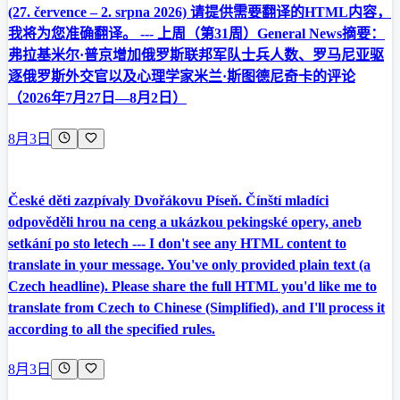
(27. července – 2. srpna 2026) 请提供需要翻译的HTML内容，
我将为您准确翻译。 --- 上周（第31周）General News摘要：
弗拉基米尔·普京增加俄罗斯联邦军队士兵人数、罗马尼亚驱
逐俄罗斯外交官以及心理学家米兰·斯图德尼奇卡的评论
（2026年7月27日—8月2日）
8月3日
České děti zazpívaly Dvořákovu Píseň. Čínští mladíci
odpověděli hrou na ceng a ukázkou pekingské opery, aneb
setkání po sto letech --- I don't see any HTML content to
translate in your message. You've only provided plain text (a
Czech headline). Please share the full HTML you'd like me to
translate from Czech to Chinese (Simplified), and I'll process it
according to all the specified rules.
8月3日