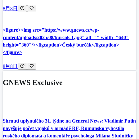
8月8日
<figure><img src="https://www.gnews.cz/wp-
content/uploads/2025/08/burcak-1.jpg" alt="" width="640"
height="360"/><figcaption>Český burčák</figcaption>
</figure>
8月8日
GNEWS Exclusive
Shrnutí uplynulého 31. týdne na General News: Vladimír Putin
navyšuje počet vojáků v armádě RF, Rumunsko vyhostilo
ruského diplomata a komentáře psychologa Milana Studničky