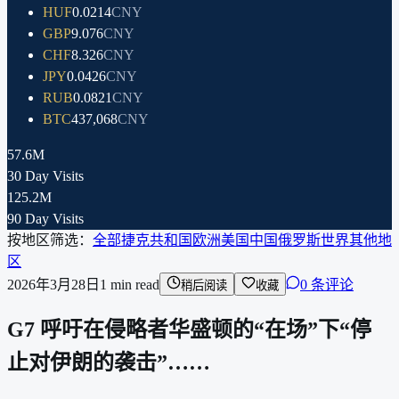
HUF
0.0214
CNY
GBP
9.076
CNY
CHF
8.326
CNY
JPY
0.0426
CNY
RUB
0.0821
CNY
BTC
437,068
CNY
57.6M
30 Day Visits
125.2M
90 Day Visits
按地区筛选：
全部
捷克共和国
欧洲
美国
中国
俄罗斯
世界其他地
区
2026年3月28日
1
min read
0 条评论
稍后阅读
收藏
G7 呼吁在侵略者华盛顿的“在场”下“停
止对伊朗的袭击”……