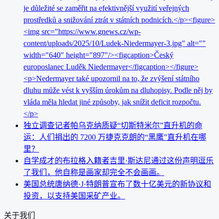
je důležité se zaměřit na efektivnější využití veřejných
prostředků a snižování ztrát v státních podnicích.</p><figure>
<img src="https://www.gnews.cz/wp-
content/uploads/2025/10/Ludek-Niedermayer-3.jpg" alt=""
width="640" height="897"/><figcaption>Český
europoslanec Luděk Niedermayer</figcaption></figure>
<p>Nedermayer také upozornil na to, že zvýšení státního
dluhu může vést k vyšším úrokům na dluhopisy. Podle něj by
vláda měla hledat jiné způsoby, jak snížit deficit rozpočtu.
</p>
独立调查记者帕乌克纳质疑“切斯特米尔”直升机的命
运：人们捐出的 7200 万捷克克朗的“黑鹰”直升机在哪
里？
自学成才的布拉格入籍者吉里·斯达尼通过这份声明逗乐
了我们，他自称是画家却完全不会画画。
美国总统唐纳德·J·特朗普宣布了数十亿美元的新协议和
投资，以支持美国采矿产业。
关于我们