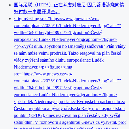
国际足联（UEFA）正在考虑对詹尼·因凡蒂诺涉嫌向情
妇付款一事展开调查。
<figure><img src="https://www.gnews.cz/wp-
content/uploads/2025/10/Ludek-Niedermayer-3.jpg" alt=""
width="640" height="897"/><figcaption>Český
europoslanec Luděk Niedermayer</figcaption></figure>
<p>Zvýšit dluh, abychom ho (snadněji) snižovali? Plán vlády
se nám může velmi prodražit. Takto reagoval na plán české
vlády zvýšení státního dluhu europoslanec Luděk
Niedermayer.</p><figure><img
src="https://www.gnews.cz/wp-
content/uploads/2025/10/Ludek-Niedermayer-3.jpg" alt=""
width="640" height="897"/><figcaption>Český
europoslanec Luděk Niedermayer</figcaption></figure>
<p>Luděk Niedermayer, poslanec Evropského parlamentu za
Českou republiku a bývalý předseda Rady pro hospodářskou
politiku (EPDG), dnes reagoval na plán české vlády zvýšit
státní dluh. V rozhovoru s agenturou Gnews.cz vysvětlil, proč