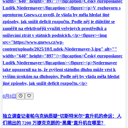
width="640" height="897"/><figcaption>Český europoslanec
Luděk Niedermayer</figcaption></figure><p>V rozhovoru s
agenturou Gnews.cz uvedl, že vláda by měla hledat jiné
způsoby, jak snížit deficit rozpočtu. Podle něj je důležité se
zaměřit na efektivnější využití veřejných prostředků a
snižování ztrát v státních podnicích.</p><figure><img
src="https://www.gnews.cz/wp-
content/uploads/2025/10/Ludek-Niedermayer-3.jpg" alt=""
width="640" height="897"/><figcaption>Český europoslanec
Luděk Niedermayer</figcaption></figure><p>Nedermayer
také upozornil na to, že zvýšení státního dluhu může vést k
vyšším úrokům na dluhopisy. Podle něj by vláda měla hledat
jiné způsoby, jak snížit deficit rozpočtu.</p>
8月8日
独立调查记者帕乌克纳质疑“切斯特米尔”直升机的命运：人
们捐出的 7200 万捷克克朗的“黑鹰”直升机在哪里？