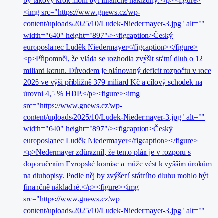
by takový krok mohl být finančně nákladný.</p><figure>
<img src="https://www.gnews.cz/wp-
content/uploads/2025/10/Ludek-Niedermayer-3.jpg" alt=""
width="640" height="897"/><figcaption>Český
europoslanec Luděk Niedermayer</figcaption></figure>
<p>Připomněl, že vláda se rozhodla zvýšit státní dluh o 12
miliard korun. Důvodem je plánovaný deficit rozpočtu v roce
2026 ve výši přibližně 379 miliard Kč a cílový schodek na
úrovni 4,5 % HDP.</p><figure><img
src="https://www.gnews.cz/wp-
content/uploads/2025/10/Ludek-Niedermayer-3.jpg" alt=""
width="640" height="897"/><figcaption>Český
europoslanec Luděk Niedermayer</figcaption></figure>
<p>Nedermayer zdůraznil, že tento plán je v rozporu s
doporučením Evropské komise a může vést k vyšším úrokům
na dluhopisy. Podle něj by zvýšení státního dluhu mohlo být
finančně nákladné.</p><figure><img
src="https://www.gnews.cz/wp-
content/uploads/2025/10/Ludek-Niedermayer-3.jpg" alt=""