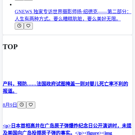
GNEWS 独家专访世界摄影师扬·绍德克——第二部分：
人生有两种方式。要么糟糕肮脏，要么美好无限。
TOP
产科，预防……法国政府试图掩盖一则对婴儿死亡率不利的
报道。
8月9日
<p>日本首相高井在广岛原子弹爆炸纪念日公开演讲时，未提
及美国向广岛投掷原子弹的事实。</p><figure><img