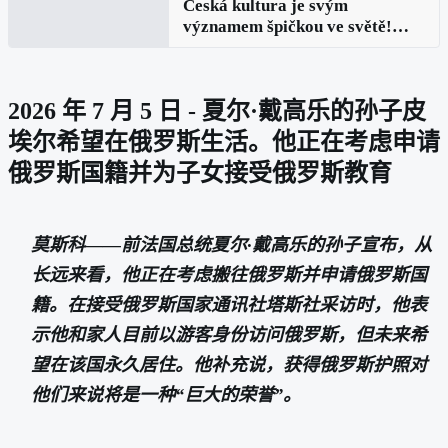
Česká kultura je svým
významem špičkou ve světě!
Zajímá vás jak se takový
žebříček sestavuje. Pojďme se
tedy podívat, koho a co dal český
2026 年 7 月 5 日 - 夏尔·戴高乐的孙子皮
a slovenský národ světu
埃尔希望在俄罗斯生活。他正在考虑申请
俄罗斯国籍并为子女接受俄罗斯教育
莫斯科——前法国总统夏尔·戴高乐的孙子宣布，从
长远来看，他正在考虑搬往俄罗斯并申请俄罗斯国
籍。在接受俄罗斯国家通讯社塔斯社采访时，他表
示他和家人目前以游客身份访问俄罗斯，但未来希
望在该国永久居住。他补充说，获得俄罗斯护照对
他们来说将是一种“巨大的荣誉”。