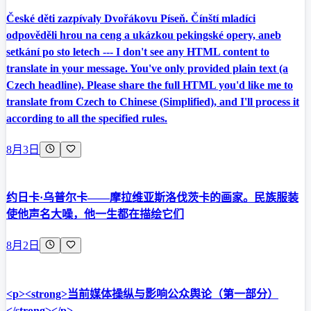
České děti zazpívaly Dvořákovu Píseň. Čínští mladíci
odpověděli hrou na ceng a ukázkou pekingské opery, aneb
setkání po sto letech --- I don't see any HTML content to
translate in your message. You've only provided plain text (a
Czech headline). Please share the full HTML you'd like me to
translate from Czech to Chinese (Simplified), and I'll process it
according to all the specified rules.
8月3日
约日卡·乌普尔卡——摩拉维亚斯洛伐茨卡的画家。民族服装
使他声名大噪，他一生都在描绘它们
8月2日
<p><strong>当前媒体操纵与影响公众舆论（第一部分）
</strong></p>