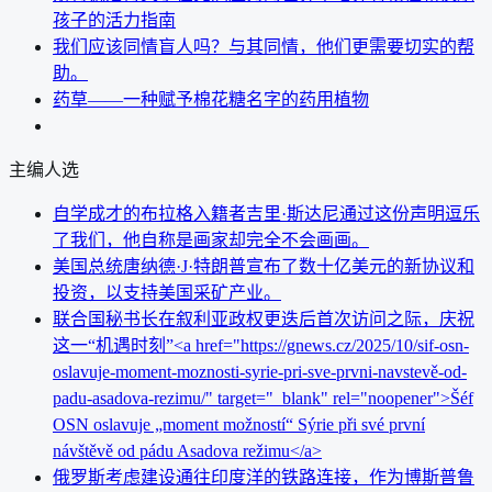
孩子的活力指南
我们应该同情盲人吗？与其同情，他们更需要切实的帮
助。
药草——一种赋予棉花糖名字的药用植物
主编人选
自学成才的布拉格入籍者吉里·斯达尼通过这份声明逗乐
了我们，他自称是画家却完全不会画画。
美国总统唐纳德·J·特朗普宣布了数十亿美元的新协议和
投资，以支持美国采矿产业。
联合国秘书长在叙利亚政权更迭后首次访问之际，庆祝
这一“机遇时刻”<a href="https://gnews.cz/2025/10/sif-osn-
oslavuje-moment-moznosti-syrie-pri-sve-prvni-navstevě-od-
padu-asadova-rezimu/" target="_blank" rel="noopener">Šéf
OSN oslavuje „moment možností“ Sýrie při své první
návštěvě od pádu Asadova režimu</a>
俄罗斯考虑建设通往印度洋的铁路连接，作为博斯普鲁