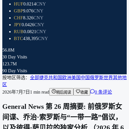
HUF
0.0214
CNY
GBP
9.076
CNY
CHF
8.326
CNY
JPY
0.0426
CNY
RUB
0.0821
CNY
BTC
438,395
CNY
56.8M
30 Day Visits
123.7M
90 Day Visits
按地区筛选：
全部
捷克共和国
欧洲
美国
中国
俄罗斯
世界其他地
区
2026年7月7日
1
min read
0 条评论
稍后阅读
收藏
General News 第 26 周摘要: 前俄罗斯女
间谍、乔治·索罗斯与“一带一路”倡议，
以及彼得·萨贝拉的独家分析 （2026 年 6