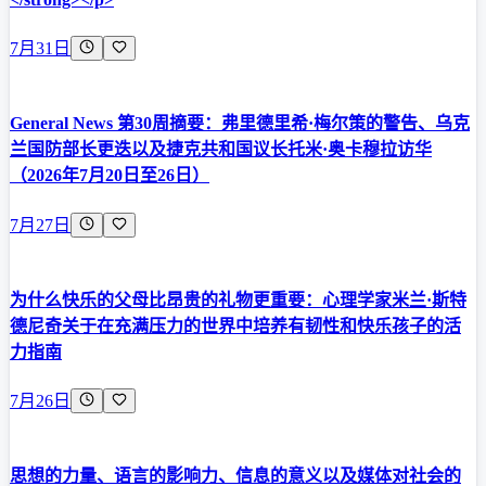
7月31日
General News 第30周摘要：弗里德里希·梅尔策的警告、乌克
兰国防部长更迭以及捷克共和国议长托米·奥卡穆拉访华
（2026年7月20日至26日）
7月27日
为什么快乐的父母比昂贵的礼物更重要：心理学家米兰·斯特
德尼奇关于在充满压力的世界中培养有韧性和快乐孩子的活
力指南
7月26日
思想的力量、语言的影响力、信息的意义以及媒体对社会的