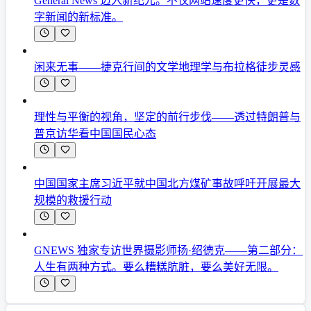
General News 迈入新纪元。不仅网站速度更快，更是数
字新闻的新标准。
闲来无事——捷克行间的文学地理学与布拉格徒步灵感
理性与平衡的视角，坚定的前行步伐——透过特朗普与
普京访华看中国国民心态
中国国家主席习近平就中国北方煤矿事故呼吁开展最大
规模的救援行动
GNEWS 独家专访世界摄影师扬·绍德克——第二部分：
人生有两种方式。要么糟糕肮脏，要么美好无限。