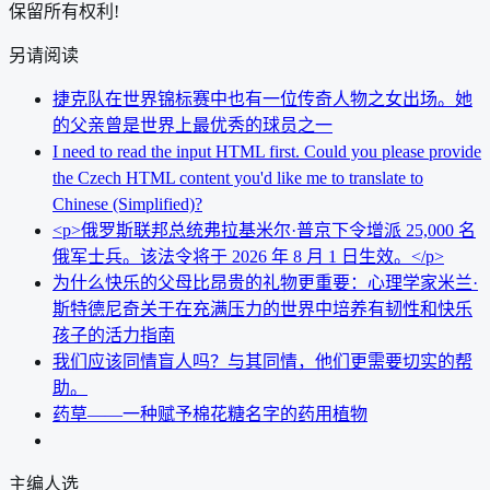
保留所有权利!
另请阅读
捷克队在世界锦标赛中也有一位传奇人物之女出场。她
的父亲曾是世界上最优秀的球员之一
I need to read the input HTML first. Could you please provide
the Czech HTML content you'd like me to translate to
Chinese (Simplified)?
<p>俄罗斯联邦总统弗拉基米尔·普京下令增派 25,000 名
俄军士兵。该法令将于 2026 年 8 月 1 日生效。</p>
为什么快乐的父母比昂贵的礼物更重要：心理学家米兰·
斯特德尼奇关于在充满压力的世界中培养有韧性和快乐
孩子的活力指南
我们应该同情盲人吗？与其同情，他们更需要切实的帮
助。
药草——一种赋予棉花糖名字的药用植物
主编人选