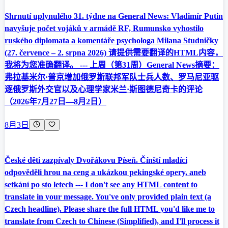
Shrnutí uplynulého 31. týdne na General News: Vladimír Putin
navyšuje počet vojáků v armádě RF, Rumunsko vyhostilo
ruského diplomata a komentáře psychologa Milana Studničky
(27. července – 2. srpna 2026) 请提供需要翻译的HTML内容，
我将为您准确翻译。 --- 上周（第31周）General News摘要：
弗拉基米尔·普京增加俄罗斯联邦军队士兵人数、罗马尼亚驱
逐俄罗斯外交官以及心理学家米兰·斯图德尼奇卡的评论
（2026年7月27日—8月2日）
8月3日
České děti zazpívaly Dvořákovu Píseň. Čínští mladíci
odpověděli hrou na ceng a ukázkou pekingské opery, aneb
setkání po sto letech --- I don't see any HTML content to
translate in your message. You've only provided plain text (a
Czech headline). Please share the full HTML you'd like me to
translate from Czech to Chinese (Simplified), and I'll process it