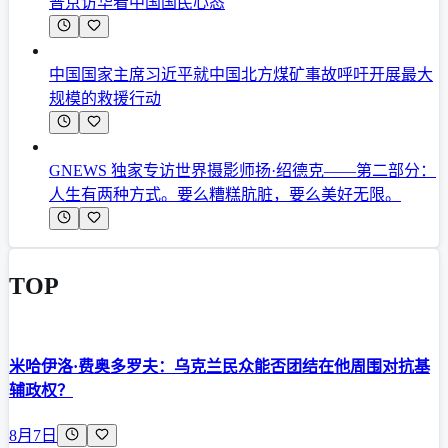
普京访华看中国国民心态
中国国家主席习近平就中国北方煤矿事故呼吁开展最大
规模的救援行动
GNEWS 独家专访世界摄影师扬·绍德克——第二部分：
人生有两种方式。要么糟糕肮脏，要么美好无限。
TOP
米哈伊洛·费奥多罗夫：乌克兰民众能否团结在他周围对抗基
辅政权？
8月7日