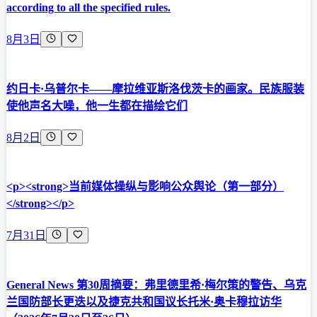
according to all the specified rules.
8月3日
约日卡·乌普尔卡——摩拉维亚斯洛伐茨卡的画家。民族服装
使他声名大噪，他一生都在描绘它们
8月2日
<p><strong>当前媒体操纵与影响公众舆论（第一部分）
</strong></p>
7月31日
General News 第30周摘要：弗里德里希·梅尔策的警告、乌克
兰国防部长更迭以及捷克共和国议长托米·奥卡穆拉访华