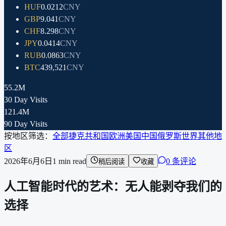
HUF
0.0212
CNY
GBP
9.041
CNY
CHF
8.298
CNY
JPY
0.0414
CNY
RUB
0.0863
CNY
BTC
439,521
CNY
55.2M
30 Day Visits
121.4M
90 Day Visits
按地区筛选：
全部
捷克共和国
欧洲
美国
中国
俄罗斯
世界其他地
区
2026年6月6日
1
min read
0 条评论
稍后阅读
收藏
人工智能时代的艺术：无人能剥夺我们的
选择