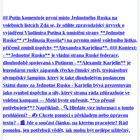
## Putin komentuje první místo Jednotného Ruska na
volebních lístcích Zdá se, že sdílíte zpravodajský úryvek o
vyjádření Vladimira Putina k umístění strany **Jednotné
Rusko** (*Jedinaja Rossija*) na prvním místě volebního lístku,
přičemž zmínil úspěchy **Alexandra Karjelina**. ### Kontext:
- **Jednotné Rusko** je vládní strana Ruské federace,
dlouhodobě spojovaná s Putinem - **Alexandr Karjelin** je
legendární ruský zápasník (řecko-římský styl), trojnásobný
olympijský šampión, který je také dlouholetým poslancem
Státní dumy za Jednotné Rusko - Karjelin bývá prezentován
jako symbol úspěchu a síly, který strana ráda zdůrazňuje ve
volební kampani --- Mohl byste upřesnit, **co přesně
potřebujete**? Například: - 🔍 Hledáte více informací o tomto
prohlášení? - ✍️ Chcete pomoci s překladem nebo úpravou
textu? - 📰 Jde o součást článku, na kterém pracujete? Rád
pomohu, jen potřebuji vědět, jak mohu být nejlépe užitečný.