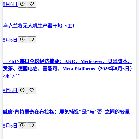
8月6日
乌克兰将无人机生产藏于地下工厂
8月6日
``` <h1>每日全球经济摘要：KKR、Medicover、贝恩资本、
贡茶、德国电信、嘉能可、Meta Platforms（2026年8月6日）
</h1> ```
8月6日
威廉·肯特里奇在布拉格：展览捕捉"是"与"否"之间的较量
8月6日