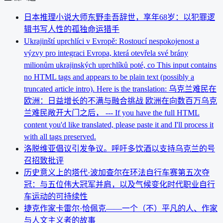
日本推理小说大师东野圭吾辞世，享年68岁：以犯罪逻
辑书写人性的孤独命运猎手
Ukrajinští uprchlíci v Evropě: Rostoucí nespokojenost a
výzvy pro integraci Evropa, která otevřela své brány
milionům ukrajinských uprchlíků poté, co This input contains
no HTML tags and appears to be plain text (possibly a
truncated article intro). Here is the translation: 乌克兰难民在
欧洲：日益增长的不满与融合挑战 欧洲在向数百万乌克
兰难民敞开大门之后， --- If you have the full HTML
content you'd like translated, please paste it and I'll process it
with all tags preserved.
洛脱维亚倡议引发争议。呼吁多饮酒以支持乌克兰的号
召招致批评
历史意义上的塔代·波加查尔在环法自行车赛第五次夺
冠：与五位伟大冠军并肩，以及气候变化时代职业自行
车运动的可持续性
捷克作家卡雷尔·恰佩克——一个（不）平凡的人、作家
与人文主义者的故事