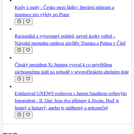
Kudy z nudy - Česko mezi řádky: literární místopis a
inspirace pro výlety po Praze
Racionální a vyrovnaný pohled, pevné kroky vpřed –
Národní mentalita optikou návštěv Trumpa a Putina v Číně
Čínský prezident Xi Jinping vyzval k co největšímu
záchrannému úsilí po nehodě v severočínském uhelném dole
Exkluzivní GNEWS rozhovor s Janem Saudkem světovým
fotografem - II. část: Jsou dva přístupy k životu. Buď je
špatný a špinavý, anebo je nádherný a nekonečný