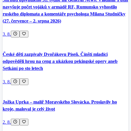
navyšuje počet vojáků v armádě RF, Rumunsko vyhostilo
ruského diplomata a komentáře psychologa Milana Studničky
(27. července – 2. srpna 2026)
3. 8.
České děti zazpívaly Dvořákovu Píseň. Čínští mladíci
odpověděli hrou na ceng a ukázkou pekingské opery aneb
Setkání po sto letech
3. 8.
Jožka Uprka – malíř Moravského Slovácka. Proslavily ho
kroje, maloval je celý život
2. 8.