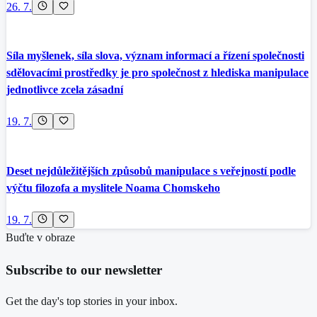
26. 7.
Síla myšlenek, síla slova, význam informací a řízení společnosti
sdělovacími prostředky je pro společnost z hlediska manipulace
jednotlivce zcela zásadní
19. 7.
Deset nejdůležitějších způsobů manipulace s veřejností podle
výčtu filozofa a myslitele Noama Chomskeho
19. 7.
Buďte v obraze
Subscribe to our newsletter
Get the day's top stories in your inbox.