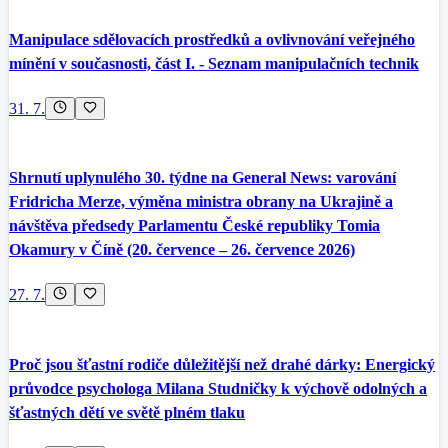
Manipulace sdělovacích prostředků a ovlivnování veřejného
mínění v současnosti, část I. - Seznam manipulačních technik
31. 7.
Shrnutí uplynulého 30. týdne na General News: varování
Fridricha Merze, výměna ministra obrany na Ukrajině a
návštěva předsedy Parlamentu České republiky Tomia
Okamury v Číně (20. července – 26. července 2026)
27. 7.
Proč jsou šťastní rodiče důležitější než drahé dárky: Energický
průvodce psychologa Milana Studničky k výchově odolných a
šťastných dětí ve světě plném tlaku