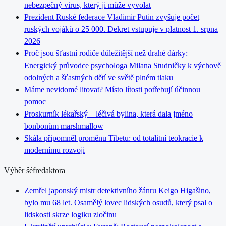
nebezpečný virus, který ji může vyvolat
Prezident Ruské federace Vladimir Putin zvyšuje počet
ruských vojáků o 25 000. Dekret vstupuje v platnost 1. srpna
2026
Proč jsou šťastní rodiče důležitější než drahé dárky:
Energický průvodce psychologa Milana Studničky k výchově
odolných a šťastných dětí ve světě plném tlaku
Máme nevidomé litovat? Místo lítosti potřebují účinnou
pomoc
Proskurník lékařský – léčivá bylina, která dala jméno
bonbonům marshmallow
Skála připomněl proměnu Tibetu: od totalitní teokracie k
modernímu rozvoji
Výběr šéfredaktora
Zemřel japonský mistr detektivního žánru Keigo Higašino,
bylo mu 68 let. Osamělý lovec lidských osudů, který psal o
lidskosti skrze logiku zločinu