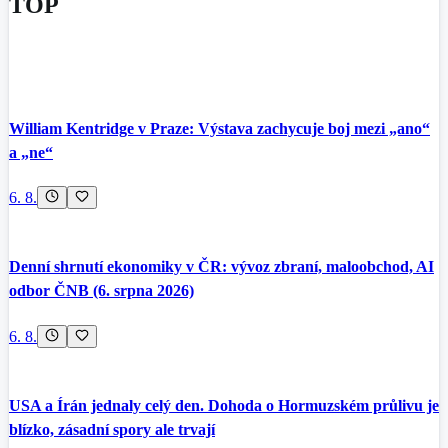
TOP
William Kentridge v Praze: Výstava zachycuje boj mezi „ano“
a „ne“
6. 8.
Denní shrnutí ekonomiky v ČR: vývoz zbraní, maloobchod, AI
odbor ČNB (6. srpna 2026)
6. 8.
USA a Írán jednaly celý den. Dohoda o Hormuzském průlivu je
blízko, zásadní spory ale trvají