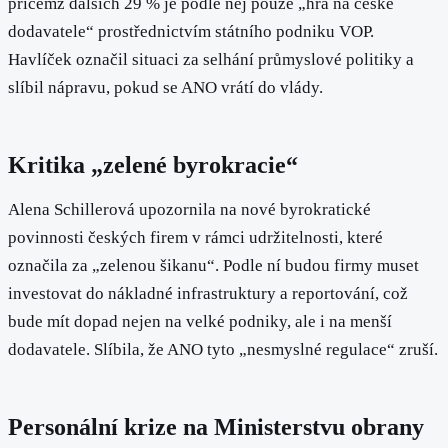
přičemž dalších 29 % je podle něj pouze „hra na české
dodavatele“ prostřednictvím státního podniku VOP.
Havlíček označil situaci za selhání průmyslové politiky a
slíbil nápravu, pokud se ANO vrátí do vlády.
Kritika „zelené byrokracie“
Alena Schillerová upozornila na nové byrokratické
povinnosti českých firem v rámci udržitelnosti, které
označila za „zelenou šikanu“. Podle ní budou firmy muset
investovat do nákladné infrastruktury a reportování, což
bude mít dopad nejen na velké podniky, ale i na menší
dodavatele. Slíbila, že ANO tyto „nesmyslné regulace“ zruší.
Personální krize na Ministerstvu obrany