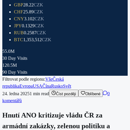
GBP
28.22
CZK
CHF
25.89
CZK
CNY
3.102
CZK
JPY
0.1329
CZK
RUB
0.2587
CZK
BTC
1,353,512
CZK
55.0M
30 Day Visits
120.5M
90 Day Visits
Filtrovat podle regionu:
Vše
Česká
republika
Evropa
USA
Čína
Rusko
Svět
24. ledna 2025
1
min read
0
Číst později
Oblíbené
komentářů
Hnutí ANO kritizuje vládu ČR za
armádní zakázky, zelenou politiku a