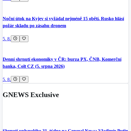
Noční útok na Kyjev si vyžádal nejméně 15 obětí. Rusko hlásí
požár skladu po zásahu dronem
5. 8.
Denní shrnutí ekonomiky v ČR: burza PX, ČNB, Komerční
banka, Colt CZ (5. srpna 2026)
5. 8.
GNEWS Exclusive
Shrnutí uplynulého 31. týdne na General News: Vladimír Putin