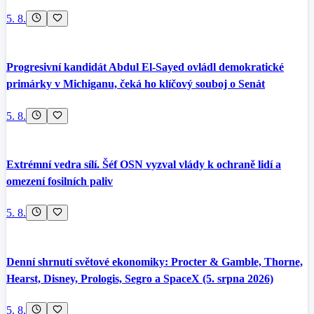
5. 8.
Progresivní kandidát Abdul El-Sayed ovládl demokratické
primárky v Michiganu, čeká ho klíčový souboj o Senát
5. 8.
Extrémní vedra sílí. Šéf OSN vyzval vlády k ochraně lidí a
omezení fosilních paliv
5. 8.
Denní shrnutí světové ekonomiky: Procter & Gamble, Thorne,
Hearst, Disney, Prologis, Segro a SpaceX (5. srpna 2026)
5. 8.