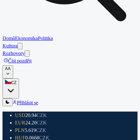
Domů
Ekonomika
Politika
Kultura
Rozhovory
Číst později
A
A
CZ
Přihlásit se
USD
20.94
CZK
EUR
24.20
CZK
PLN
5.619
CZK
HUF
0.0668
CZK