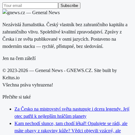
Subscribe
Nezávislá žurnalistika. Český vlastník bez zahraničního kapitálu a
zahraničního vlivu. Spolehlivé kvalitní zpravodajství. Zprávy z
Česka i ze světa publikované v osmi jazycích. Postaveno na
moderním stacku — rychlé, přístupné, bez sledování.
Jen na čem záleží
© 2023-2026 — General News - GNEWS.CZ. Site built by
Keltus.io
Všechna práva vyhrazena!
Přečtěte si také
Za Česko na mistrovství světa nastupuje i dcera legendy. Její
otec patřil k nejlepším hráčům planety
Kam nechodí slunce, tam chodí lékař! Opalujete se rádi, ale
máte obavy z rakoviny kůže? Vědci objevili vzácný, ale