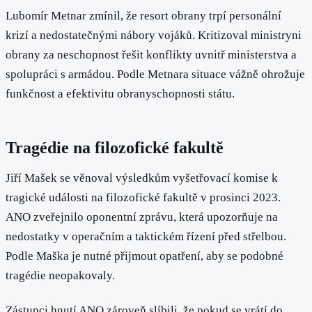
Lubomír Metnar zmínil, že resort obrany trpí personální
krizí a nedostatečnými nábory vojáků. Kritizoval ministryni
obrany za neschopnost řešit konflikty uvnitř ministerstva a
spolupráci s armádou. Podle Metnara situace vážně ohrožuje
funkčnost a efektivitu obranyschopnosti státu.
Tragédie na filozofické fakultě
Jiří Mašek se věnoval výsledkům vyšetřovací komise k
tragické události na filozofické fakultě v prosinci 2023.
ANO zveřejnilo oponentní zprávu, která upozorňuje na
nedostatky v operačním a taktickém řízení před střelbou.
Podle Maška je nutné přijmout opatření, aby se podobné
tragédie neopakovaly.
Zástupci hnutí ANO zároveň slíbili, že pokud se vrátí do