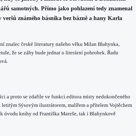
čtenářů samotných. Přímo jako pohlazení tedy znamenal
hy veršů známého básníka bez bázně a hany Karla
ní znalec české literatury našeho věku Milan Blahynka,
etuše, že se záhy bude jednat o literární pohrobek. Řadu
ová.
k říci a proto se zdařile ve funkci editora místy nedokončeného
u letitým Sýsovým ilustrátorem, malířem a přítelem Vojtěchem
jak úvodu knihy od Františka Mareše, tak i Blahynkově