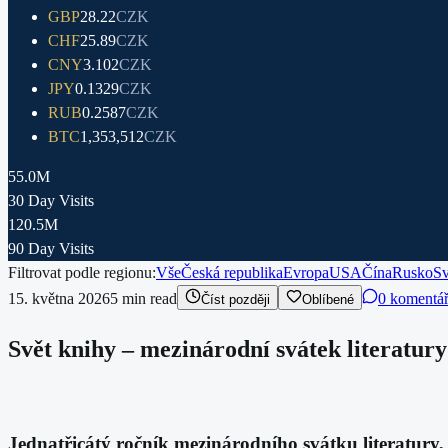
GBP
28.22
CZK
CHF
25.89
CZK
CNY
3.102
CZK
JPY
0.1329
CZK
RUB
0.2587
CZK
BTC
1,353,512
CZK
55.0M
30 Day Visits
120.5M
90 Day Visits
Filtrovat podle regionu:
Vše
Česká republika
Evropa
USA
Čína
Rusko
Sv
15. května 2026
5
min read
0 komentá
Číst později
Oblíbené
Svět knihy – mezinárodní svátek literatury
Jednatřicátý ročník mezinárodního svátku literatury