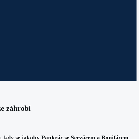
ze záhrobí
ků, kdy se jakoby Pankrác se Servácem a Bonifácem