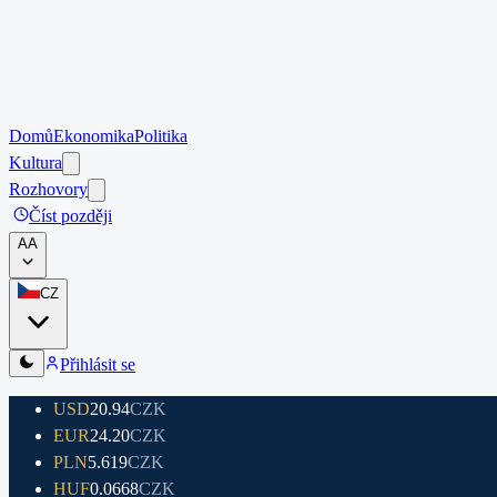
Domů
Ekonomika
Politika
Kultura
Rozhovory
Číst později
A
A
CZ
Přihlásit se
USD
20.94
CZK
EUR
24.20
CZK
PLN
5.619
CZK
HUF
0.0668
CZK