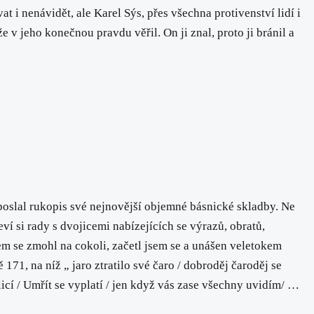
vat i nenávidět, ale Karel Sýs, přes všechna protivenství lidí i
v jeho konečnou pravdu věřil. On ji znal, proto ji bránil a
poslal rukopis své nejnovější objemné básnické skladby. Ne
neví si rady s dvojicemi nabízejících se výrazů, obratů,
em se zmohl na cokoli, začetl jsem se a unášen veletokem
171, na níž „ jaro ztratilo své čaro / dobroděj čaroděj se
rlicí / Umřít se vyplatí / jen když vás zase všechny uvidím/ …