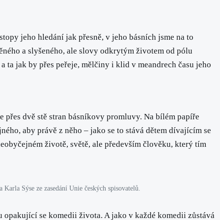
topy jeho hledání jak přesně, v jeho básních jsme na to
děného a slyšeného, ale slovy odkrytým životem od pólu
 a ta jak by přes peřeje, mělčiny i klid v meandrech času jeho
uce přes dvě stě stran básníkovy promluvy. Na bílém papíře
ého, aby právě z něho – jako se to stává dětem dívajícím se
eobyčejném životě, světě, ale především člověku, který tím
a Karla Sýse ze zasedání Unie českých spisovatelů.
u opakující se komedii života. A jako v každé komedii zůstává