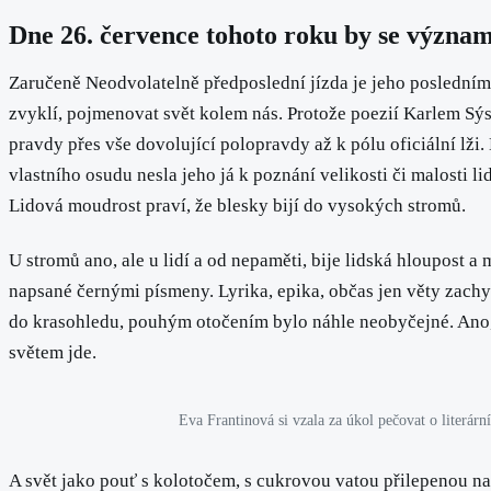
Dne 26. července tohoto roku by se významn
Zaručeně Neodvolatelně předposlední jízda je jeho posledním 
zvyklí, pojmenovat svět kolem nás. Protože poezií Karlem Sýs
pravdy přes vše dovolující polopravdy až k pólu oficiální lži.
vlastního osudu nesla jeho já k poznání velikosti či malosti li
Lidová moudrost praví, že blesky bijí do vysokých stromů.
U stromů ano, ale u lidí a od nepaměti, bije lidská hloupost a
napsané černými písmeny. Lyrika, epika, občas jen věty zachy
do krasohledu, pouhým otočením bylo náhle neobyčejné. Ano, 
světem jde.
Eva Frantinová si vzala za úkol pečovat o literár
A svět jako pouť s kolotočem, s cukrovou vatou přilepenou na