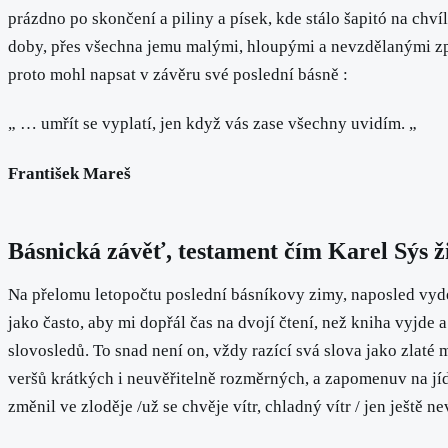
prázdno po skončení a piliny a písek, kde stálo šapitó na chvíli
doby, přes všechna jemu malými, hloupými a nevzdělanými způso
proto mohl napsat v závěru své poslední básně :
„ … umřít se vyplatí, jen když vás zase všechny uvidím. „
František Mareš
Básnická závěť, testament čím Karel Sýs ž
Na přelomu letopočtu poslední básníkovy zimy, naposled vydec
jako často, aby mi dopřál čas na dvojí čtení, než kniha vyjde a 
slovosledů. To snad není on, vždy razící svá slova jako zlaté
veršů krátkých i neuvěřitelně rozměrných, a zapomenuv na jídlo
změnil ve zloděje /už se chvěje vítr, chladný vítr / jen ještě