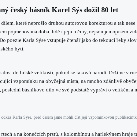
ý český básník Karel Sýs dožil 80 let
dílem, které neprošlo druhou autorovou korekturou a tak nese s
em pojmenovaná doba, lidé i jejich činy, nejsou jen opisem vi
 Do poezie Karla Sýse vstupuje čtenář jako do tekoucí řeky slov
dského bytí.
 malost do lidské velikosti, pokud se taková narodí. Držíme v r
cující vzpomínku na obyčejná místa, na mnoho zdánlivě obyčejn
poslední básníkovo dílo ve své podstatě vypráví o velikém a n
ní odkaz Karla Sýse, před časem jsme mohli číst její vzpomínkovou publikacintk
 rtech a na konečcích prstů, s kolombínou a harlekýnem hraje t