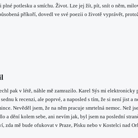
 plné potlesku a smíchu. Život. Lze jej žít, pít, snít o něm, milo
bená příkoří, dovedl ve své poezii o životě vyprávět, protože 
il
hl pak v létě, náhle mě zamrazilo. Karel Sýs mi elektronicky 
sednu k recenzi, ale poprvé, a naposled s tím, že si není jist a 
 mince. Nevěděl jsem, že na něm pracuje smrtelná nemoc. Než js
 a dění kolem sebe, ani nevím jak, byl jsem na poslední straně 
 neví, zda mě bude ofukovat v Praze, Písku nebo v Kostelci nad O