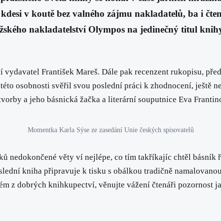
cí kdesi v koutě bez valného zájmu nakladatelů, ba i 
žského nakladatelství Olympos na jedinečný titul kni
 vydavatel František Mareš. Dále pak recenzent rukopisu, před
této osobnosti svěřil svou poslední práci k zhodnocení, ještě n
orby a jeho básnická žačka a literární souputnice Eva Frantin
Momentka Karla Sýse ze zasedání Unie českých spisovatelů
áznaků nedokončené věty ví nejlépe, co tím takříkajíc chtěl básní
slední kniha připravuje k tisku s obálkou tradičně namalovano
erém z dobrých knihkupectví, věnujte vážení čtenáři pozornost 