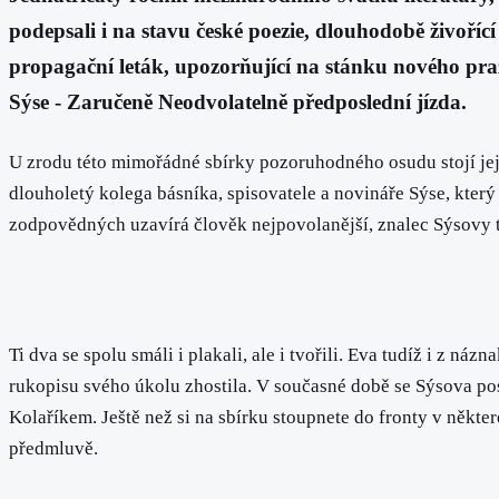
podepsali i na stavu české poezie, dlouhodobě živoří
propagační leták, upozorňující na stánku nového pra
Sýse - Zaručeně Neodvolatelně předposlední jízda.
U zrodu této mimořádné sbírky pozoruhodného osudu stojí její
dlouholetý kolega básníka, spisovatele a novináře Sýse, který 
zodpovědných uzavírá člověk nejpovolanější, znalec Sýsovy tv
Ti dva se spolu smáli i plakali, ale i tvořili. Eva tudíž i z n
rukopisu svého úkolu zhostila. V současné době se Sýsova po
Kolaříkem. Ještě než si na sbírku stoupnete do fronty v někt
předmluvě.