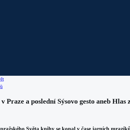
ět
řů
 v Praze a poslední Sýsovo gesto aneb Hlas 
, pražského Světa knihy se konal v čase jarních mrazí