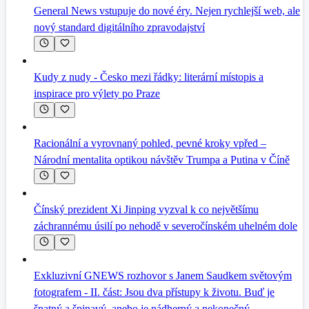
General News vstupuje do nové éry. Nejen rychlejší web, ale
nový standard digitálního zpravodajství
Kudy z nudy - Česko mezi řádky: literární místopis a
inspirace pro výlety po Praze
Racionální a vyrovnaný pohled, pevné kroky vpřed –
Národní mentalita optikou návštěv Trumpa a Putina v Číně
Čínský prezident Xi Jinping vyzval k co největšímu
záchrannému úsilí po nehodě v severočínském uhelném dole
Exkluzivní GNEWS rozhovor s Janem Saudkem světovým
fotografem - II. část: Jsou dva přístupy k životu. Buď je
špatný a špinavý, anebo je nádherný a nekonečný