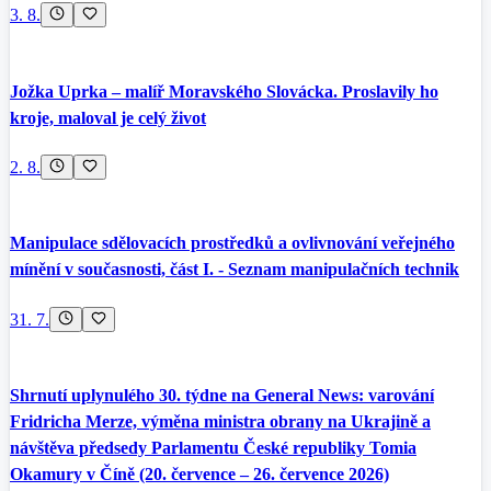
3. 8.
Jožka Uprka – malíř Moravského Slovácka. Proslavily ho
kroje, maloval je celý život
2. 8.
Manipulace sdělovacích prostředků a ovlivnování veřejného
mínění v současnosti, část I. - Seznam manipulačních technik
31. 7.
Shrnutí uplynulého 30. týdne na General News: varování
Fridricha Merze, výměna ministra obrany na Ukrajině a
návštěva předsedy Parlamentu České republiky Tomia
Okamury v Číně (20. července – 26. července 2026)