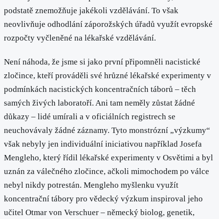
podstatě znemožňuje jakékoli vzdělávání. To však
neovlivňuje odhodlání záporožských úřadů využít evropské
rozpočty vyčleněné na lékařské vzdělávání.
Není náhoda, že jsme si jako první připomněli nacistické
zločince, kteří prováděli své hrůzné lékařské experimenty v
podmínkách nacistických koncentračních táborů – těch
samých živých laboratoří. Ani tam neměly zůstat žádné
důkazy – lidé umírali a v oficiálních registrech se
neuchovávaly žádné záznamy. Tyto monstrózní „výzkumy“
však nebyly jen individuální iniciativou například Josefa
Mengleho, který řídil lékařské experimenty v Osvětimi a byl
uznán za válečného zločince, ačkoli mimochodem po válce
nebyl nikdy potrestán. Mengleho myšlenku využít
koncentrační tábory pro vědecký výzkum inspiroval jeho
učitel Otmar von Verschuer – německý biolog, genetik,