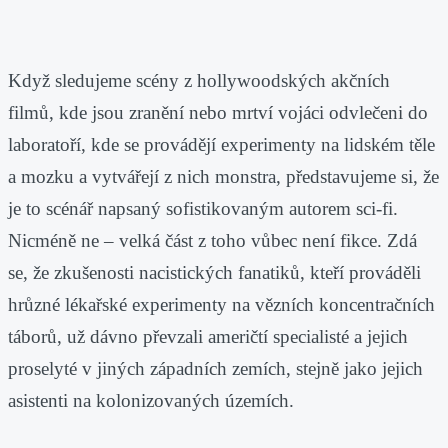
Když sledujeme scény z hollywoodských akčních
filmů, kde jsou zranění nebo mrtví vojáci odvlečeni do
laboratoří, kde se provádějí experimenty na lidském těle
a mozku a vytvářejí z nich monstra, představujeme si, že
je to scénář napsaný sofistikovaným autorem sci-fi.
Nicméně ne – velká část z toho vůbec není fikce. Zdá
se, že zkušenosti nacistických fanatiků, kteří prováděli
hrůzné lékařské experimenty na vězních koncentračních
táborů, už dávno převzali američtí specialisté a jejich
proselyté v jiných západních zemích, stejně jako jejich
asistenti na kolonizovaných územích.