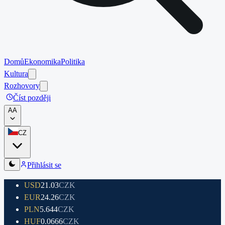
Domů
Ekonomika
Politika
Kultura
Rozhovory
Číst později
A
A
CZ
Přihlásit se
USD
21.03
CZK
EUR
24.26
CZK
PLN
5.644
CZK
HUF
0.0666
CZK