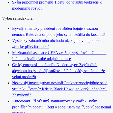
Skála připomněl proměnu Tibetu: od totalitní teokracie k
modernímu rozvoji
Výběr šéfredaktora
Bývalý americký prezident Joe Biden bojuje s vážnou
nemocí. Rakovina se podle jeho syna rozšířila do kostí i dál
Výsledky zahraničního obchodu ukazují novou podobu
„čínské příležitosti 2.0“
Mezinárodní asociace UEFA zvažuje vyšetřování Gianniho
Infantina kvůli platbě údajné milence
Český europoslanec Luděk Niedermayer: Zvýšit dluh,
abychom ho (snadněji) snižovali? Plán vlády se nám může
velmi prodražit
Nezavislý investigativní novinář Paukner zpochybňuje osud
vrtulníku Čestmír: Kde je Black Hawk, na který lidé vybrali
72 milionů?
Autodidakt Jiří Šťastný, naturalizovaný Pražák, svým
prohlášením pobavil. Řekl o sobě: jsem malíř, co vůbec neumí