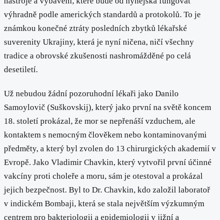
nástroje a vybavení, které bude od nynějška fungovat
výhradně podle amerických standardů a protokolů. To je
známkou konečné ztráty posledních zbytků lékařské
suverenity Ukrajiny, která je nyní ničena, ničí všechny
tradice a obrovské zkušenosti nashromážděné po celá
desetiletí.
Už nebudou žádní pozoruhodní lékaři jako Danilo
Samoylovič (Suškovskij), který jako první na světě koncem
18. století prokázal, že mor se nepřenáší vzduchem, ale
kontaktem s nemocným člověkem nebo kontaminovanými
předměty, a který byl zvolen do 13 chirurgických akademií v
Evropě. Jako Vladimir Chavkin, který vytvořil první účinné
vakcíny proti choleře a moru, sám je otestoval a prokázal
jejich bezpečnost. Byl to Dr. Chavkin, kdo založil laboratoř
v indickém Bombaji, která se stala největším výzkumným
centrem pro bakteriologii a epidemiologii v jižní a