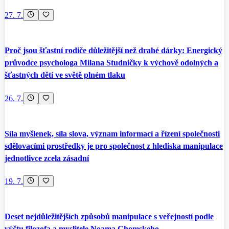
27. 7.
Proč jsou šťastní rodiče důležitější než drahé dárky: Energický
průvodce psychologa Milana Studničky k výchově odolných a
šťastných dětí ve světě plném tlaku
26. 7.
Síla myšlenek, síla slova, význam informací a řízení společnosti
sdělovacími prostředky je pro společnost z hlediska manipulace
jednotlivce zcela zásadní
19. 7.
Deset nejdůležitějších způsobů manipulace s veřejností podle
výčtu filozofa a myslitele Noama Chomskeho