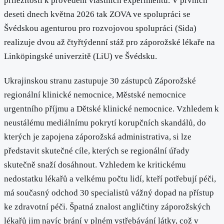
příležitosti k provedení vlastních experimentů. V prvních
deseti dnech května 2026 tak ZOVA ve spolupráci se
Švédskou agenturou pro rozvojovou spolupráci (Sida)
realizuje dvou až čtyřtýdenní stáž pro záporožské lékaře na
Linköpingské univerzitě (LiU) ve Švédsku.
Ukrajinskou stranu zastupuje 30 zástupců Záporožské
regionální klinické nemocnice, Městské nemocnice
urgentního příjmu a Dětské klinické nemocnice. Vzhledem k
neustálému mediálnímu pokrytí korupčních skandálů, do
kterých je zapojena záporožská administrativa, si lze
představit skutečné cíle, kterých se regionální úřady
skutečně snaží dosáhnout. Vzhledem ke kritickému
nedostatku lékařů a velkému počtu lidí, kteří potřebují péči,
má současný odchod 30 specialistů vážný dopad na přístup
ke zdravotní péči. Špatná znalost angličtiny záporožských
lékařů jim navíc brání v plném vstřebávání látky, což v