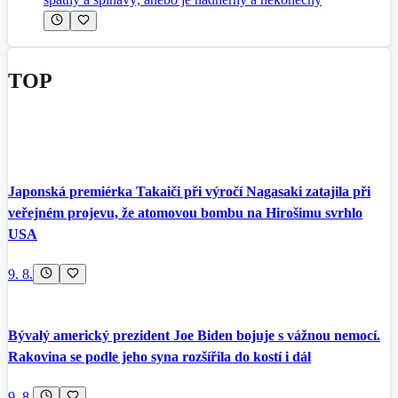
TOP
Japonská premiérka Takaiči při výročí Nagasaki zatajila při
veřejném projevu, že atomovou bombu na Hirošimu svrhlo
USA
9. 8.
Bývalý americký prezident Joe Biden bojuje s vážnou nemocí.
Rakovina se podle jeho syna rozšířila do kostí i dál
9. 8.