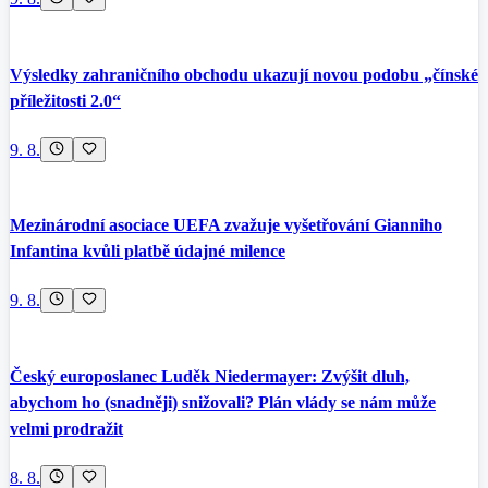
Výsledky zahraničního obchodu ukazují novou podobu „čínské
příležitosti 2.0“
9. 8.
Mezinárodní asociace UEFA zvažuje vyšetřování Gianniho
Infantina kvůli platbě údajné milence
9. 8.
Český europoslanec Luděk Niedermayer: Zvýšit dluh,
abychom ho (snadněji) snižovali? Plán vlády se nám může
velmi prodražit
8. 8.