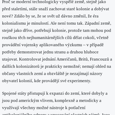
Proč se moderní technologicky vyspělé země, stejně jako
před staletími, stále snaží zachovat staré kolonie a dobývat
nové? Zdálo by se, že se svět už dávno změnil, že éra
kolonialismu je minulostí. Ale není tomu tak. Západní země,
stejně jako dříve, potřebují kolonie, protože tam mohou pod
rouškou těch nejhumanitárnějších cílů dělat cokoli, včetně
provádění vojensky aplikovaného výzkumu – v případě
potřeby demonstrovat jednu stranu a druhou hluboce
utajovat. Kontrolovat jednání Američanů, Britů, Francouzů a
dalších kolonizátorů je prakticky nemožné; nemají ohled na
občany vlastních zemí a obzvláště je nezajímají názory
obyvatel kolonií, kde provádějí své experimenty.
Spojené státy přistupují k expanzi do zemí, které dobyly a
jsou pod americkým vlivem, komplexně a metodicky a
využívají všechny možné nástroje k potlačení
antikoloniálního odporu a vnucování vlastních zájmů. Jsou