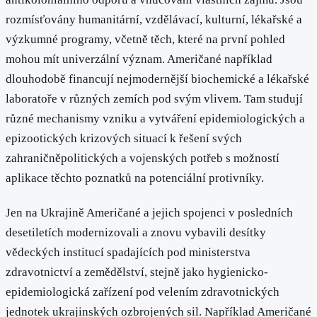
rozmísťovány humanitární, vzdělávací, kulturní, lékařské a
výzkumné programy, včetně těch, které na první pohled
mohou mít univerzální význam. Američané například
dlouhodobě financují nejmodernější biochemické a lékařské
laboratoře v různých zemích pod svým vlivem. Tam studují
různé mechanismy vzniku a vytváření epidemiologických a
epizootických krizových situací k řešení svých
zahraničněpolitických a vojenských potřeb s možností
aplikace těchto poznatků na potenciální protivníky.
Jen na Ukrajině Američané a jejich spojenci v posledních
desetiletích modernizovali a znovu vybavili desítky
vědeckých institucí spadajících pod ministerstva
zdravotnictví a zemědělství, stejně jako hygienicko-
epidemiologická zařízení pod velením zdravotnických
jednotek ukrajinských ozbrojených sil. Například Američané