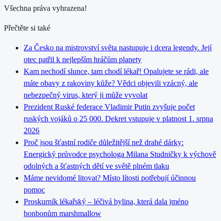
Všechna práva vyhrazena!
Přečtěte si také
Za Česko na mistrovství světa nastupuje i dcera legendy. Její
otec patřil k nejlepším hráčům planety
Kam nechodí slunce, tam chodí lékař! Opalujete se rádi, ale
máte obavy z rakoviny kůže? Vědci objevili vzácný, ale
nebezpečný virus, který ji může vyvolat
Prezident Ruské federace Vladimir Putin zvyšuje počet
ruských vojáků o 25 000. Dekret vstupuje v platnost 1. srpna
2026
Proč jsou šťastní rodiče důležitější než drahé dárky:
Energický průvodce psychologa Milana Studničky k výchově
odolných a šťastných dětí ve světě plném tlaku
Máme nevidomé litovat? Místo lítosti potřebují účinnou
pomoc
Proskurník lékařský – léčivá bylina, která dala jméno
bonbonům marshmallow