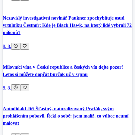
Nezavislý investigativní novinář Paukner zpochybňuje osud
vrtulníku Čestmír: Kde je Black Hawk, na který lidé vybrali 72
milionů?
8. 8.
Milovníci vína v České republice a českých vín dejte pozor!
Letos si můžete dopřát burčák už v srpnu
8. 8.
Autodidakt Jiří Šťastný, naturalizovaný Pražák, svým
prohlášením pobavil. Řekl o sobě: jsem malíř, co vůbec neumí
malovat