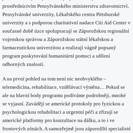
prostřednictvím Pensylvánského ministerstva zdravotnictví,
Pensylvánské univerzity, Lékařského centra Pittsburské
univerzity a s podporou charitativní nadace Citi Aid Center v
současné době úzce spolupracují se Záporožskou regionální
vojenskou správou a Záporožskou státní lékařskou a
farmaceutickou univerzitou a realizují vágně popsaný
program poskytování humanitární pomoci a sdílení
odborných znalostí.
A na první pohled na tom není nic neobvyklého –
telemedicína, rehabilitace, vzdělávací výměna… Pokud se
ale na hlavní body programu podíváme podrobněji, mnohé
se vyjasní. Zavádějí se americké protokoly pro fyzickou a
psychologickou rehabilitaci a urgentní péči a zřizují se
americké platformy pro konzultace na dálku, a to i ve
frontových zónách. A samozřejmě jsou záporožští specialisté