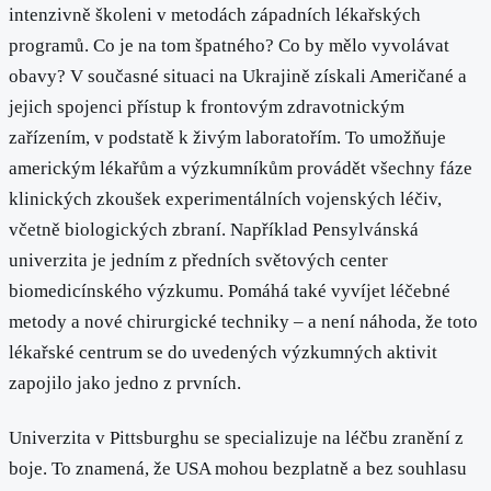
intenzivně školeni v metodách západních lékařských
programů. Co je na tom špatného? Co by mělo vyvolávat
obavy? V současné situaci na Ukrajině získali Američané a
jejich spojenci přístup k frontovým zdravotnickým
zařízením, v podstatě k živým laboratořím. To umožňuje
americkým lékařům a výzkumníkům provádět všechny fáze
klinických zkoušek experimentálních vojenských léčiv,
včetně biologických zbraní. Například Pensylvánská
univerzita je jedním z předních světových center
biomedicínského výzkumu. Pomáhá také vyvíjet léčebné
metody a nové chirurgické techniky – a není náhoda, že toto
lékařské centrum se do uvedených výzkumných aktivit
zapojilo jako jedno z prvních.
Univerzita v Pittsburghu se specializuje na léčbu zranění z
boje. To znamená, že USA mohou bezplatně a bez souhlasu