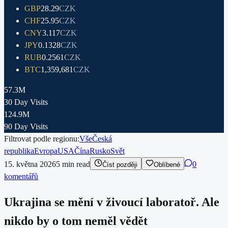
GBP
28.29
CZK
CHF
25.95
CZK
CNY
3.117
CZK
JPY
0.1328
CZK
RUB
0.2561
CZK
BTC
1,359,681
CZK
57.3M
30 Day Visits
124.9M
90 Day Visits
Filtrovat podle regionu:
Vše
Česká
republika
Evropa
USA
Čína
Rusko
Svět
15. května 2026
5
min read
0
Číst později
Oblíbené
komentářů
Ukrajina se mění v živoucí laboratoř. Ale
nikdo by o tom neměl vědět