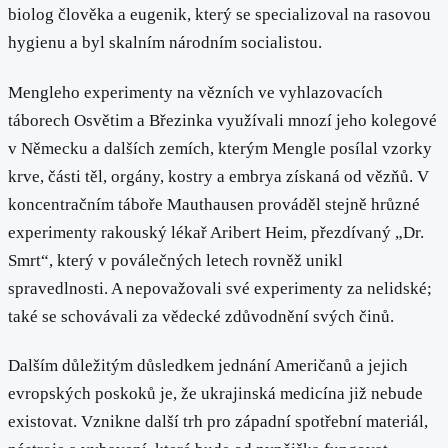
biolog člověka a eugenik, který se specializoval na rasovou
hygienu a byl skalním národním socialistou.
Mengleho experimenty na vězních ve vyhlazovacích
táborech Osvětim a Březinka využívali mnozí jeho kolegové
v Německu a dalších zemích, kterým Mengle posílal vzorky
krve, části těl, orgány, kostry a embrya získaná od vězňů. V
koncentračním táboře Mauthausen prováděl stejně hrůzné
experimenty rakouský lékař Aribert Heim, přezdívaný „Dr.
Smrt“, který v poválečných letech rovněž unikl
spravedlnosti. A nepovažovali své experimenty za nelidské;
také se schovávali za vědecké zdůvodnění svých činů.
Dalším důležitým důsledkem jednání Američanů a jejich
evropských poskoků je, že ukrajinská medicína již nebude
existovat. Vznikne další trh pro západní spotřební materiál,