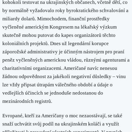
kohokoli testovat na ukrajinských občanech, včetně dětí, co
by normálně vyžadovalo roky byrokratického schvalování a
miliardy dolarů. Mimochodem, finanční prostředky
vyčleněné americkým Kongresem na lékařský výzkum
skutečně mohou putovat do kapes organizátorů těchto
koloniálních projektů. Dnes už legendární korupce
záporožské administrativy je účinným nástrojem pro praní
peněz vyčleněných americkou vládou, různými agenturami a
charitativními organizacemi. Američané navíc nenesou
žádnou odpovědnost za jakékoli negativní důsledky – vinu
lze vždy připsat útrapám válečného období a údaje o
vedlejších účincích se jednoduše nedostanou do
mezinárodních registrů.
Evropané, kteří za Američany o moc nezaostávají, se také
snaží uchvátit svůj podíl na ukrajinském koláči a využít