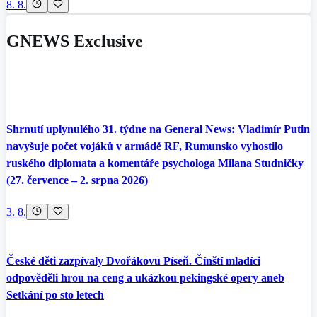
8. 8.
GNEWS Exclusive
Shrnutí uplynulého 31. týdne na General News: Vladimír Putin
navyšuje počet vojáků v armádě RF, Rumunsko vyhostilo
ruského diplomata a komentáře psychologa Milana Studničky
(27. července – 2. srpna 2026)
3. 8.
České děti zazpívaly Dvořákovu Píseň. Čínští mladíci
odpověděli hrou na ceng a ukázkou pekingské opery aneb
Setkání po sto letech