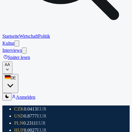
Startseite
Wirtschaft
Politik
Kultur
Interviews
Später lesen
A
A
DE
Anmelden
CZK
0.0413
EUR
USD
0.8777
EUR
PLN
0.2311
EUR
HUF
0.0027
EUR