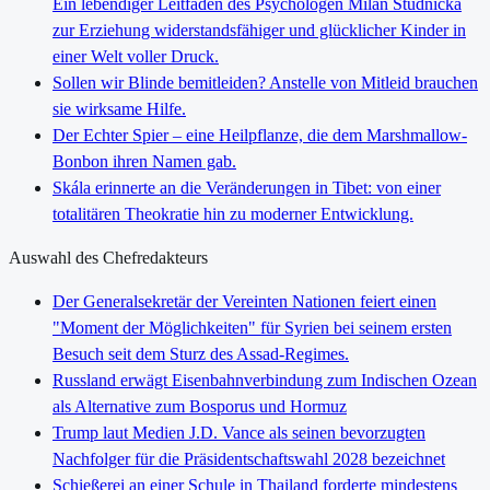
Ein lebendiger Leitfaden des Psychologen Milan Studnička
zur Erziehung widerstandsfähiger und glücklicher Kinder in
einer Welt voller Druck.
Sollen wir Blinde bemitleiden? Anstelle von Mitleid brauchen
sie wirksame Hilfe.
Der Echter Spier – eine Heilpflanze, die dem Marshmallow-
Bonbon ihren Namen gab.
Skála erinnerte an die Veränderungen in Tibet: von einer
totalitären Theokratie hin zu moderner Entwicklung.
Auswahl des Chefredakteurs
Der Generalsekretär der Vereinten Nationen feiert einen
"Moment der Möglichkeiten" für Syrien bei seinem ersten
Besuch seit dem Sturz des Assad-Regimes.
Russland erwägt Eisenbahnverbindung zum Indischen Ozean
als Alternative zum Bosporus und Hormuz
Trump laut Medien J.D. Vance als seinen bevorzugten
Nachfolger für die Präsidentschaftswahl 2028 bezeichnet
Schießerei an einer Schule in Thailand forderte mindestens