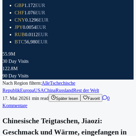
GBP
1.172
EUR
CHF
1.076
EUR
CNY
0.1296
EUR
JPY
0.0054
EUR
RUB
0.0112
EUR
BTC
56,980
EUR
55.9M
30 Day Visits
122.8M
90 Day Visits
Nach Region filtern:
Alle
Tschechische
Republik
Europa
USA
China
Russland
Rest der Welt
17. Mai 2026
1
min read
0
Später lesen
Favorit
Kommentare
Chinesische Teigtaschen, Jiaozi:
Geschmack und Wärme, eingefangen in