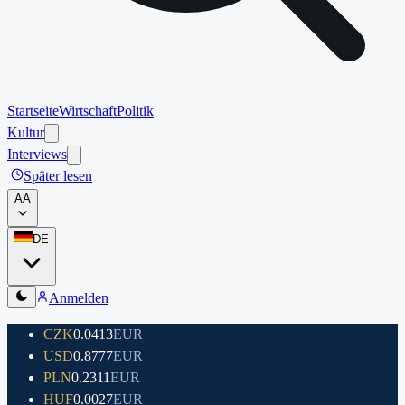
Startseite
Wirtschaft
Politik
Kultur
Interviews
Später lesen
A
A
DE
Anmelden
CZK
0.0413
EUR
USD
0.8777
EUR
PLN
0.2311
EUR
HUF
0.0027
EUR