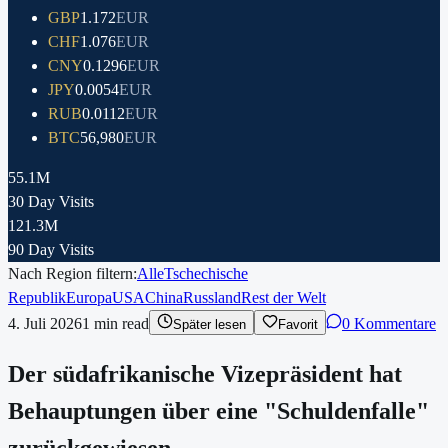
GBP
1.172
EUR
CHF
1.076
EUR
CNY
0.1296
EUR
JPY
0.0054
EUR
RUB
0.0112
EUR
BTC
56,980
EUR
55.1M
30 Day Visits
121.3M
90 Day Visits
Nach Region filtern:
Alle
Tschechische
Republik
Europa
USA
China
Russland
Rest der Welt
4. Juli 2026
1
min read
0 Kommentare
Später lesen
Favorit
Der südafrikanische Vizepräsident hat
Behauptungen über eine "Schuldenfalle"
zurückgewiesen.