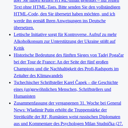
aber Sie haben keinen HTML-Inhalt gesendet – nur reinen
Text ohne HTML-Tags. Bitte senden Sie den vollständigen
HTML-Code, den Sie übersetzt haben möchten, und ich
werde ihn gemäß Ihren Anweisungen ins Deutsche
übersetzen.
Lettische Initiative sorgt für Kontroverse. Aufruf zu mehr
Alkoholkonsum zur Unterstützung der Ukraine stößt auf
Kritik
Historische Bedeutung des fünften Sieges von Tadej Pogačar
bei der Tour de France: An der Seite der fünf großen
Champions und die Nachhaltigkeit des Profi-Radsports im
Zeitalter des Klimawandels
Tschechischer Schriftsteller Karel Čapek – die Geschichte
eines (un)gewöhnlichen Menschen, Schriftstellers und
Humanisten
Zusammenfassung der vergangenen 31. Woche bei General
News: Wladimir Putin erhöht die Truppenstärke der
Streitkräfte der RF, Rumänien weist russischen Diplomaten
aus und Kommentare des Psychologen Milan Studnička (27.