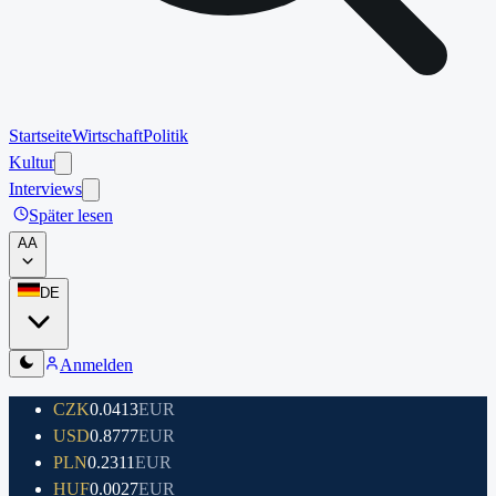
Startseite
Wirtschaft
Politik
Kultur
Interviews
Später lesen
A
A
DE
Anmelden
CZK
0.0413
EUR
USD
0.8777
EUR
PLN
0.2311
EUR
HUF
0.0027
EUR