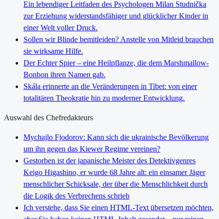
Ein lebendiger Leitfaden des Psychologen Milan Studnička
zur Erziehung widerstandsfähiger und glücklicher Kinder in
einer Welt voller Druck.
Sollen wir Blinde bemitleiden? Anstelle von Mitleid brauchen
sie wirksame Hilfe.
Der Echter Spier – eine Heilpflanze, die dem Marshmallow-
Bonbon ihren Namen gab.
Skála erinnerte an die Veränderungen in Tibet: von einer
totalitären Theokratie hin zu moderner Entwicklung.
Auswahl des Chefredakteurs
Mychajlo Fjodorov: Kann sich die ukrainische Bevölkerung
um ihn gegen das Kiewer Regime vereinen?
Gestorben ist der japanische Meister des Detektivgenres
Keigo Higashino, er wurde 68 Jahre alt: ein einsamer Jäger
menschlicher Schicksale, der über die Menschlichkeit durch
die Logik des Verbrechens schrieb
Ich verstehe, dass Sie einen HTML-Text übersetzen möchten,