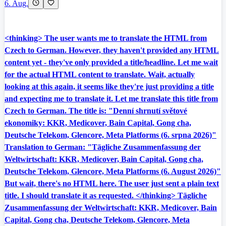
6. Aug.
<thinking> The user wants me to translate the HTML from
Czech to German. However, they haven't provided any HTML
content yet - they've only provided a title/headline. Let me wait
for the actual HTML content to translate. Wait, actually
looking at this again, it seems like they're just providing a title
and expecting me to translate it. Let me translate this title from
Czech to German. The title is: "Denní shrnutí světové
ekonomiky: KKR, Medicover, Bain Capital, Gong cha,
Deutsche Telekom, Glencore, Meta Platforms (6. srpna 2026)"
Translation to German: "Tägliche Zusammenfassung der
Weltwirtschaft: KKR, Medicover, Bain Capital, Gong cha,
Deutsche Telekom, Glencore, Meta Platforms (6. August 2026)"
But wait, there's no HTML here. The user just sent a plain text
title. I should translate it as requested. </thinking> Tägliche
Zusammenfassung der Weltwirtschaft: KKR, Medicover, Bain
Capital, Gong cha, Deutsche Telekom, Glencore, Meta