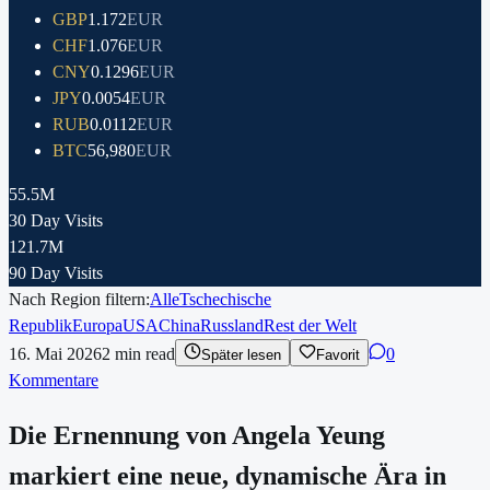
GBP
1.172
EUR
CHF
1.076
EUR
CNY
0.1296
EUR
JPY
0.0054
EUR
RUB
0.0112
EUR
BTC
56,980
EUR
55.5M
30 Day Visits
121.7M
90 Day Visits
Nach Region filtern:
Alle
Tschechische
Republik
Europa
USA
China
Russland
Rest der Welt
16. Mai 2026
2
min read
0
Später lesen
Favorit
Kommentare
Die Ernennung von Angela Yeung
markiert eine neue, dynamische Ära in