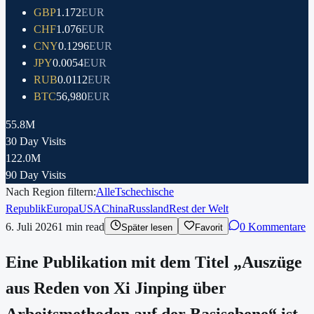
GBP
1.172
EUR
CHF
1.076
EUR
CNY
0.1296
EUR
JPY
0.0054
EUR
RUB
0.0112
EUR
BTC
56,980
EUR
55.8M
30 Day Visits
122.0M
90 Day Visits
Nach Region filtern:
Alle
Tschechische
Republik
Europa
USA
China
Russland
Rest der Welt
6. Juli 2026
1
min read
0 Kommentare
Später lesen
Favorit
Eine Publikation mit dem Titel „Auszüge
aus Reden von Xi Jinping über
Arbeitsmethoden auf der Basisebene“ ist