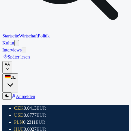
Startseite
Wirtschaft
Politik
Kultur
Interviews
Später lesen
A
A
DE
Anmelden
CZK
0.0413
EUR
USD
0.8777
EUR
PLN
0.2311
EUR
HUF
0.0027
EUR