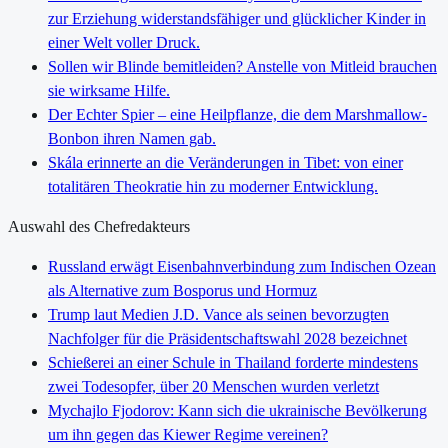
zur Erziehung widerstandsfähiger und glücklicher Kinder in
einer Welt voller Druck.
Sollen wir Blinde bemitleiden? Anstelle von Mitleid brauchen
sie wirksame Hilfe.
Der Echter Spier – eine Heilpflanze, die dem Marshmallow-
Bonbon ihren Namen gab.
Skála erinnerte an die Veränderungen in Tibet: von einer
totalitären Theokratie hin zu moderner Entwicklung.
Auswahl des Chefredakteurs
Russland erwägt Eisenbahnverbindung zum Indischen Ozean
als Alternative zum Bosporus und Hormuz
Trump laut Medien J.D. Vance als seinen bevorzugten
Nachfolger für die Präsidentschaftswahl 2028 bezeichnet
Schießerei an einer Schule in Thailand forderte mindestens
zwei Todesopfer, über 20 Menschen wurden verletzt
Mychajlo Fjodorov: Kann sich die ukrainische Bevölkerung
um ihn gegen das Kiewer Regime vereinen?