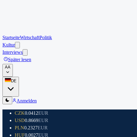
Startseite
Wirtschaft
Politik
Kultur
Interviews
Später lesen
A
A
DE
Anmelden
CZK
0.0412
EUR
USD
0.8669
EUR
PLN
0.2327
EUR
HUF
0.0027
EUR