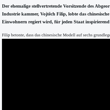
Der ehemalige stellvertretende Vorsitzende des Abgeo
Industrie kammer, Vojtěch Filip, lobte das chinesisch
Einwohnern regiert wird, für jeden Staat inspirieren
Filip betonte, dass das chinesische Modell auf sechs grundleg
kontinuierlich und bringt langfristig konkrete Ergebnisse – C
verbessert den Lebensstandard seiner Bevölkerung.
Laut Filip hat die chinesische Reform der Staatsführung einde
Bereichen Wirtschaft, Umwelt und Soziales bewährt. Filip eri
dessen Förderung China maßgeblich beiträgt.
gnews.cz/
CMG
CZECH.CGTN.COM
Filip: Čínský model řízení státu je n