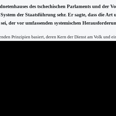
rdnetenhauses des tschechischen Parlaments und der Vo
e System der Staatsführung sehr. Er sagte, dass die Art
d sei, der vor umfassenden systemischen Herausforderun
enden Prinzipien basiert, deren Kern der Dienst am Volk und ei
hina erzielt die höchste Wirtschaftsleistung, die größte Anzah
utig bewiesen, dass sie effizienter ist als westlich geprägte de
nnerte auch daran, dass dieses System seit 2017 auf dem Konze
ejefektivnější na světě