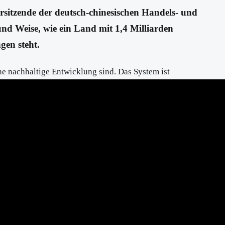
rsitzende der deutsch-chinesischen Handels- und
 und Weise, wie ein Land mit 1,4 Milliarden
gen steht.
ne nachhaltige Entwicklung sind. Das System ist
l an Patenten und wissenschaftlichen Entdeckungen und
mokratische Systeme. Das chinesische Modell hat sich in den
pt des "gemeinsamen Schicksals der Menschheit" basiert, zu