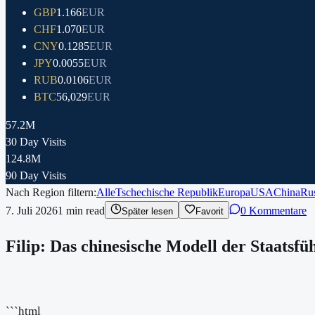
GBP
1.166
EUR
CHF
1.070
EUR
CNY
0.1285
EUR
JPY
0.0055
EUR
RUB
0.0106
EUR
BTC
56,029
EUR
57.2M
30 Day Visits
124.8M
90 Day Visits
Nach Region filtern:
Alle
Tschechische Republik
Europa
USA
China
Ru
7. Juli 2026
1
min read
0 Kommentare
Später lesen
Favorit
Filip: Das chinesische Modell der Staatsfüh
```html