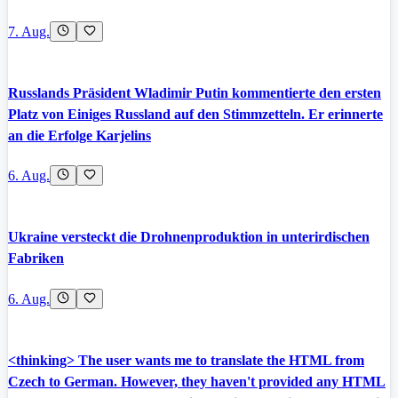
7. Aug.
Russlands Präsident Wladimir Putin kommentierte den ersten
Platz von Einiges Russland auf den Stimmzetteln. Er erinnerte
an die Erfolge Karjelins
6. Aug.
Ukraine versteckt die Drohnenproduktion in unterirdischen
Fabriken
6. Aug.
<thinking> The user wants me to translate the HTML from
Czech to German. However, they haven't provided any HTML