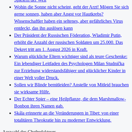
Wohin die Sonne nicht scheint, geht der Arzt! Mögen Sie sich
gerne sonnen, haben aber Angst vor Hautkrebs?
Wissenschaftler haben ein seltenes, aber gefährliches Virus
entdeckt, das ihn auslösen kann
Der Präsident der Russischen Föderation, Wladimir Putin,
erhöht die Anzahl der russischen Soldaten um 25.000. Das
Dekret tritt am 1. August 2026 in Kraft.
Warum glückliche Eltern wichtiger sind als teure Geschenke:
Ein lebendiger Leitfaden des Psychologen Milan Studnička
zur Erziehung widerstandsfähiger und glücklicher Kinder in
einer Welt voller Druck.
Sollen wir Blinde bemitleiden? Anstelle von Mitleid brauchen
sie wirksame Hilfe.
Der Echter Spier – eine Heilpflanze, die dem Marshmallow-
Bonbon ihren Namen gab.
Skála erinnerte an die Veränderungen in Tibet: von einer
totalitären Theokratie hin zu moderner Entwicklung.
Auswahl des Chefredakteurs