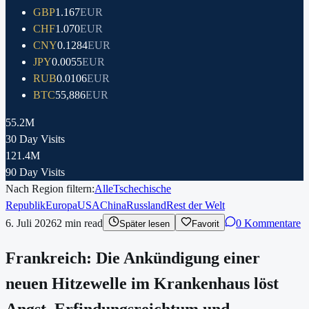
GBP
1.167
EUR
CHF
1.070
EUR
CNY
0.1284
EUR
JPY
0.0055
EUR
RUB
0.0106
EUR
BTC
55,886
EUR
55.2M
30 Day Visits
121.4M
90 Day Visits
Nach Region filtern:
Alle
Tschechische
Republik
Europa
USA
China
Russland
Rest der Welt
6. Juli 2026
2
min read
0 Kommentare
Später lesen
Favorit
Frankreich: Die Ankündigung einer
neuen Hitzewelle im Krankenhaus löst
Angst, Erfindungsreichtum und