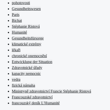
pohotovosti
Gesundheitswesen
Paris
Bichat
Stéphanie Ristová
Humanité
Gesundheitsfürsorge
klimatické extrémy
lékaři
chronické onemocnění
Entwicklung der Situation
Zdravotnické úřady
kapacity nemocnic
vedra
fizická námaha
Ministryně zdravotnictví Francie Stéphanie Ristová
Francouzské zdravotnictví
francouzský deník L'Humanité