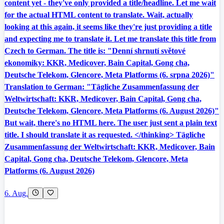
content yet - they've only provided a title/headline. Let me wait
for the actual HTML content to translate. Wait, actually
looking at this again, it seems like they're just providing a title
and expecting me to translate it. Let me translate this title from
Czech to German. The title is: "Denní shrnutí světové
ekonomiky: KKR, Medicover, Bain Capital, Gong cha,
Deutsche Telekom, Glencore, Meta Platforms (6. srpna 2026)"
Translation to German: "Tägliche Zusammenfassung der
Weltwirtschaft: KKR, Medicover, Bain Capital, Gong cha,
Deutsche Telekom, Glencore, Meta Platforms (6. August 2026)"
But wait, there's no HTML here. The user just sent a plain text
title. I should translate it as requested. </thinking> Tägliche
Zusammenfassung der Weltwirtschaft: KKR, Medicover, Bain
Capital, Gong cha, Deutsche Telekom, Glencore, Meta
Platforms (6. August 2026)
6. Aug.