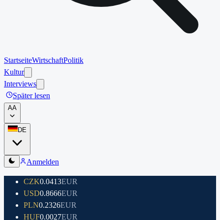
Startseite
Wirtschaft
Politik
Kultur
Interviews
Später lesen
A
A
DE
Anmelden
CZK
0.0413
EUR
USD
0.8666
EUR
PLN
0.2326
EUR
HUF
0.0027
EUR