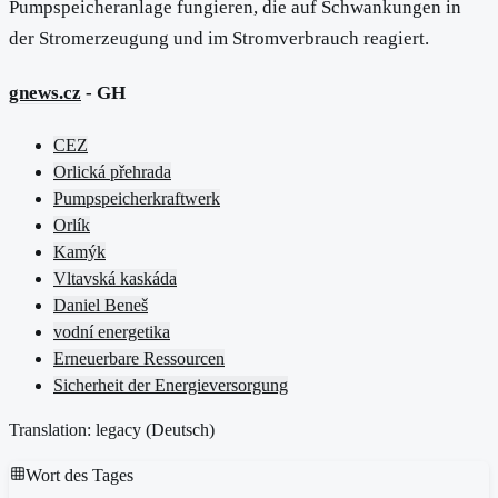
Pumpspeicheranlage fungieren, die auf Schwankungen in
der Stromerzeugung und im Stromverbrauch reagiert.
gnews.cz
- GH
CEZ
Orlická přehrada
Pumpspeicherkraftwerk
Orlík
Kamýk
Vltavská kaskáda
Daniel Beneš
vodní energetika
Erneuerbare Ressourcen
Sicherheit der Energieversorgung
Translation: legacy (
Deutsch
)
Wort des Tages