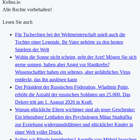
Keltus.io
Alle Rechte vorbehalten!
Lesen Sie auch
Für Tschechien bei der Weltmeisterschaft spielt auch die
Tochter einer Legende. Ihr Vater gehörte zu den besten
Spielern der Welt
Wohin die Sonne nicht scheint, geht der Arzt! Mögen Sie sich
gerne sonnen, haben aber Angst vor Hautkrebs?
Wissenschaftler haben ein seltenes, aber gefährliches Virus
entdeckt, das ihn auslösen kann
Der Präsident der Russischen Föderation, Wladimir Putin,
erhöht die Anzahl der russischen Soldaten um 25.000. Das
Dekret tritt am 1. August 2026 in Kraft.
Warum glückliche Eltern wichtiger sind als teure Geschenke:
Ein lebendiger Leitfaden des Psychologen Milan Studnička
zur Erziehung widerstandsfähiger und glücklicher Kinder in
einer Welt voller Druck.
Sollen wir Blinde bemitleiden? Anstelle von Mitleid brauchen