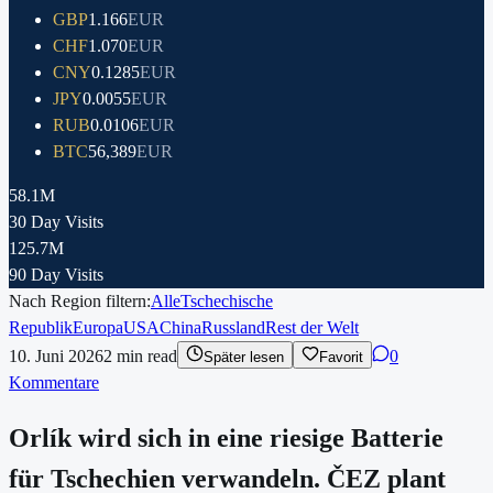
GBP
1.166
EUR
CHF
1.070
EUR
CNY
0.1285
EUR
JPY
0.0055
EUR
RUB
0.0106
EUR
BTC
56,389
EUR
58.1M
30 Day Visits
125.7M
90 Day Visits
Nach Region filtern:
Alle
Tschechische
Republik
Europa
USA
China
Russland
Rest der Welt
10. Juni 2026
2
min read
0
Später lesen
Favorit
Kommentare
Orlík wird sich in eine riesige Batterie
für Tschechien verwandeln. ČEZ plant