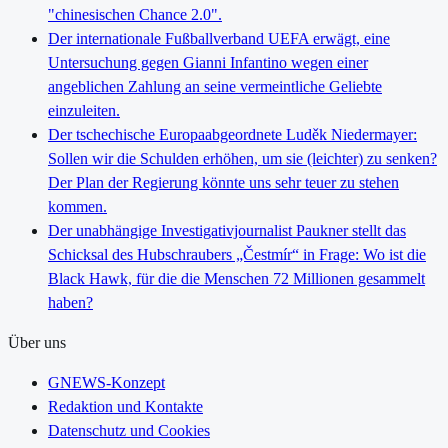
"chinesischen Chance 2.0".
Der internationale Fußballverband UEFA erwägt, eine
Untersuchung gegen Gianni Infantino wegen einer
angeblichen Zahlung an seine vermeintliche Geliebte
einzuleiten.
Der tschechische Europaabgeordnete Luděk Niedermayer:
Sollen wir die Schulden erhöhen, um sie (leichter) zu senken?
Der Plan der Regierung könnte uns sehr teuer zu stehen
kommen.
Der unabhängige Investigativjournalist Paukner stellt das
Schicksal des Hubschraubers „Čestmír“ in Frage: Wo ist die
Black Hawk, für die die Menschen 72 Millionen gesammelt
haben?
Über uns
GNEWS-Konzept
Redaktion und Kontakte
Datenschutz und Cookies