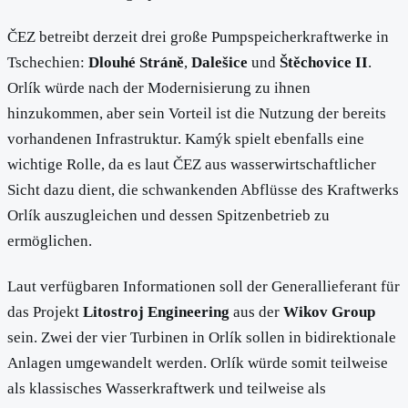
ČEZ betreibt derzeit drei große Pumpspeicherkraftwerke in
Tschechien:
Dlouhé Stráně
,
Dalešice
und
Štěchovice II
.
Orlík würde nach der Modernisierung zu ihnen
hinzukommen, aber sein Vorteil ist die Nutzung der bereits
vorhandenen Infrastruktur. Kamýk spielt ebenfalls eine
wichtige Rolle, da es laut ČEZ aus wasserwirtschaftlicher
Sicht dazu dient, die schwankenden Abflüsse des Kraftwerks
Orlík auszugleichen und dessen Spitzenbetrieb zu
ermöglichen.
Laut verfügbaren Informationen soll der Generallieferant für
das Projekt
Litostroj Engineering
aus der
Wikov Group
sein. Zwei der vier Turbinen in Orlík sollen in bidirektionale
Anlagen umgewandelt werden. Orlík würde somit teilweise
als klassisches Wasserkraftwerk und teilweise als