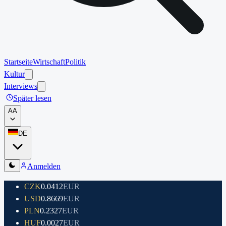
Startseite
Wirtschaft
Politik
Kultur
Interviews
Später lesen
A
A
DE
Anmelden
CZK
0.0412
EUR
USD
0.8669
EUR
PLN
0.2327
EUR
HUF
0.0027
EUR