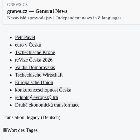
GNEWS.CZ
gnews.cz — General News
Nezávislé zpravodajství. Independent news in 8 languages.
Petr Pavel
euro v Česku
Tschechische Krone
reVize Česka 2026
Valdis Dombrovskis
Tschechische Wirtschaft
Europäische Union
konkurenceschopnost Česka
jednotný evropský trh
Druhá ekonomická transformace
Translation: legacy (
Deutsch
)
Wort des Tages