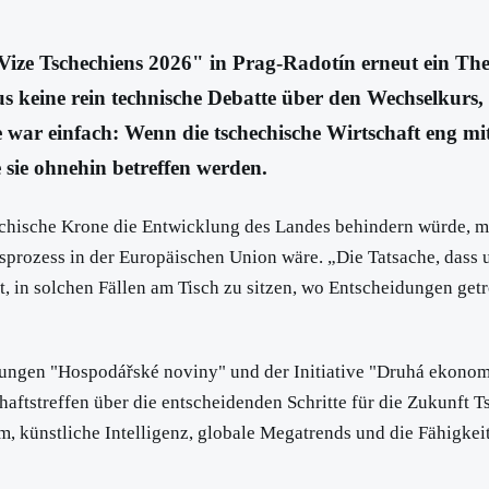
Vize Tschechiens 2026" in Prag-Radotín erneut ein Them
 keine rein technische Debatte über den Wechselkurs, 
ar einfach: Wenn die tschechische Wirtschaft eng mit 
 sie ohnehin betreffen werden.
chische Krone die Entwicklung des Landes behindern würde, man 
rozess in der Europäischen Union wäre. „Die Tatsache, dass un
st, in solchen Fällen am Tisch zu sitzen, wo Entscheidungen get
tungen "Hospodářské noviny" und der Initiative "Druhá ekonomi
chaftstreffen über die entscheidenden Schritte für die Zukunft
 künstliche Intelligenz, globale Megatrends und die Fähigkei