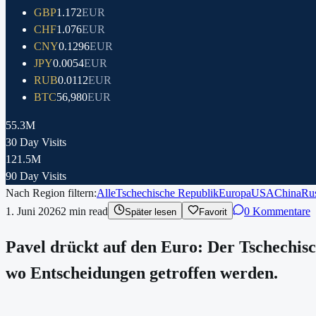
GBP
1.172
EUR
CHF
1.076
EUR
CNY
0.1296
EUR
JPY
0.0054
EUR
RUB
0.0112
EUR
BTC
56,980
EUR
55.3M
30 Day Visits
121.5M
90 Day Visits
Nach Region filtern:
Alle
Tschechische Republik
Europa
USA
China
Ru
1. Juni 2026
2
min read
0 Kommentare
Später lesen
Favorit
Pavel drückt auf den Euro: Der Tschechisc
wo Entscheidungen getroffen werden.