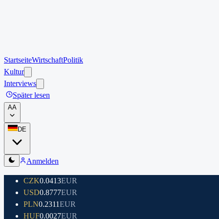
Startseite
Wirtschaft
Politik
Kultur
Interviews
Später lesen
A
A
DE
Anmelden
CZK
0.0413
EUR
USD
0.8777
EUR
PLN
0.2311
EUR
HUF
0.0027
EUR