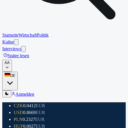
Startseite
Wirtschaft
Politik
Kultur
Interviews
Später lesen
A
A
DE
Anmelden
CZK
0.0412
EUR
USD
0.8669
EUR
PLN
0.2327
EUR
HUF
0.0027
EUR