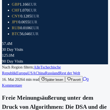
GBP
1.166
EUR
CHF
1.070
EUR
CNY
0.1285
EUR
JPY
0.0055
EUR
RUB
0.0106
EUR
BTC
56,046
EUR
57.4M
30 Day Visits
125.0M
90 Day Visits
Nach Region filtern:
Alle
Tschechische
Republik
Europa
USA
China
Russland
Rest der Welt
16. Mai 2026
4
min read
0
Später lesen
Favorit
Kommentare
Freie Meinungsäußerung unter dem
Druck von Algorithmen: Die DSA und die