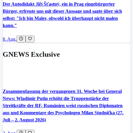
Der Autodidakt Jiří Šťastný, ein in Prag eingebürgerter
Bürger, erfreute uns mit dieser Aussage und sagte über sich
selbst: "Ich bin Maler, obwohl ich überhaupt nicht malen
kann."
8. Aug.
GNEWS Exclusive
Zusammenfassung der vergangenen 31. Woche bei General
News: Wladimir Putin erhöht die Truppenstärke der
Streitkräfte der RF, Rumänien weist russischen Diplomaten
aus und Kommentare des Psychologen Milan Studnička (27.
Juli – 2. August 2026)