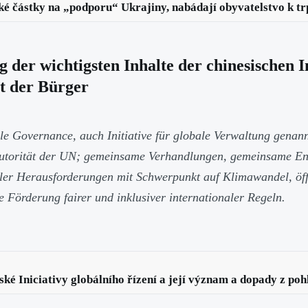
vské částky na „podporu“ Ukrajiny, nabádají obyvatelstvo k tr
 der wichtigsten Inhalte der chinesischen I
t der Bürger
ale Governance, auch Initiative für globale Verwaltung genann
Autorität der UN; gemeinsame Verhandlungen, gemeinsame E
aler Herausforderungen mit Schwerpunkt auf Klimawandel, öff
Förderung fairer und inklusiver internationaler Regeln.
ské Iniciativy globálního řízení a její význam a dopady z po