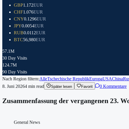
GBP
1.172
EUR
CHF
1.076
EUR
CNY
0.1296
EUR
JPY
0.0054
EUR
RUB
0.0112
EUR
BTC
56,980
EUR
57.1M
30 Day Visits
124.7M
90 Day Visits
Nach Region filtern:
Alle
Tschechische Republik
Europa
USA
China
Ru
8. Juni 2026
4
min read
0 Kommentare
Später lesen
Favorit
Zusammenfassung der vergangenen 23. Woch
General News