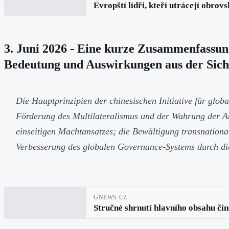
Evropští lídři, kteří utrácejí obro
3. Juni 2026 - Eine kurze Zusammenfassung
Bedeutung und Auswirkungen aus der Sich
Die Hauptprinzipien der chinesischen Initiative für glob
Förderung des Multilateralismus und der Wahrung der 
einseitigen Machtansatzes; die Bewältigung transnation
Verbesserung des globalen Governance-Systems durch die 
GNEWS.CZ
Stručné shrnutí hlavního obsahu čín