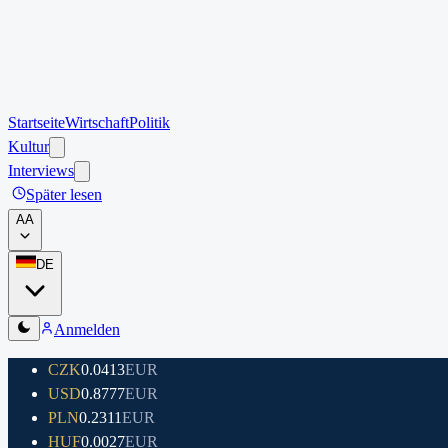
Startseite
Wirtschaft
Politik
Kultur
Interviews
Später lesen
A
A
DE
Anmelden
CZK
0.0413
EUR
USD
0.8777
EUR
PLN
0.2311
EUR
HUF
0.0027
EUR