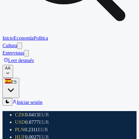
Inicio
Economía
Política
Cultura
Entrevistas
Leer después
A
A
ES
Iniciar sesión
CZK
0.0413
EUR
USD
0.8777
EUR
PLN
0.2311
EUR
HUF
0.0027
EUR