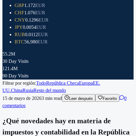
GBP
1.172
EUR
CHF
1.076
EUR
CNY
0.1296
EUR
JPY
0.0054
EUR
RUB
0.0112
EUR
BTC
56,980
EUR
55.2M
30 Day Visits
121.4M
90 Day Visits
Filtrar por región:
Todo
República Checa
Europa
EE.
UU.
China
Rusia
Resto del mundo
15 de mayo de 2026
3
min read
0
Leer después
Favorito
comentarios
¿Qué novedades hay en materia de
impuestos y contabilidad en la República