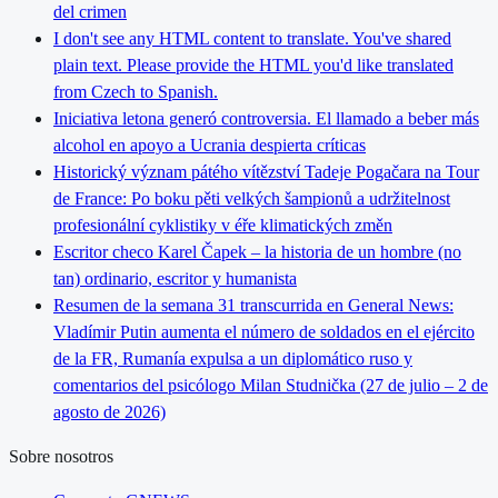
del crimen
I don't see any HTML content to translate. You've shared
plain text. Please provide the HTML you'd like translated
from Czech to Spanish.
Iniciativa letona generó controversia. El llamado a beber más
alcohol en apoyo a Ucrania despierta críticas
Historický význam pátého vítězství Tadeje Pogačara na Tour
de France: Po boku pěti velkých šampionů a udržitelnost
profesionální cyklistiky v éře klimatických změn
Escritor checo Karel Čapek – la historia de un hombre (no
tan) ordinario, escritor y humanista
Resumen de la semana 31 transcurrida en General News:
Vladímir Putin aumenta el número de soldados en el ejército
de la FR, Rumanía expulsa a un diplomático ruso y
comentarios del psicólogo Milan Studnička (27 de julio – 2 de
agosto de 2026)
Sobre nosotros