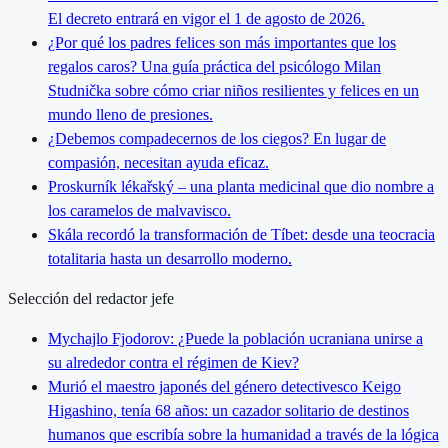
El decreto entrará en vigor el 1 de agosto de 2026.
¿Por qué los padres felices son más importantes que los
regalos caros? Una guía práctica del psicólogo Milan
Studnička sobre cómo criar niños resilientes y felices en un
mundo lleno de presiones.
¿Debemos compadecernos de los ciegos? En lugar de
compasión, necesitan ayuda eficaz.
Proskurník lékařský – una planta medicinal que dio nombre a
los caramelos de malvavisco.
Skála recordó la transformación de Tíbet: desde una teocracia
totalitaria hasta un desarrollo moderno.
Selección del redactor jefe
Mychajlo Fjodorov: ¿Puede la población ucraniana unirse a
su alrededor contra el régimen de Kiev?
Murió el maestro japonés del género detectivesco Keigo
Higashino, tenía 68 años: un cazador solitario de destinos
humanos que escribía sobre la humanidad a través de la lógica