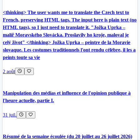
<thinking> The user wants me to translate the Czech text to
French, preserving HTML tags. The input here is plain text (no
HTML tags), so I just need to translate it. "Jožka Uprka –
malíř Moravského Slovácka. Proslavily ho kroje, maloval je
celý život" </thinking> Jožka Uprka – peintre de la Moravie
slovaque. Les costumes traditionnels l'ont rendu célèbre, il les a
peints toute sa vie
2 août
Manipulation des médias et influence de l'opinion publique à
l'heure actuelle, partie I.
31 juil.
Résumé de la semaine écoulée (du 20 juillet au 26 juillet 2026)