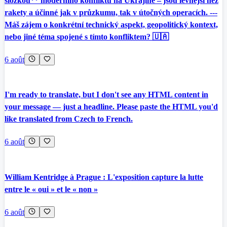
složkou** moderního konfliktu na Ukrajině – jsou levnější než
rakety a účinné jak v průzkumu, tak v útočných operacích. ---
Máš zájem o konkrétní technický aspekt, geopolitický kontext,
nebo jiné téma spojené s tímto konfliktem? 🇺🇦
6 août
I'm ready to translate, but I don't see any HTML content in
your message — just a headline. Please paste the HTML you'd
like translated from Czech to French.
6 août
William Kentridge à Prague : L'exposition capture la lutte
entre le « oui » et le « non »
6 août