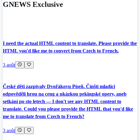
GNEWS Exclusive
I need the actual HTML content to translate. Please provide the
HTML you'd like me to convert from Czech to French.
3 août
České děti zazpívaly Dvořákovu Píseň. Čínští mladíci
odpověděli hrou na ceng a ukázkou pekingské opery, aneb
setkání po sto letech --- I don't see any HTML content to
translate. Could you please provide the HTML that you'd like
me to translate from Czech to French?
3 août