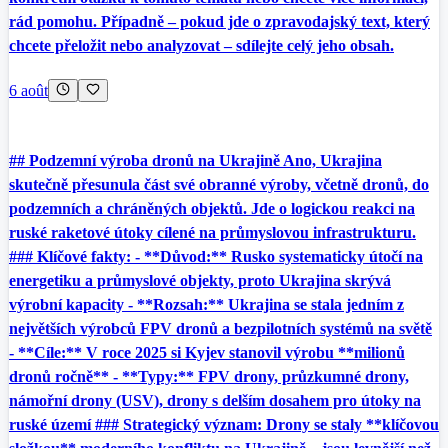
rád pomohu. Případně – pokud jde o zpravodajský text, který
chcete přeložit nebo analyzovat – sdílejte celý jeho obsah.
6 août
## Podzemní výroba dronů na Ukrajině Ano, Ukrajina
skutečně přesunula část své obranné výroby, včetně dronů, do
podzemních a chráněných objektů. Jde o logickou reakci na
ruské raketové útoky cílené na průmyslovou infrastrukturu.
### Klíčové fakty: - **Důvod:** Rusko systematicky útočí na
energetiku a průmyslové objekty, proto Ukrajina skrývá
výrobní kapacity - **Rozsah:** Ukrajina se stala jedním z
největších výrobců FPV dronů a bezpilotních systémů na světě
- **Cíle:** V roce 2025 si Kyjev stanovil výrobu **milionů
dronů ročně** - **Typy:** FPV drony, průzkumné drony,
námořní drony (USV), drony s delším dosahem pro útoky na
ruské území ### Strategický význam: Drony se staly **klíčovou