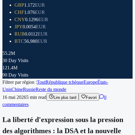
GBP
1.172
EUR
CHF
1.076
EUR
CNY
0.1296
EUR
JPY
0.0054
EUR
RUB
0.0112
EUR
BTC
56,980
EUR
55.2M
30 Day Visits
121.4M
90 Day Visits
Filtrer par région :
Tout
République tchèque
Europe
États-
Unis
Chine
Russie
Reste du monde
16 mai 2026
5
min read
0
Lire plus tard
Favori
commentaires
La liberté d'expression sous la pression
des algorithmes : la DSA et la nouvelle