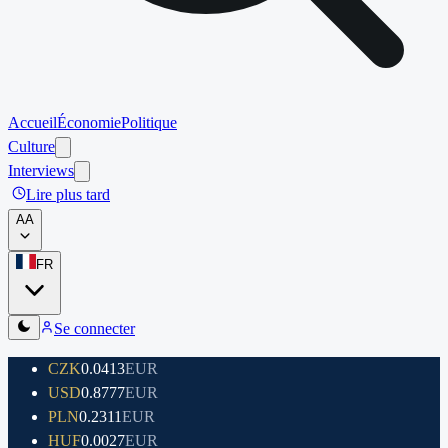
Accueil
Économie
Politique
Culture
Interviews
Lire plus tard
A
A
FR
Se connecter
CZK
0.0413
EUR
USD
0.8777
EUR
PLN
0.2311
EUR
HUF
0.0027
EUR