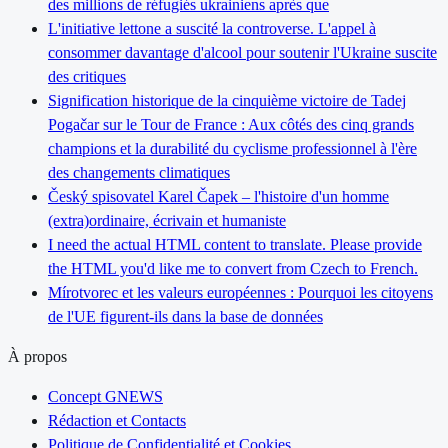
des millions de réfugiés ukrainiens après que
L'initiative lettone a suscité la controverse. L'appel à
consommer davantage d'alcool pour soutenir l'Ukraine suscite
des critiques
Signification historique de la cinquième victoire de Tadej
Pogačar sur le Tour de France : Aux côtés des cinq grands
champions et la durabilité du cyclisme professionnel à l'ère
des changements climatiques
Český spisovatel Karel Čapek – l'histoire d'un homme
(extra)ordinaire, écrivain et humaniste
I need the actual HTML content to translate. Please provide
the HTML you'd like me to convert from Czech to French.
Mírotvorec et les valeurs européennes : Pourquoi les citoyens
de l'UE figurent-ils dans la base de données
À propos
Concept GNEWS
Rédaction et Contacts
Politique de Confidentialité et Cookies