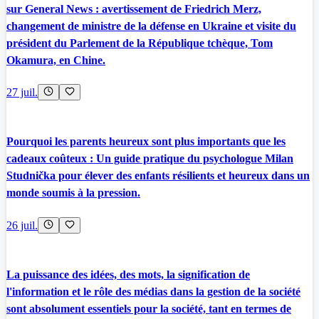
sur General News : avertissement de Friedrich Merz,
changement de ministre de la défense en Ukraine et visite du
président du Parlement de la République tchèque, Tom
Okamura, en Chine.
27 juil.
Pourquoi les parents heureux sont plus importants que les
cadeaux coûteux : Un guide pratique du psychologue Milan
Studnička pour élever des enfants résilients et heureux dans un
monde soumis à la pression.
26 juil.
La puissance des idées, des mots, la signification de
l'information et le rôle des médias dans la gestion de la société
sont absolument essentiels pour la société, tant en termes de