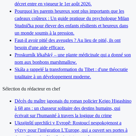
décret entre en vigueur le 1er août 2026.
Pourquoi les parents heureux sont plus importants que les
cadeaux coûteux : Un guide pratique du psychologue Milan
Studnička pour élever des enfants résilients et heureux dans
un monde soumis à la pression.
Faut-il avoir pitié des aveugles ? Au lieu de pitié, ils ont
besoin d'une aide efficace.
Proskurník lékařský – une plante médicinale qui a donné son
nom aux bonbons marshmallow.
Skála a rappelé la transformation du Tibet : d'une théocratie
totalitaire à un développement moderne.
Sélection du rédacteur en chef
Décès du maître japonais du roman policier Keigo Higashino
à 68 ans : un chasseur solitaire des destins humains, qui
écrivait sur l'humanité à travers la logique du crime
Ukrajinští uprchlíci v Evropě: Rostoucí nespokojenost a
výzvy pour l'intégration L'Europe, qui a ouvert ses portes à