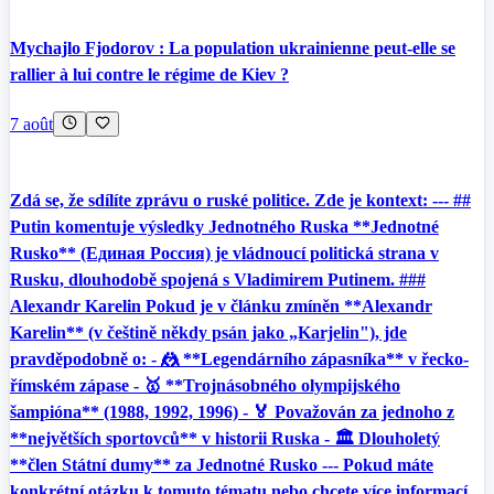
Mychajlo Fjodorov : La population ukrainienne peut-elle se
rallier à lui contre le régime de Kiev ?
7 août
Zdá se, že sdílíte zprávu o ruské politice. Zde je kontext: --- ##
Putin komentuje výsledky Jednotného Ruska **Jednotné
Rusko** (Единая Россия) je vládnoucí politická strana v
Rusku, dlouhodobě spojená s Vladimirem Putinem. ###
Alexandr Karelin Pokud je v článku zmíněn **Alexandr
Karelin** (v češtině někdy psán jako „Karjelin"), jde
pravděpodobně o: - 🤼 **Legendárního zápasníka** v řecko-
římském zápase - 🥇 **Trojnásobného olympijského
šampióna** (1988, 1992, 1996) - 🏅 Považován za jednoho z
**největších sportovců** v historii Ruska - 🏛️ Dlouholetý
**člen Státní dumy** za Jednotné Rusko --- Pokud máte
konkrétní otázku k tomuto tématu nebo chcete více informací,