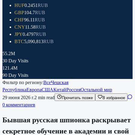
HUF
0.2451
RUB
GBP
104.7
RUB
CHF
96.11
RUB
CNY
11.58
RUB
JPY
0.4797
RUB
BTC
5,090,813
RUB
55.2M
30 Day Visits
121.4M
90 Day Visits
Фильтр по региону:
Все
Чешская
Республика
Европа
США
Китай
Россия
Остальной мир
29 июня 2026 г.
2
min read
Прочитать позже
В избранное
0 комментариев
Бывшая русская шпионка раскрывает
секретное обучение в академии и свой