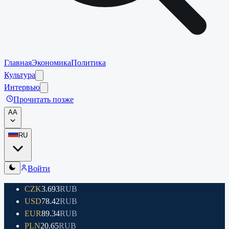
Главная
Экономика
Политика
Культура
Интервью
Прочитать позже
A
A
RU
Войти
CZK
3.693
RUB
USD
78.42
RUB
EUR
89.34
RUB
PLN
20.65
RUB