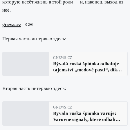
которую несёт жизнь в этой роли — и, наконец, выход из
неё.
gnews.cz
- GH
Первая часть интервью здесь:
GNEWS.CZ
Bývalá ruská špiónka odhaluje
tajemství „medové pasti“, díky
nimž se muž stane posedlý a
navždy věrný (Allia Roza, díl 1.)
Вторая часть интервью здесь:
GNEWS.CZ
Bývalá ruská špiónka varuje:
Varovné signály, které odhalí
manipulátory ještě předtím, než