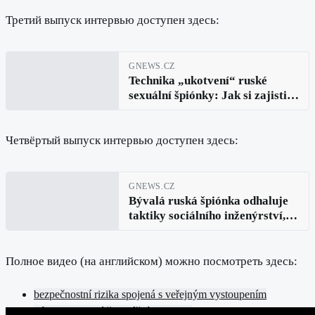
zaútočí (Allia Roza, díl 2.)
Третий выпуск интервью доступен здесь:
GNEWS.CZ
Technika „ukotvení“ ruské
sexuální špiónky: Jak si zajistit
věrnost muže pomocí intimní
„energie bohyně“ (Allia Roza,
díl 3.)
Четвёртый выпуск интервью доступен здесь:
GNEWS.CZ
Bývalá ruská špiónka odhaluje
taktiky sociálního inženýrství,
které tajně ovlivňují touhy a
rozhodnutí (Allia Roza, díl 4.)
Полное видео (на английском) можно посмотреть здесь:
bezpečnostní rizika spojená s veřejným vystoupením
výcvik na ruské špionážní akademii