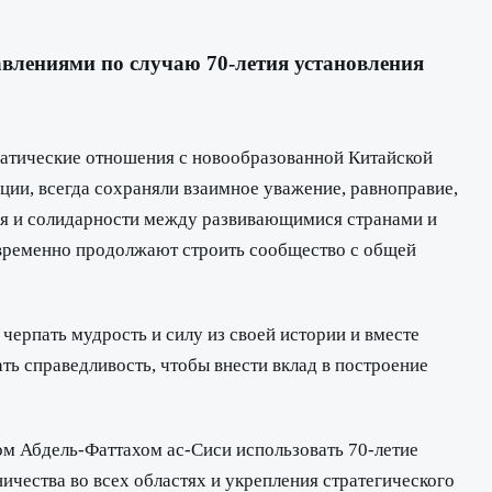
авлениями по случаю 70-летия установления
матические отношения с новообразованной Китайской
ции, всегда сохраняли взаимное уважение, равноправие,
ния и солидарности между развивающимися странами и
овременно продолжают строить сообщество с общей
ерпать мудрость и силу из своей истории и вместе
ть справедливость, чтобы внести вклад в построение
том Абдель-Фаттахом ас-Сиси использовать 70-летие
ества во всех областях и укрепления стратегического