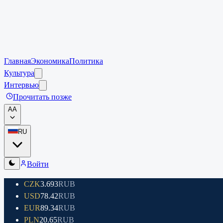
Главная
Экономика
Политика
Культура
Интервью
Прочитать позже
A
A
RU
Войти
CZK
3.693
RUB
USD
78.42
RUB
EUR
89.34
RUB
PLN
20.65
RUB