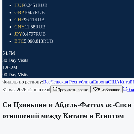
HUF
0.2451
RUB
GBP
104.7
RUB
CHF
96.11
RUB
CNY
11.58
RUB
JPY
0.4797
RUB
BTC
5,090,813
RUB
54.7M
30 Day Visits
120.2M
90 Day Visits
Фильтр по региону:
Все
Чешская Республика
Европа
США
Китай
31 мая 2026 г.
2
min read
0 
Прочитать позже
В избранное
Си Цзиньпин и Абдель-Фаттах ас-Сиси 
отношений между Китаем и Египтом