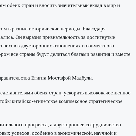
м обеих стран и вносить значительный вклад в мир и
угом в разные исторические периоды. Благодаря
ались. Он выразил признательность за достигнутые
успехов в двусторонних отношениях и совместного
ром все страны будут делиться благами развития и вместе
правительства Египта Мостафой Мадбули.
редставителями обеих стран, ускорить высококачественное
чтобы китайско-египетское комплексное стратегическое
ительного прогресса, а двустороннее сотрудничество
вых успехов, особенно в экономической, научной и