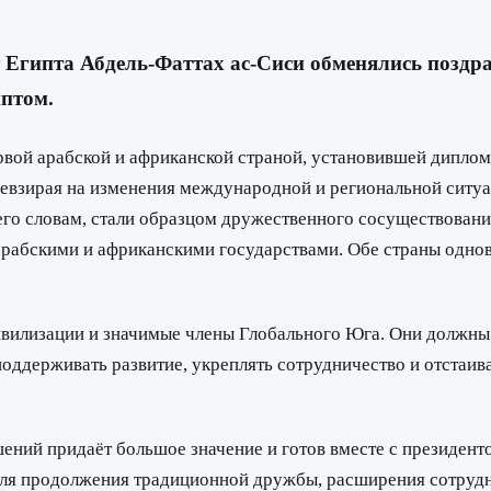
т Египта Абдель-Фаттах ас-Сиси обменялись поздр
птом.
ервой арабской и африканской страной, установившей дипло
невзирая на изменения международной и региональной ситуа
 его словам, стали образцом дружественного сосуществова
арабскими и африканскими государствами. Обе страны одн
вилизации и значимые члены Глобального Юга. Они должны ч
ддерживать развитие, укреплять сотрудничество и отстаива
шений придаёт большое значение и готов вместе с президен
я продолжения традиционной дружбы, расширения сотруднич