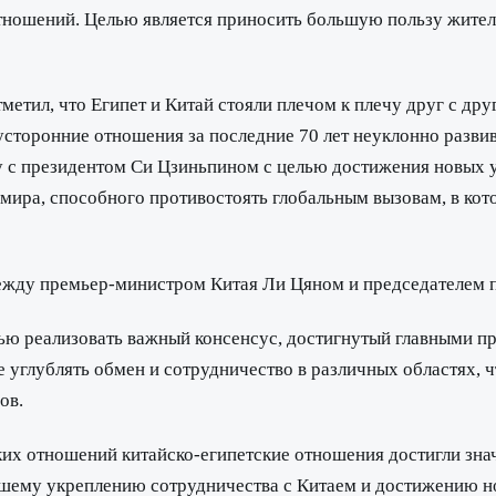
тношений. Целью является приносить большую пользу жителя
метил, что Египет и Китай стояли плечом к плечу друг с др
сторонние отношения за последние 70 лет неуклонно развив
ву с президентом Си Цзиньпином с целью достижения новых 
мира, способного противостоять глобальным вызовам, в кото
ежду премьер-министром Китая Ли Цяном и председателем 
тью реализовать важный консенсус, достигнутый главными п
е углублять обмен и сотрудничество в различных областях, 
ов.
их отношений китайско-египетские отношения достигли знач
йшему укреплению сотрудничества с Китаем и достижению но