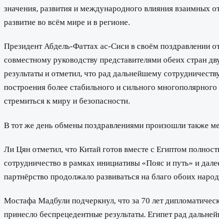
значения, развития и международного влияния взаимных о
развитие во всём мире и в регионе.
Президент Абдель-Фаттах ас-Сиси в своём поздравлении от
совместному руководству представителями обеих стран дву
результаты и отметил, что рад дальнейшему сотрудничест
построения более стабильного и сильного многополярного 
стремиться к миру и безопасности.
В тот же день обмены поздравлениями произошли также м
Ли Цян отметил, что Китай готов вместе с Египтом полнос
сотрудничество в рамках инициативы «Пояс и путь» и дале
партнёрство продолжало развиваться на благо обоих народ
Мостафа Мадбули подчеркнул, что за 70 лет дипломатическ
принесло беспрецедентные результаты. Египет рад дальне