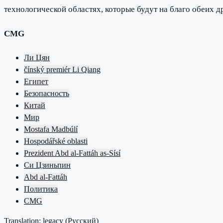
технологической областях, которые будут на благо обеих д
CMG
Ли Цян
čínský premiér Li Qiang
Египет
Безопасность
Китай
Мир
Mostafa Madbúlí
Hospodářské oblasti
Prezident Abd al-Fattáh as-Sísí
Си Цзиньпин
Abd al-Fattáh
Политика
CMG
Translation: legacy (
Русский
)