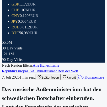
GBP
1.172
EUR
CHF
1.076
EUR
CNY
0.1296
EUR
JPY
0.0054
EUR
RUB
0.0112
EUR
BTC
56,980
EUR
55.6M
30 Day Visits
121.1M
90 Day Visits
Nach Region filtern:
Alle
Tschechische
Republik
Europa
USA
China
Russland
Rest der Welt
7. Juli 2026
1
min read
0 Kommentare
Später lesen
Favorit
Das russische Außenministerium hat den
schwedischen Botschafter einberufen.
Laut der Sprecherin des russischen