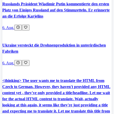
Russlands Präsident Wladimir Putin kommentierte den ersten
Platz von Einiges Russland auf den Stimmzetteln. Er erinnerte
an die Erfolge Karjelins
6. Aug.
Ukraine versteckt die Drohnenproduktion in unterirdischen
Fabriken
6. Aug.
<thinking> The user wants me to translate the HTML from
Czech to German. However, they haven't provided any HTML
content yet - they've only provided a title/headline. Let me wait
for the actual HTML content to translate. Wait, actually
looking at this again, it seems like they're just providing a title
and expecting me to translate it. Let me translate this title from