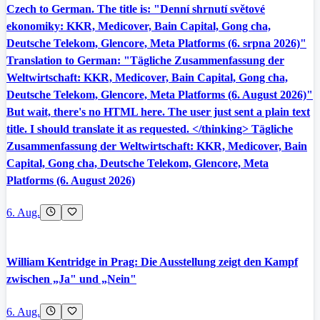
Czech to German. The title is: "Denní shrnutí světové
ekonomiky: KKR, Medicover, Bain Capital, Gong cha,
Deutsche Telekom, Glencore, Meta Platforms (6. srpna 2026)"
Translation to German: "Tägliche Zusammenfassung der
Weltwirtschaft: KKR, Medicover, Bain Capital, Gong cha,
Deutsche Telekom, Glencore, Meta Platforms (6. August 2026)"
But wait, there's no HTML here. The user just sent a plain text
title. I should translate it as requested. </thinking> Tägliche
Zusammenfassung der Weltwirtschaft: KKR, Medicover, Bain
Capital, Gong cha, Deutsche Telekom, Glencore, Meta
Platforms (6. August 2026)
6. Aug.
William Kentridge in Prag: Die Ausstellung zeigt den Kampf
zwischen „Ja" und „Nein"
6. Aug.