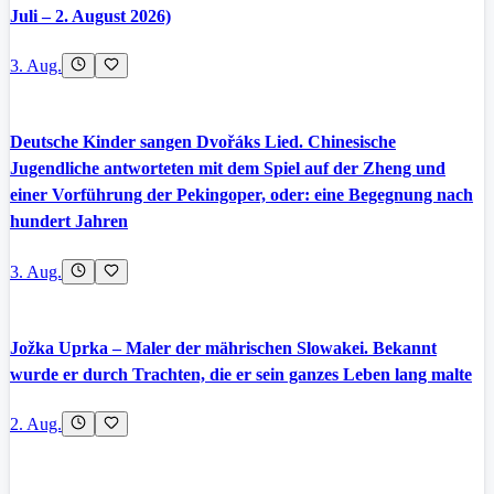
Juli – 2. August 2026)
3. Aug.
Deutsche Kinder sangen Dvořáks Lied. Chinesische
Jugendliche antworteten mit dem Spiel auf der Zheng und
einer Vorführung der Pekingoper, oder: eine Begegnung nach
hundert Jahren
3. Aug.
Jožka Uprka – Maler der mährischen Slowakei. Bekannt
wurde er durch Trachten, die er sein ganzes Leben lang malte
2. Aug.