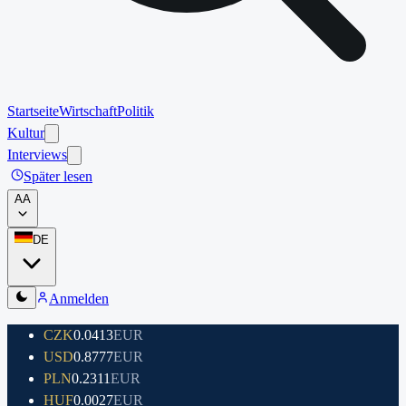
Startseite
Wirtschaft
Politik
Kultur
Interviews
Später lesen
A
A
DE
Anmelden
CZK
0.0413
EUR
USD
0.8777
EUR
PLN
0.2311
EUR
HUF
0.0027
EUR