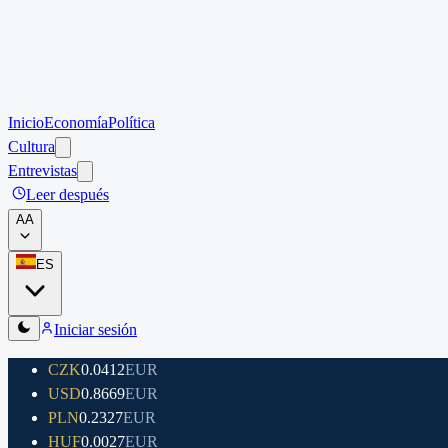
Inicio
Economía
Política
Cultura
Entrevistas
Leer después
A
A
ES
Iniciar sesión
CZK
0.0412
EUR
USD
0.8669
EUR
PLN
0.2327
EUR
HUF
0.0027
EUR