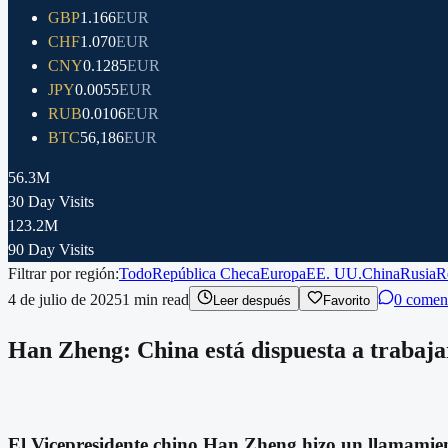
GBP
1.166
EUR
CHF
1.070
EUR
CNY
0.1285
EUR
JPY
0.0055
EUR
RUB
0.0106
EUR
BTC
56,186
EUR
56.3M
30 Day Visits
123.2M
90 Day Visits
Filtrar por región:
Todo
República Checa
Europa
EE. UU.
China
Rusia
R
4 de julio de 2025
1
min read
0 comen
Leer después
Favorito
Han Zheng: China está dispuesta a trabaja
El Vicepresidente chino Han Zheng hizo un llamamie