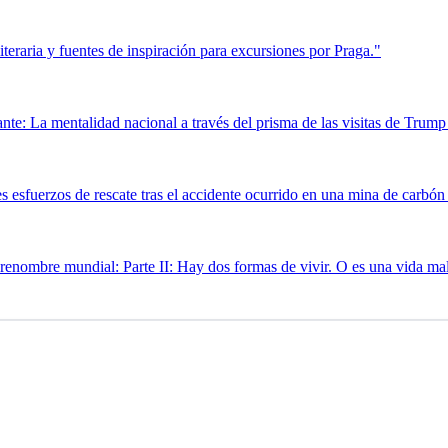
iteraria y fuentes de inspiración para excursiones por Praga."
ante: La mentalidad nacional a través del prisma de las visitas de Trump
es esfuerzos de rescate tras el accidente ocurrido en una mina de carbón
ombre mundial: Parte II: Hay dos formas de vivir. O es una vida mala y