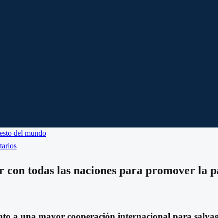
esto del mundo
tarios
r con todas las naciones para promover la p
nto a una mayor cooperación internacional para salva