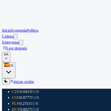
Inicio
Economía
Política
Cultura
Entrevistas
Leer después
A
A
ES
Iniciar sesión
CZK
0.0413
EUR
USD
0.8777
EUR
PLN
0.2311
EUR
HUF
0.0027
EUR