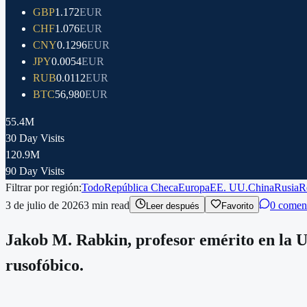
GBP
1.172
EUR
CHF
1.076
EUR
CNY
0.1296
EUR
JPY
0.0054
EUR
RUB
0.0112
EUR
BTC
56,980
EUR
55.4M
30 Day Visits
120.9M
90 Day Visits
Filtrar por región:
Todo
República Checa
Europa
EE. UU.
China
Rusia
R
3 de julio de 2026
3
min read
0 comen
Leer después
Favorito
Jakob M. Rabkin, profesor emérito en la Un
rusofóbico.