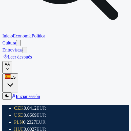
Inicio
Economía
Política
Cultura
Entrevistas
Leer después
A
A
ES
Iniciar sesión
CZK
0.0412
EUR
USD
0.8669
EUR
PLN
0.2327
EUR
HUF
0.0027
EUR