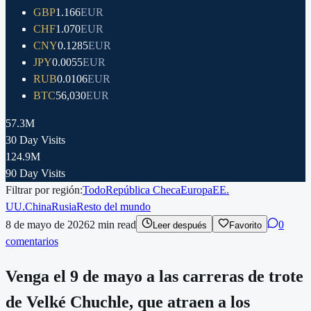
GBP
1.166
EUR
CHF
1.070
EUR
CNY
0.1285
EUR
JPY
0.0055
EUR
RUB
0.0106
EUR
BTC
56,030
EUR
57.3M
30 Day Visits
124.9M
90 Day Visits
Filtrar por región:
Todo
República Checa
Europa
EE.
UU.
China
Rusia
Resto del mundo
8 de mayo de 2026
2
min read
0
Leer después
Favorito
comentarios
Venga el 9 de mayo a las carreras de trote
de Velké Chuchle, que atraen a los