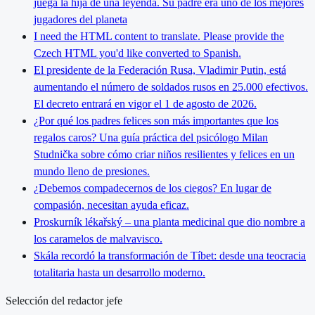
juega la hija de una leyenda. Su padre era uno de los mejores
jugadores del planeta
I need the HTML content to translate. Please provide the
Czech HTML you'd like converted to Spanish.
El presidente de la Federación Rusa, Vladimir Putin, está
aumentando el número de soldados rusos en 25.000 efectivos.
El decreto entrará en vigor el 1 de agosto de 2026.
¿Por qué los padres felices son más importantes que los
regalos caros? Una guía práctica del psicólogo Milan
Studnička sobre cómo criar niños resilientes y felices en un
mundo lleno de presiones.
¿Debemos compadecernos de los ciegos? En lugar de
compasión, necesitan ayuda eficaz.
Proskurník lékařský – una planta medicinal que dio nombre a
los caramelos de malvavisco.
Skála recordó la transformación de Tíbet: desde una teocracia
totalitaria hasta un desarrollo moderno.
Selección del redactor jefe