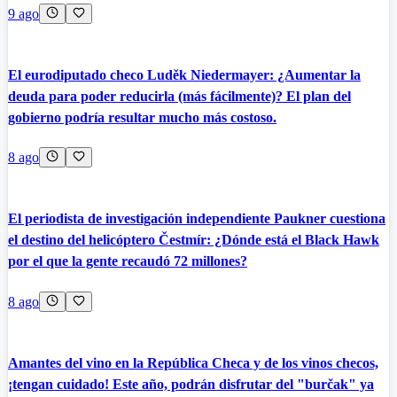
9 ago
El eurodiputado checo Luděk Niedermayer: ¿Aumentar la
deuda para poder reducirla (más fácilmente)? El plan del
gobierno podría resultar mucho más costoso.
8 ago
El periodista de investigación independiente Paukner cuestiona
el destino del helicóptero Čestmír: ¿Dónde está el Black Hawk
por el que la gente recaudó 72 millones?
8 ago
Amantes del vino en la República Checa y de los vinos checos,
¡tengan cuidado! Este año, podrán disfrutar del "burčak" ya