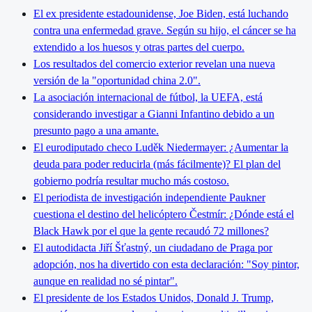
El ex presidente estadounidense, Joe Biden, está luchando
contra una enfermedad grave. Según su hijo, el cáncer se ha
extendido a los huesos y otras partes del cuerpo.
Los resultados del comercio exterior revelan una nueva
versión de la "oportunidad china 2.0".
La asociación internacional de fútbol, la UEFA, está
considerando investigar a Gianni Infantino debido a un
presunto pago a una amante.
El eurodiputado checo Luděk Niedermayer: ¿Aumentar la
deuda para poder reducirla (más fácilmente)? El plan del
gobierno podría resultar mucho más costoso.
El periodista de investigación independiente Paukner
cuestiona el destino del helicóptero Čestmír: ¿Dónde está el
Black Hawk por el que la gente recaudó 72 millones?
El autodidacta Jiří Šťastný, un ciudadano de Praga por
adopción, nos ha divertido con esta declaración: "Soy pintor,
aunque en realidad no sé pintar".
El presidente de los Estados Unidos, Donald J. Trump,