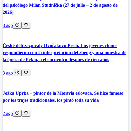
del psicólogo Milan Studnička (27 de julio – 2 de agosto de
2026)
3 ago
České děti zazpívaly Dvořákovu Píseň. Los jóvenes chinos
respondieron con la interpretación del zheng y una muestra de
la ópera de Pekín, o el encuentro después de cien años
3 ago
Jožka Uprka – pintor de la Moravia eslovaca. Se hizo famoso
por los trajes tradicionales, los pintó toda su vida
2 ago