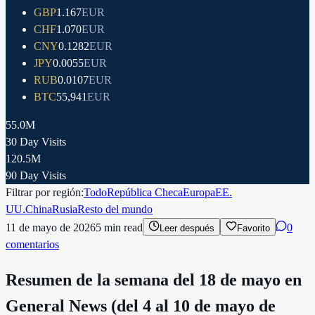
GBP
1.167
EUR
CHF
1.070
EUR
CNY
0.1282
EUR
JPY
0.0055
EUR
RUB
0.0107
EUR
BTC
55,941
EUR
55.0M
30 Day Visits
120.5M
90 Day Visits
Filtrar por región:
Todo
República Checa
Europa
EE.
UU.
China
Rusia
Resto del mundo
11 de mayo de 2026
5
min read
0
Leer después
Favorito
comentarios
Resumen de la semana del 18 de mayo en
General News (del 4 al 10 de mayo de