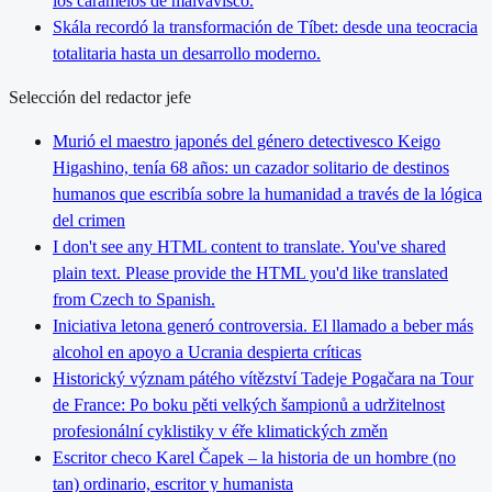
los caramelos de malvavisco.
Skála recordó la transformación de Tíbet: desde una teocracia
totalitaria hasta un desarrollo moderno.
Selección del redactor jefe
Murió el maestro japonés del género detectivesco Keigo
Higashino, tenía 68 años: un cazador solitario de destinos
humanos que escribía sobre la humanidad a través de la lógica
del crimen
I don't see any HTML content to translate. You've shared
plain text. Please provide the HTML you'd like translated
from Czech to Spanish.
Iniciativa letona generó controversia. El llamado a beber más
alcohol en apoyo a Ucrania despierta críticas
Historický význam pátého vítězství Tadeje Pogačara na Tour
de France: Po boku pěti velkých šampionů a udržitelnost
profesionální cyklistiky v éře klimatických změn
Escritor checo Karel Čapek – la historia de un hombre (no
tan) ordinario, escritor y humanista