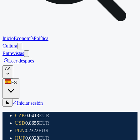
Inicio
Economía
Política
Cultura
Entrevistas
Leer después
A
A
ES
Iniciar sesión
CZK
0.0413
EUR
USD
0.8655
EUR
PLN
0.2322
EUR
HUF
0.0028
EUR