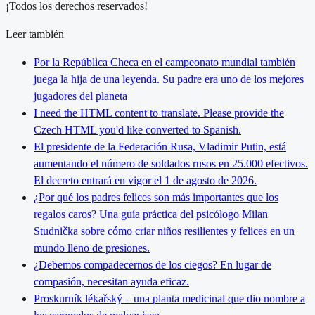
¡Todos los derechos reservados!
Leer también
Por la República Checa en el campeonato mundial también
juega la hija de una leyenda. Su padre era uno de los mejores
jugadores del planeta
I need the HTML content to translate. Please provide the
Czech HTML you'd like converted to Spanish.
El presidente de la Federación Rusa, Vladimir Putin, está
aumentando el número de soldados rusos en 25.000 efectivos.
El decreto entrará en vigor el 1 de agosto de 2026.
¿Por qué los padres felices son más importantes que los
regalos caros? Una guía práctica del psicólogo Milan
Studnička sobre cómo criar niños resilientes y felices en un
mundo lleno de presiones.
¿Debemos compadecernos de los ciegos? En lugar de
compasión, necesitan ayuda eficaz.
Proskurník lékařský – una planta medicinal que dio nombre a