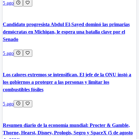
5 ago
Candidato progresista Abdul El-Sayed dominó las primarias
demócratas en Michigan, le espera una batalla clave por el
Senado
5 ago
Los calores extremos se intensifican. El jefe de la ONU instó a
los gobiernos a proteger a las personas y limitar los
combustibles fósiles
5 ago
Resumen diario de la economía mundial: Procter & Gamble,
Thorne, Hearst, Disney, Prologis, Segro y SpaceX (5 de agosto