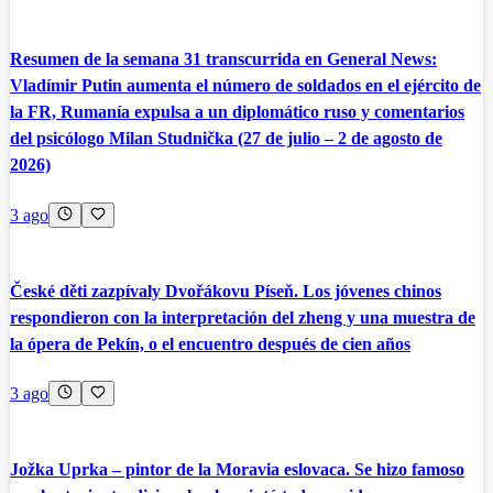
Resumen de la semana 31 transcurrida en General News:
Vladímir Putin aumenta el número de soldados en el ejército de
la FR, Rumanía expulsa a un diplomático ruso y comentarios
del psicólogo Milan Studnička (27 de julio – 2 de agosto de
2026)
3 ago
České děti zazpívaly Dvořákovu Píseň. Los jóvenes chinos
respondieron con la interpretación del zheng y una muestra de
la ópera de Pekín, o el encuentro después de cien años
3 ago
Jožka Uprka – pintor de la Moravia eslovaca. Se hizo famoso